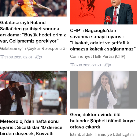
Galatasaraylı Roland
Sallai’den galibiyet sonrası
CHP’li Bağcıoğlu’dan
açıklama: “Büyük hedeflerimiz
savunma sanayii uyarısı:
var, Gelişmemiz gerekiyor”
“Liyakat, adalet ve şeffaflık
Galatasaray’ın Çaykur Rizespor’u 3-
olmazsa kalıcılık sağlanamaz”
1 mağlup ettiği maçın ardından,
Cumhuriyet Halk Partisi (CHP)
31.08.2025 02:01
0
gecenin başarılı isimlerinden
Genel Başkan Yardımcısı Yankı
07.10.2025 21:53
0
Roland Sallai yayıncı kuruluşa
Bağcıoğlu, savunma sanayiindeki
açıklamalarda bulundu. Macar yıldız,
başarıların kalıcı hale getirilmesinin
galibiyete rağmen özeleştiri
tek yolunun, “adil, şeffaf,
yaparak, “Geliştirmemiz gereken
denetlenebilir bir yönetim anlayışı
bazı şeyler var. Bu sezon için
ve liyakat” olduğunu söyledi.
büyük hedeflerimiz var,” dedi.
Bağcıoğlu, Altay tankı, MMU Kaan’ın
Haber Merkezi – Trendyol Süper
motoru gibi projelerde yaşanan
Lig’in 4. haftasında alınan
gecikmelerin, “iç politika odaklı
Genç doktor evinde ölü
galibiyetin ardından konuşan
gerçekçi olmayan hedeflerle”
bulundu: Şüpheli ölümü kurye
Meteoroloji’den hafta sonu
Roland Sallai, önemli...
kamuoyunda beklenti
ortaya çıkardı
uyarısı: Sıcaklıklar 10 derece
yaratılmasından kaynaklandığını
birden düşecek, Kuvvetli
İstanbul’daki Hamidiye Etfal Eğitim
belirtti. Haber Merkezi...