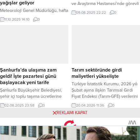
yağışlar geliyor
ve Araştırma Hastanesi’nde görevli
Asistan Doktor Eylül Karagöz,
Meteoroloji Genel Müdürlüğü, hafta
09.08.2025 22:22
0
evinde hayatını kaybetmiş halde
sonu için yurt genelinde beklenen
11.10.2025 14:10
0
bulundu. Trajik olay, genç doktorun
hava durumuna ilişkin kritik bir
verdiği yemek siparişini getiren
uyarı yayımladı. Yurdun büyük bir
kuryenin kapıyı açtıramamasıyla
bölümünde etkili olacak sağanak
ortaya çıktı. Haber Merkezi –
yağışlarla birlikte hava
İstanbul sağlık camiası, genç bir
sıcaklıklarının kuzey, iç ve doğu
doktorun şüpheli ölümüyle sarsıldı.
kesimlerde 6 ila 10 derece birden
Hamidiye Etfal Eğitim ve Araştırma
düşerek mevsim normallerinin
Hastanesi Kadın Hastalıkları...
altına ineceği tahmin ediliyor. Haber
Şanlıurfa’da ulaşıma zam
Tarım sektöründe girdi
Merkezi – Meteoroloji’nin son
geldi! İşte pazartesi günü
maliyetleri yükselişte
tahminlerine...
başlayacak yeni tarife
Türkiye İstatistik Kurumu, 2026 yılı
Şanlıurfa Büyükşehir Belediyesi,
Şubat ayına ilişkin Tarımsal Girdi
şehir içi toplu taşıma ücretlerine
Fiyat Endeksi (Tarım-GFE) verilerini
zam yapıldığını duyurdu. Yeni tarife,
açıkladı. Haber Merkezi – Bir
02.08.2025 23:58
0
20.04.2026 11:36
0
4 Ağustos 2025 Pazartesi
önceki aya göre yüzde 3,10
REKLAMI KAPAT
gününden itibaren geçerli olacak.
artarken, geçen yılın aynı ayına
Haber Merkezi – Şanlıurfa’da
göre yüzde 31,55 yükseldi. Yılın
yaşayan vatandaşları yakından
başına göre artış yüzde 7,08
ilgilendiren bir gelişme yaşandı.
olurken, on iki aylık ortalamalara