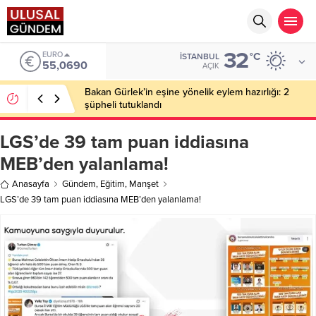
32
EURO
°C
İSTANBUL
55,0690
AÇIK
Bakan Gürlek’in eşine yönelik eylem hazırlığı: 2
şüpheli tutuklandı
LGS’de 39 tam puan iddiasına
MEB’den yalanlama!
Anasayfa
Gündem
,
Eğitim
,
Manşet
LGS’de 39 tam puan iddiasına MEB’den yalanlama!