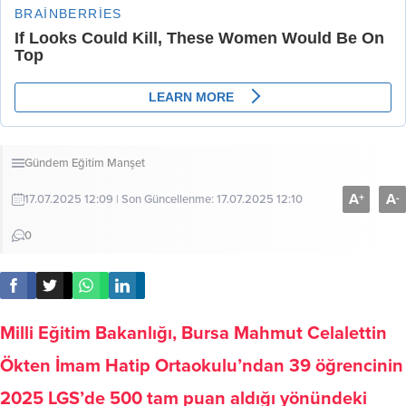
Gündem
Eğitim
Manşet
A
A
+
-
17.07.2025 12:09 | Son Güncellenme: 17.07.2025 12:10
0
Milli Eğitim Bakanlığı, Bursa Mahmut Celalettin
Ökten İmam Hatip Ortaokulu’ndan 39 öğrencinin
2025 LGS’de 500 tam puan aldığı yönündeki