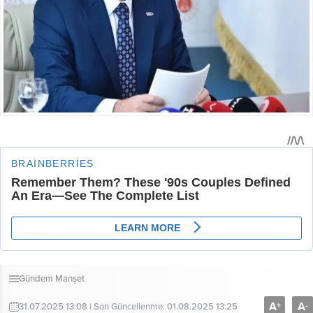
Gündem
Manşet
A
A
+
-
31.07.2025 13:08 | Son Güncellenme: 01.08.2025 13:25