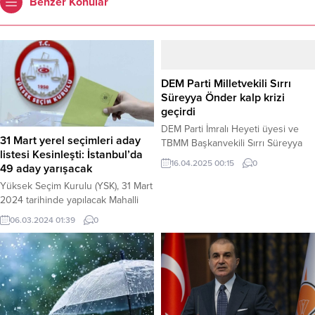
Benzer Konular
DEM Parti Milletvekili Sırrı
Süreyya Önder kalp krizi
geçirdi
DEM Parti İmralı Heyeti üyesi ve
31 Mart yerel seçimleri aday
TBMM Başkanvekili Sırrı Süreyya
listesi Kesinleşti: İstanbul’da
Önder, dün akşam saatlerinde ciddi
16.04.2025 00:15
0
49 aday yarışacak
bir kalp rahatsızlığı geçirerek
hastaneye kaldırıldı. DEM Parti
Yüksek Seçim Kurulu (YSK), 31 Mart
tarafından yapılan yazılı açıklamada,
2024 tarihinde yapılacak Mahalli
Önder’e doktorlar tarafından
İdareler Genel Seçimleri’ne ilişkin
06.03.2024 01:39
0
gerekli müdahalenin yapıldığı ve
kesinleşen aday listelerini internet
tedavisinin İstanbul’da devam ettiği
sitesinde yayımladı. Listeye göre,
bildirildi. Açıklamada, Önder’in
30 büyükşehirde en fazla adayın
sağlık durumunun titizlikle takip
yarışacağı il İstanbul oldu.
edildiği ve gelişmeler hakkında
İstanbul’da 49 Aday Yarışacak
bilgilendirme...
İstanbul Büyükşehir Belediye
Başkanlığı adaylığında 22 siyasi