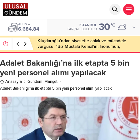
30
BIST
°C
İSTANBUL
13.811,60
PARÇALI BULUTLU
Kılıçdaroğlu’ndan siyasette ahlak ve mücadele
vurgusu: “Biz Mustafa Kemal’in, İnönü’nün,
Ecevit’in, Baykal’ın partisiyiz”
Adalet Bakanlığı’na ilk etapta 5 bin
yeni personel alımı yapılacak
Anasayfa
Gündem
,
Manşet
Adalet Bakanlığı’na ilk etapta 5 bin yeni personel alımı yapılacak