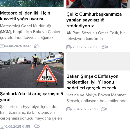
parti ve 27 bağımsız aday olmak
üzere toplam...
Meteoroloji’den iki il için
Çelik: Cumhurbaşkanımıza
kuvvetli yağış uyarısı
yapılan saygısızlığı
reddediyoruz
Meteoroloji Genel Müdürlüğü
(MGM), bugün için Bolu ve Çankırı
AK Parti Sözcüsü Ömer Çelik, bir
çevrelerinde kuvvetli sağanak
televizyon kanalında
yağış beklendiğini duyurarak
Cumhurbaşkanı Recep Tayyip
03.08.2025 15:37
0
22.09.2025 20:56
0
vatandaşları uyardı. Yaşanabilecek
Erdoğan ile İsrail Başbakanı
sel ve su baskını gibi
Binyamin Netanyahu’nun aynı
olumsuzluklara karşı tedbirli
cümlede anılmasına tepki gösterdi.
olunması istendi. Haber Merkezi –
Haber Merkezi – Sosyal medya
Meteoroloji Genel Müdürlüğü
üzerinden yaptığı açıklamada Çelik,
Bakan Şimşek: Enflasyon
tarafından 3 Ağustos 2025 Pazar
söz konusu ifadeyi “millete
beklentileri iyi, Yıl sonu
günü için yapılan son
hakaret” olarak nitelendirdi ve
hedefleri gerçekleşecek
değerlendirmelerde, yurdun bazı
“Sayın Cumhurbaşkanımız ile katil
Şanlıurfa’da iki araç çarpıştı: 5
Hazine ve Maliye Bakanı Mehmet
bölgeleri için kritik bir...
Netanyahu’yu yan yana anan her
yaralı
Şimşek, enflasyon beklentilerinde
cümle sefildir”...
yıllık bazda iyileşme yaşandığını
Şanlıurfa’nın Eyyübiye ilçesinde,
25.04.2025 23:10
0
belirterek, yıl sonunda enflasyonun
hafif ticari araç ile bir otomobilin
Merkez Bankası’nın tahmin
çarpışması sonucu meydana gelen
aralığında gerçekleşmesini
trafik kazasında 5 kişi yaralandı.
10.09.2025 01:55
0
beklediklerini ifade etti. Hazine ve
Haber Merkezi – Kaza, Eyyübiye