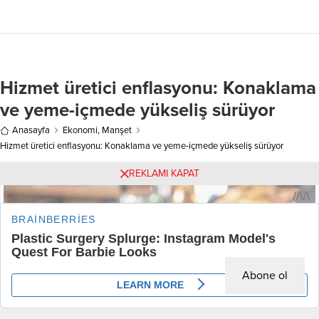
Maliye Bakanı Mehmet Şimşek,
ilçesinde meydana geldi. Edinilen
sosyal medya hesabından yaptığı
bilgiye göre, sürücüleri ve plakaları
paylaşımda, enflasyon
henüz tespit edilemeyen 63 PR
beklentilerinde son bir yılda önemli
975 plakalı otomobil ile 01 AIG 730
bir iyileşme yaşandığını duyurdu. 12
plakalı hafif ticari araç, bilinmeyen
Hizmet üretici enflasyonu: Konaklama
ay sonrası enflasyon beklentisinin...
bir...
ve yeme-içmede yükseliş sürüyor
Anasayfa
Ekonomi
,
Manşet
Hizmet üretici enflasyonu: Konaklama ve yeme-içmede yükseliş sürüyor
REKLAMI KAPAT
Abone ol