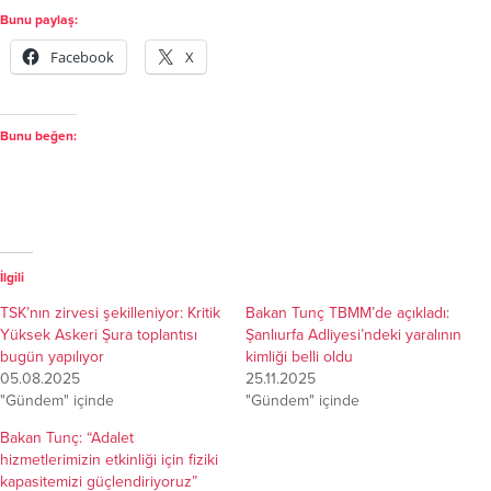
Bunu paylaş:
Facebook
X
Bunu beğen:
İlgili
TSK’nın zirvesi şekilleniyor: Kritik
Bakan Tunç TBMM’de açıkladı:
Yüksek Askeri Şura toplantısı
Şanlıurfa Adliyesi’ndeki yaralının
bugün yapılıyor
kimliği belli oldu
05.08.2025
25.11.2025
"Gündem" içinde
"Gündem" içinde
Bakan Tunç: “Adalet
hizmetlerimizin etkinliği için fiziki
kapasitemizi güçlendiriyoruz”