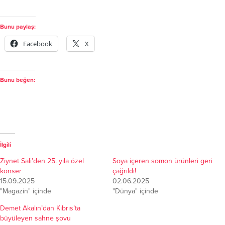
Bunu paylaş:
Facebook
X
Bunu beğen:
İlgili
Ziynet Sali’den 25. yıla özel
Soya içeren somon ürünleri geri
konser
çağrıldı!
15.09.2025
02.06.2025
"Magazin" içinde
"Dünya" içinde
Demet Akalın’dan Kıbrıs’ta
büyüleyen sahne şovu