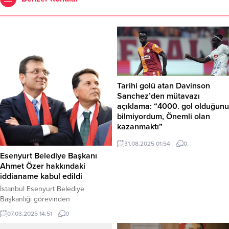
Tarihi golü atan Davinson
Sanchez’den mütavazı
açıklama: “4000. gol olduğunu
bilmiyordum, Önemli olan
kazanmaktı”
Galatasaray’ın Çaykur Rizespor’u 3-
31.08.2025 01:54
0
1 mağlup ettiği maçta kulüp tarihinin
Esenyurt Belediye Başkanı
4000. lig golünü atarak tarihe
Ahmet Özer hakkındaki
geçen Davinson Sanchez, maçın
iddianame kabul edildi
ardından mütevazı açıklamalarda
İstanbul Esenyurt Belediye
bulundu. Tarihi golü attığını
Başkanlığı görevinden
bilmediğini söyleyen Kolombiyalı
uzaklaştırılan Ahmet Özer hakkında
yıldız, “Önemli olan kazanmamız ve
07.03.2025 14:51
0
“silahlı terör örgütü PKK/KCK üyesi
kazanmaya devam etmemiz,”