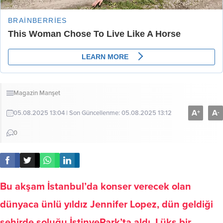
Magazin
Manşet
A
A
+
-
05.08.2025 13:04 | Son Güncellenme: 05.08.2025 13:12
0
Bu akşam İstanbul’da konser verecek olan
dünyaca ünlü yıldız Jennifer Lopez, dün geldiği
şehirde soluğu İstinyePark’ta aldı. Lüks bir