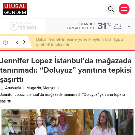
31
ALTIN
°C
İSTANBUL
6.660,55
PARÇALI BULUTLU
Ahbap Derneği’nde milyonluk vurgun iddiası: Haluk
Levent ve Ekibine gözaltı
Jennifer Lopez İstanbul’da mağazada
tanınmadı: “Doluyuz” yanıtına tepkisi
şaşırttı
Anasayfa
Magazin
,
Manşet
Jennifer Lopez İstanbul’da mağazada tanınmadı: “Doluyuz” yanıtına tepkisi
şaşırttı