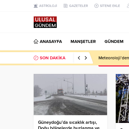
ASTROLOJİ
GAZETELER
SİTENE EKLE
ANASAYFA
MANŞETLER
GÜNDEM
SON DAKİKA
Meteoroloji’den k
Güneydoğu’da sıcaklık artışı,
Doğu bölgelerde buzlanma ve