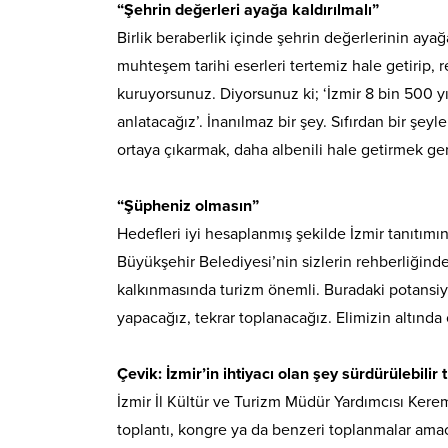
“Şehrin değerleri ayağa kaldırılmalı”
Birlik beraberlik içinde şehrin değerlerinin ay
muhteşem tarihi eserleri tertemiz hale getirip, r
kuruyorsunuz. Diyorsunuz ki; ‘İzmir 8 bin 500 yıll
anlatacağız’. İnanılmaz bir şey. Sıfırdan bir şey
ortaya çıkarmak, daha albenili hale getirmek g
“Şüpheniz olmasın”
Hedefleri iyi hesaplanmış şekilde İzmir tanıtım
Büyükşehir Belediyesi’nin sizlerin rehberliğind
kalkınmasında turizm önemli. Buradaki potansiyel
yapacağız, tekrar toplanacağız. Elimizin altında
Çevik: İzmir’in ihtiyacı olan şey sürdürülebilir 
İzmir İl Kültür ve Turizm Müdür Yardımcısı Kere
toplantı, kongre ya da benzeri toplanmalar amacı