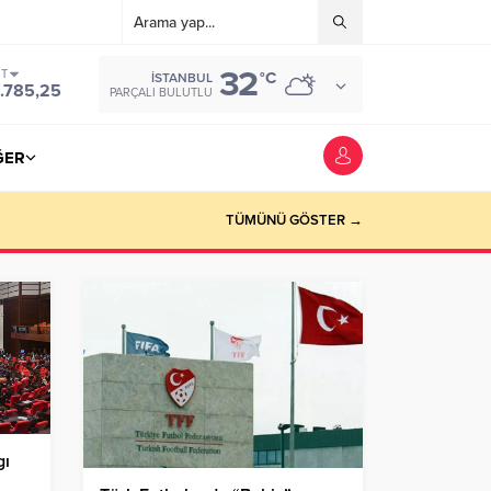
32
ST
°C
İSTANBUL
.785,25
PARÇALI BULUTLU
ĞER
TÜMÜNÜ GÖSTER →
gı