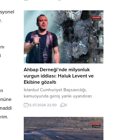
cezaevine gönderildi. Haber Merkezi –
Bakırköy Cumhuriyet Başsavcılığı
esyonel
tarafından yürütülen geniş kapsamlı
.
soruşturma çerçevesinde gözaltına
alınan şüphelilerin emniyetteki işlemleri
tamamlandı. Güvenlik birimlerindeki
,
sorgularının ardından yoğun güvenlik
önlemleri altında adliyeye sevk edilen
ını
U.Y. ve...
i
Ahbap Derneği’nde milyonluk
vurgun iddiası: Haluk Levent ve
Ekibine gözaltı
İstanbul Cumhuriyet Başsavcılığı,
in
kamuoyunda geniş yankı uyandıran
 önüne
Ahbap Derneği’ne yönelik kapsamlı bir
12.07.2026 22:50
0
 maddi
soruşturma başlattığını ve Dernek
Başkanı Haluk Levent dâhil bazı
rim.
şüphelilerin gözaltına alındığını açıkladı.
Yürütülen tahkikatın “Dernekler
Kanunu’na muhalefet”, “suçtan
kaynaklanan mal varlığı değerlerini