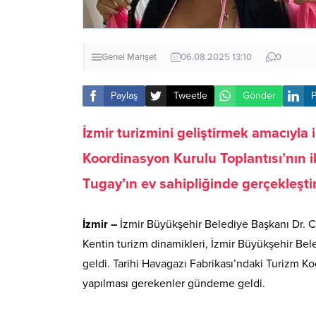
Genel
Manşet
06.08.2025 13:10
0
Paylaş
Tweetle
Gönder
P
İzmir turizmini geliştirmek amacıyla
Koordinasyon Kurulu Toplantısı’nın i
Tugay’ın ev sahipliğinde gerçekleştiri
İzmir –
İzmir Büyükşehir Belediye Başkanı Dr. Ce
Kentin turizm dinamikleri, İzmir Büyükşehir Bele
geldi. Tarihi Havagazı Fabrikası’ndaki Turizm Ko
yapılması gerekenler gündeme geldi.