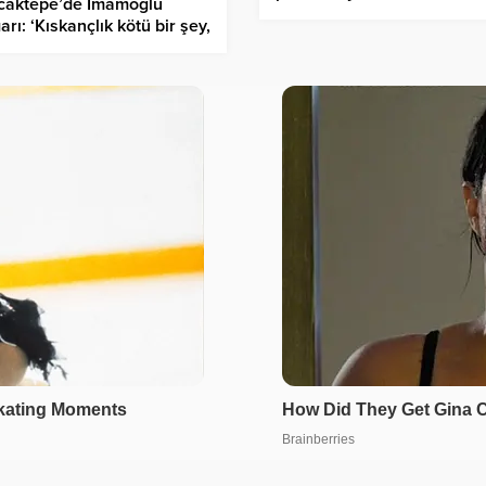
caktepe’de İmamoğlu
meclis’te!
arı: ‘Kıskançlık kötü bir şey,
rasa dönüşebilir’