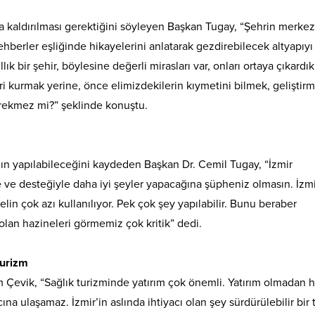
ağa kaldırılması gerektiğini söyleyen Başkan Tugay, “Şehrin merke
ehberler eşliğinde hikayelerini anlatarak gezdirebilecek altyapıyı
ık bir şehir, böylesine değerli mirasları var, onları ortaya çıkardık
leri kurmak yerine, önce elimizdekilerin kıymetini bilmek, geliştir
erekmez mi?” şeklinde konuştu.
ının yapılabileceğini kaydeden Başkan Dr. Cemil Tugay, “İzmir
e ve desteğiyle daha iyi şeyler yapacağına şüpheniz olmasın. İzmi
in çok azı kullanılıyor. Pek çok şey yapılabilir. Bunu beraber
 olan hazineleri görmemiz çok kritik” dedi.
turizm
m Çevik, “Sağlık turizminde yatırım çok önemli. Yatırım olmadan h
na ulaşamaz. İzmir’in aslında ihtiyacı olan şey sürdürülebilir bir 