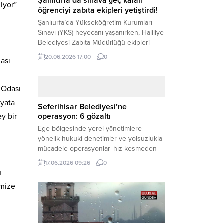
Şanlıurfa’da sınava geç kalan
liyor”
öğrenciyi zabıta ekipleri yetiştirdi!
Şanlıurfa’da Yükseköğretim Kurumları
Sınavı (YKS) heyecanı yaşanırken, Haliliye
Belediyesi Zabıta Müdürlüğü ekipleri
geleceğini belirleyecek sınava geç kalma
20.06.2026 17:00
0
ası
tehlikesiyle karşı karşıya kalan bir
öğrencinin yardımına Hızır gibi yetişti.
Haber Merkezi – Geleceklerini
t Odası
şekillendirmek için YKS salonlarının
ayata
yolunu tutan binlerce aday arasında,
Seferihisar Belediyesi’ne
sınav yerine zamanında ulaşamayan bir
y bir
operasyon: 6 gözaltı
öğrenci büyük bir panik yaşadı....
Ege bölgesinde yerel yönetimlere
yönelik hukuki denetimler ve yolsuzlukla
mücadele operasyonları hız kesmeden
devam ediyor. İzmir’in turistik ilçelerinden
17.06.2026 09:26
0
Seferihisar Belediyesi, sabah saatlerinde
u
düzenlenen şok bir rüşvet
imize
operasyonuyla sarsıldı. Haber Merkezi –
İzmir Cumhuriyet Başsavcılığı
koordinesinde yürütülen geniş kapsamlı
yolsuzluk ve mali suçlar soruşturması