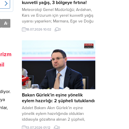
kuvvetli yağış, 3 bölgeye fırtına!
Meteoroloji Genel Müdürlüğü; Ardahan,
Kars ve Erzurum için yerel kuvvetli yağış
uyarısı yaparken; Marmara, Ege ve Doğu
A
-
Anadolu’nun belirli kesimlerinde ise
18.07.2026 10:02
0
saatte 60 kilometre hıza ulaşabilecek
kuvvetli rüzgarlara karşı vatandaşları
tedbirli olmaya çağırdı. Haber Merkezi –
Çevre, Şehircilik ve İklim Değişikliği
urizm
Bakanlığı Meteoroloji Genel Müdürlüğü,
ülke genelini kapsayan son hava...
il
diyor.
Bakan Gürlek’in eşine yönelik
aya
eylem hazırlığı: 2 şüpheli tutuklandı
lar,
Adalet Bakanı Akın Gürlek’in eşine
yönelik eylem hazırlığında oldukları
iddiasıyla gözaltına alınan 2 şüpheli,
çıkarıldıkları mahkemece tutuklanarak
13.07.2026 01:12
0