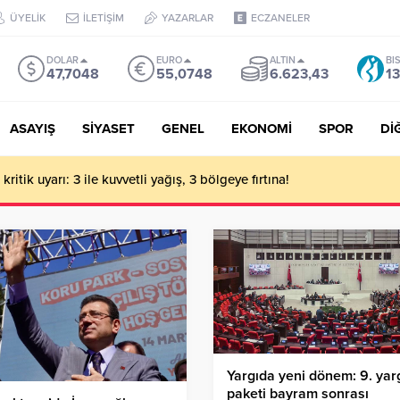
ÜYELİK
İLETİŞİM
YAZARLAR
ECZANELER
DOLAR
EURO
ALTIN
BI
47,7048
55,0748
6.623,43
13
ASAYIŞ
SİYASET
GENEL
EKONOMİ
SPOR
Dİ
ritik uyarı: 3 ile kuvvetli yağış, 3 bölgeye fırtına!
Yargıda yeni dönem: 9. yar
paketi bayram sonrası