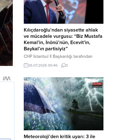
Kılıçdaroğlu’ndan siyasette ahlak
ve mücadele vurgusu: “Biz Mustafa
Kemal’in, İnönü’nün, Ecevit’in,
Baykal’ın partisiyiz”
CHP İstanbul İl Başkanlığı tarafından
düzenlenen Üye Katılım Töreni’nde
26.07.2026 00:46
0
konuşan Kemal Kılıçdaroğlu; partinin
tarihsel misyonundan siyasette ahlaka,
beşli çetelerle mücadeleden Aile
Destekleri Sigortası’na kadar birçok kritik
konuda sert ve net mesajlar verdi. Haber
Merkezi – CHP Genel Başkanı Kemal
Kılıçdaroğlu, Rauf Denktaş Kültür
Merkezi’nde gerçekleştirilen ve yeni
üyelere rozetlerinin takıldığı...
Meteoroloji’den kritik uyarı: 3 ile