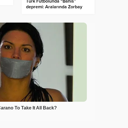
Türk Futbolunda “Bahis”
depremi: Aralarında Zorbay
Küçük’ün de bulunduğu 152
hakem PFDK’ye sevk edildi