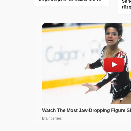
San
çığ tehlikesi
rüzg
İhti