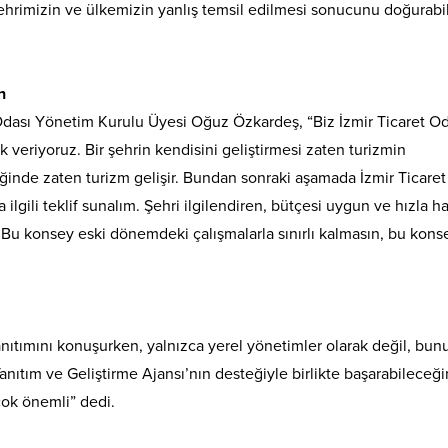
, şehrimizin ve ülkemizin yanlış temsil edilmesi sonucunu doğurabi
n
Odası Yönetim Kurulu Üyesi Oğuz Özkardeş, “Biz İzmir Ticaret Od
 veriyoruz. Bir şehrin kendisini geliştirmesi zaten turizmin
rdiğinde zaten turizm gelişir. Bundan sonraki aşamada İzmir Ticare
lgili teklif sunalım. Şehri ilgilendiren, bütçesi uygun ve hızla h
Bu konsey eski dönemdeki çalışmalarla sınırlı kalmasın, bu konse
anıtımını konuşurken, yalnızca yerel yönetimler olarak değil, bun
anıtım ve Geliştirme Ajansı’nın desteğiyle birlikte başarabileceğ
 çok önemli” dedi.