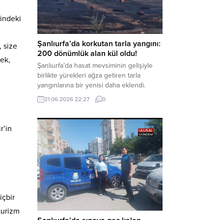
aklama” ve “örgüt” suçlamaları
zindeki
kapsamında derinleştirildiği bildirildi.
Haber Merkezi – Soruşturmanın
odağında, özellikle 6 Şubat...
Şanlıurfa’da korkutan tarla yangını:
, size
200 dönümlük alan kül oldu!
mek,
Şanlıurfa’da hasat mevsiminin gelişiyle
birlikte yürekleri ağza getiren tarla
yangınlarına bir yenisi daha eklendi.
Hilvan ilçesinde çıkan yangında, 50
21.06.2026 22:27
0
dönümü biçilmemiş buğday olmak üzere
toplam 200 dönümlük arazi alevlere
teslim olarak küle döndü. Haber Merkezi
r’in
– Yangın, Şanlıurfa’nın Hilvan ilçesine
bağlı Agilmuz köyünde meydana geldi.
Edinilen bilgilere göre, henüz
belirlenemeyen...
içbir
turizm