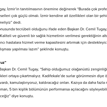
gay, İzmir’in tanıtılmasının önemine değinerek “Burada çok prof
elleri çok güçlü olmalı. İzmir kendine ait özellikleri olan bir şehir
meliyiz” dedi.
 konusunda tecrübeli olduğunu ifade eden Başkan Dr. Cemil Tugay
aliteli ve güvenli bir sağlık hizmetinin verilmesi gerektiğinin alt
ncı hastalara hizmet verme kapasitesini artırmak için destekleyic
çalışması yapılması lazım” şeklinde konuştu.
ruz”
en Başkan Dr. Cemil Tugay, “Sahip olduğumuz olağanüstü zenginliğ
likleri ortaya çıkartmalıyız. Kadifekale’de surlar görünmesin diye
vardı, kamulaştırıyoruz, kaldıracağız onları. Kazıya da daha fazla
zaman, 5 bin kişilik bölümünün performansa açılacağını söyleyebili
ceğiz” diye konuştu.