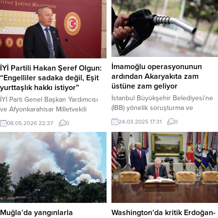
İmamoğlu operasyonunun
İYİ Partili Hakan Şeref Olgun:
ardından Akaryakıta zam
“Engelliler sadaka değil, Eşit
üstüne zam geliyor
yurttaşlık hakkı istiyor”
İstanbul Büyükşehir Belediyesi’ne
İYİ Parti Genel Başkan Yardımcısı
(İBB) yönelik soruşturma ve
ve Afyonkarahisar Milletvekili
beraberinde yaşanan gözaltılar
Hakan Şeref Olgun, Engelliler
24.03.2025 17:31
0
08.05.2026 22:37
0
sonrası döviz kurunda meydana
Haftası öncesinde yaptığı
gelen hareketlilik, vatandaşın cebini
açıklamada, engelli bireylerin
doğrudan etkilemeye başladı.
yaşadığı ekonomik ve sosyal
Akaryakıt fiyatlarında beklenen zam
sorunlara dikkat çekerek hükümete
henüz pompaya yansımadan,
çağrıda bulundu. Olgun, engellilere
kurdaki artışlarla birlikte zam
yönelik desteklerin artırılması ve
oranları daha da yükseldi. Yarından
istihdam olanaklarının
itibaren benzinden başlayarak
genişletilmesi gerektiğini vurguladı.
motorin ve otogaza da zam
Haber Merkezi – TBMM’de bir
Muğla’da yangınlarla
Washington’da kritik Erdoğan-
yapılması bekleniyor. Edinilen
basın toplantısı düzenleyen Hakan