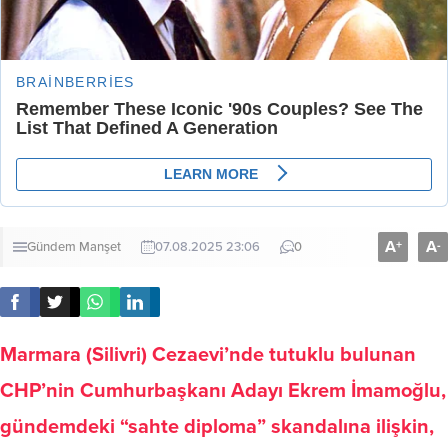
A
A
+
-
Gündem
Manşet
07.08.2025 23:06
0
Marmara (Silivri) Cezaevi’nde tutuklu bulunan
CHP’nin Cumhurbaşkanı Adayı Ekrem İmamoğlu,
gündemdeki “sahte diploma” skandalına ilişkin,