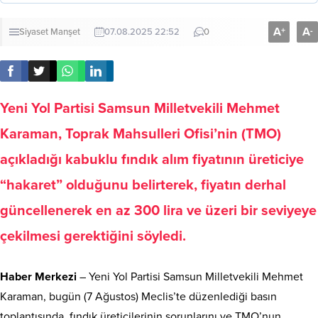
A
A
+
-
Siyaset
Manşet
07.08.2025 22:52
0
Yeni Yol Partisi Samsun Milletvekili Mehmet
Karaman, Toprak Mahsulleri Ofisi’nin (TMO)
açıkladığı kabuklu fındık alım fiyatının üreticiye
“hakaret” olduğunu belirterek, fiyatın derhal
güncellenerek en az 300 lira ve üzeri bir seviyeye
çekilmesi gerektiğini söyledi.
Haber Merkezi
– Yeni Yol Partisi Samsun Milletvekili Mehmet
Karaman, bugün (7 Ağustos) Meclis’te düzenlediği basın
toplantısında, fındık üreticilerinin sorunlarını ve TMO’nun