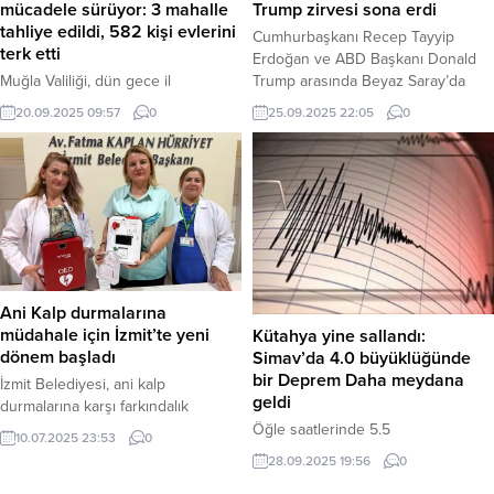
mücadele sürüyor: 3 mahalle
Trump zirvesi sona erdi
bilgilere göre,...
Şeref Olgun,...
tahliye edildi, 582 kişi evlerini
Cumhurbaşkanı Recep Tayyip
terk etti
Erdoğan ve ABD Başkanı Donald
Muğla Valiliği, dün gece il
Trump arasında Beyaz Saray’da
genelinde çıkan 8 orman
gerçekleşen ve kritik başlıkların ele
20.09.2025 09:57
0
25.09.2025 22:05
0
yangınından 6’sının
alındığı zirve sona erdi. İki lider, 6
söndürüldüğünü, ancak Köyceğiz
yıl aradan sonra ilk kez Beyaz
ve Milas’taki iki büyük yangınla
Saray’da bir araya geldi. Haber
mücadelenin şiddetli rüzgar
Merkezi – Yerel saatle 18.30
nedeniyle devam ettiğini bildirdi.
sularında Cumhurbaşkanı
Köyceğiz’de alevlerin tehdit ettiği
Erdoğan’ın konvoyu Beyaz Saray’a
üç mahalleden 582 vatandaş
giriş yaptı. ABD Başkanı...
güvenli bölgelere tahliye edildi.
Haber Merkezi – Muğla, dün
Ani Kalp durmalarına
akşamdan bu yana orman
müdahale için İzmit’te yeni
Kütahya yine sallandı:
yangınlarıyla amansız bir...
dönem başladı
Simav’da 4.0 büyüklüğünde
bir Deprem Daha meydana
İzmit Belediyesi, ani kalp
geldi
durmalarına karşı farkındalık
oluşturmak ve etkili ilk yardım
Öğle saatlerinde 5.5
10.07.2025 23:53
0
müdahalesini sağlamak amacıyla
büyüklüğündeki depremle sarsılan
28.09.2025 19:56
0
ASELSAN üretimi elektroşok
Kütahya’da, akşam saatlerinde bir