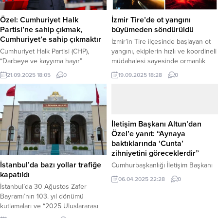
İzmir Tire’de ot yangını
Özel: Cumhuriyet Halk
büyümeden söndürüldü
Partisi’ne sahip çıkmak,
Cumhuriyet’e sahip çıkmaktır
İzmir’in Tire ilçesinde başlayan ot
yangını, ekiplerin hızlı ve koordineli
Cumhuriyet Halk Partisi (CHP),
müdahalesi sayesinde ormanlık
“Darbeye ve kayyıma hayır”
alana sıçramadan kontrol altına
sloganıyla 22. Olağanüstü
19.09.2025 18:28
0
21.09.2025 18:05
0
alındı. Haber Merkezi – Olay, Tire
Kurultayı’nda yeniden Genel
ilçesi ile Bayındır yolu ayrımında
Başkan seçilen Özgür Özel,
bulunan arazide meydana geldi. Yol
partisinin örgütlerine ve
kenarındaki kuru otların
delegelerine teşekkür etti. Haber
tutuşmasıyla başlayan yangın,
Merkezi – Cumhuriyet Halk Partisi
İletişim Başkanı Altun’dan
rüzgarın da etkisiyle kısa sürede
(CHP), “Darbeye ve kayyıma hayır”
Özel’e yanıt: “Aynaya
geniş bir alana yayıldı. Alevlerin
sloganıyla 22. Olağanüstü
baktıklarında ‘Cunta’
yakındaki...
Kurultayı’nı gerçekleştirdi. Genel
zihniyetini göreceklerdir”
Başkanı Özgür Özel, 835 geçerli
İstanbul’da bazı yollar trafiğe
Cumhurbaşkanlığı İletişim Başkanı
oyun tamamını alarak yeniden...
kapatıldı
Fahrettin Altun, CHP Genel Başkanı
06.04.2025 22:28
0
Özgür Özel’in partisinin kurultayı
İstanbul’da 30 Ağustos Zafer
sonrası yaptığı konuşmada
Bayramı’nın 103. yıl dönümü
Cumhurbaşkanı Recep Tayyip
kutlamaları ve “2025 Uluslararası
Erdoğan için kullandığı “cunta
Asya ve Avrupa Triatlon