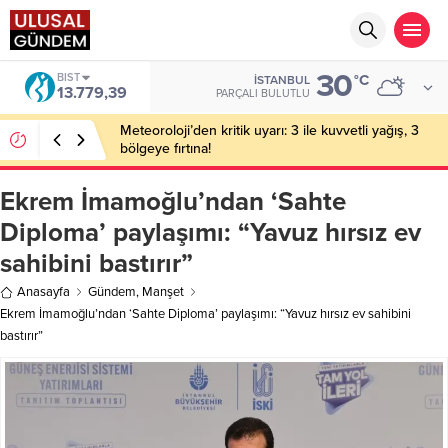
30
BIST
°C
İSTANBUL
13.779,39
PARÇALI BULUTLU
Meteoroloji’den kritik uyarı: 3 ile kuvvetli yağış, 3
bölgeye fırtına!
Ekrem İmamoğlu’ndan ‘Sahte
Diploma’ paylaşımı: “Yavuz hırsız ev
sahibini bastırır”
Anasayfa
Gündem
,
Manşet
Ekrem İmamoğlu’ndan ‘Sahte Diploma’ paylaşımı: “Yavuz hırsız ev sahibini
bastırır”