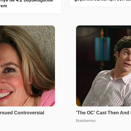
ahya’da 4.2 büyüklüğünde
yaklaşıyor
rem