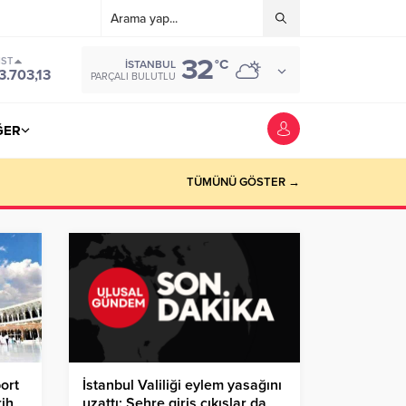
32
IST
°C
İSTANBUL
3.703,13
PARÇALI BULUTLU
ĞER
TÜMÜNÜ GÖSTER →
ort
İstanbul Valiliği eylem yasağını
rih
uzattı: Şehre giriş çıkışlar da