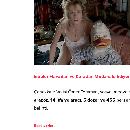
Ekipler Havadan ve Karadan Müdahale Ediyor
Çanakkale Valisi Ömer Toraman, sosyal medya 
arazöz, 14 itfaiye aracı, 5 dozer ve 455 perso
belirtti.
Bunu paylaş: