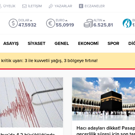
ÜYELİK
İLETİŞİM
YAZARLAR
ECZANELER
DOLAR
EURO
ALTIN
B
47,5932
55,0919
6.525,81
1
ASAYIŞ
SİYASET
GENEL
EKONOMİ
SPOR
Dİ
ritik uyarı: 3 ile kuvvetli yağış, 3 bölgeye fırtına!
Hacı adayları dikkat! Pasap
geçerlilik süresi için son ta