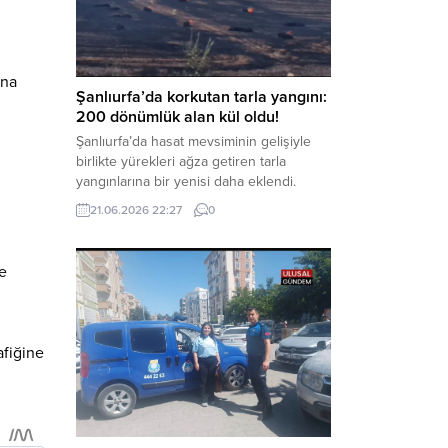
kaynaklanan mal varlığı değerlerini
aklama” ve “örgüt” suçlamaları
kapsamında derinleştirildiği bildirildi.
Haber Merkezi – Soruşturmanın
ına
odağında, özellikle 6 Şubat...
Şanlıurfa’da korkutan tarla yangını:
200 dönümlük alan kül oldu!
Şanlıurfa’da hasat mevsiminin gelişiyle
birlikte yürekleri ağza getiren tarla
yangınlarına bir yenisi daha eklendi.
Hilvan ilçesinde çıkan yangında, 50
21.06.2026 22:27
0
dönümü biçilmemiş buğday olmak üzere
toplam 200 dönümlük arazi alevlere
teslim olarak küle döndü. Haber Merkezi
e
– Yangın, Şanlıurfa’nın Hilvan ilçesine
bağlı Agilmuz köyünde meydana geldi.
Edinilen bilgilere göre, henüz
belirlenemeyen...
afiğine