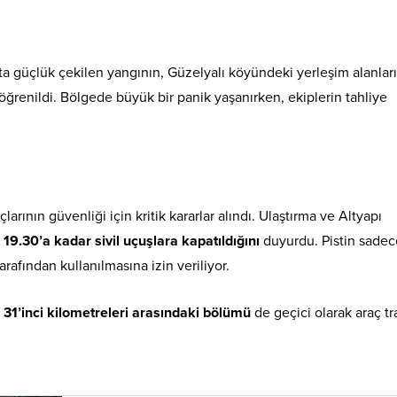
akta güçlük çekilen yangının, Güzelyalı köyündeki yerleşim alanlar
u öğrenildi. Bölgede büyük bir panik yaşanırken, ekiplerin tahliye
rının güvenliği için kritik kararlar alındı. Ulaştırma ve Altyapı
19.30’a kadar sivil uçuşlara kapatıldığını
duyurdu. Pistin sadec
rafından kullanılmasına izin veriliyor.
 31’inci kilometreleri arasındaki bölümü
de geçici olarak araç tr