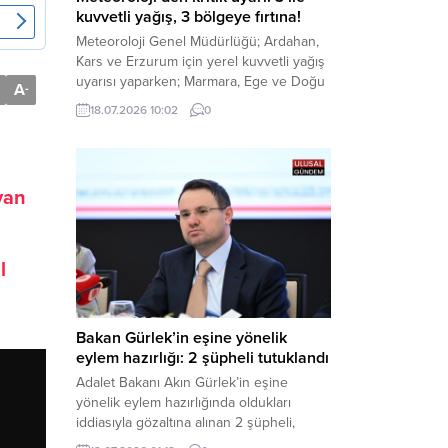
kuvvetli yağış, 3 bölgeye fırtına!
Meteoroloji Genel Müdürlüğü; Ardahan,
Kars ve Erzurum için yerel kuvvetli yağış
uyarısı yaparken; Marmara, Ege ve Doğu
A
-
Anadolu’nun belirli kesimlerinde ise
18.07.2026 10:02
0
saatte 60 kilometre hıza ulaşabilecek
kuvvetli rüzgarlara karşı vatandaşları
tedbirli olmaya çağırdı. Haber Merkezi –
Çevre, Şehircilik ve İklim Değişikliği
yan
Bakanlığı Meteoroloji Genel Müdürlüğü,
ülke genelini kapsayan son hava...
l
Bakan Gürlek’in eşine yönelik
eylem hazırlığı: 2 şüpheli tutuklandı
Adalet Bakanı Akın Gürlek’in eşine
yönelik eylem hazırlığında oldukları
iddiasıyla gözaltına alınan 2 şüpheli,
çıkarıldıkları mahkemece tutuklanarak