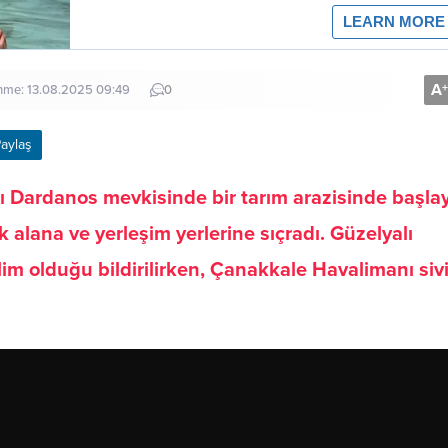
A
+
enme: 13.08.2025 09:49
0
aylaş
ı Dardanos mevkisinde bir tarım arazisinde başla
k alana ve yerleşim yerlerine sıçradı. Güzelyalı
slim olduğu bildirilirken, Çanakkale Havalimanı sivi