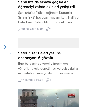
Şanlıurfa’da sınava geç kalan
öğrenciyi zabıta ekipleri yetiştirdi!
Şanlıurfa’da Yükseköğretim Kurumları
Sınavı (YKS) heyecanı yaşanırken, Haliliye
Belediyesi Zabıta Müdürlüğü ekipleri
geleceğini belirleyecek sınava geç kalma
20.06.2026 17:00
0
tehlikesiyle karşı karşıya kalan bir
öğrencinin yardımına Hızır gibi yetişti.
Haber Merkezi – Geleceklerini
şekillendirmek için YKS salonlarının
yolunu tutan binlerce aday arasında,
Seferihisar Belediyesi’ne
sınav yerine zamanında ulaşamayan bir
operasyon: 6 gözaltı
öğrenci büyük bir panik yaşadı....
Ege bölgesinde yerel yönetimlere
yönelik hukuki denetimler ve yolsuzlukla
mücadele operasyonları hız kesmeden
devam ediyor. İzmir’in turistik ilçelerinden
17.06.2026 09:26
0
Seferihisar Belediyesi, sabah saatlerinde
düzenlenen şok bir rüşvet
operasyonuyla sarsıldı. Haber Merkezi –
İzmir Cumhuriyet Başsavcılığı
koordinesinde yürütülen geniş kapsamlı
yolsuzluk ve mali suçlar soruşturması