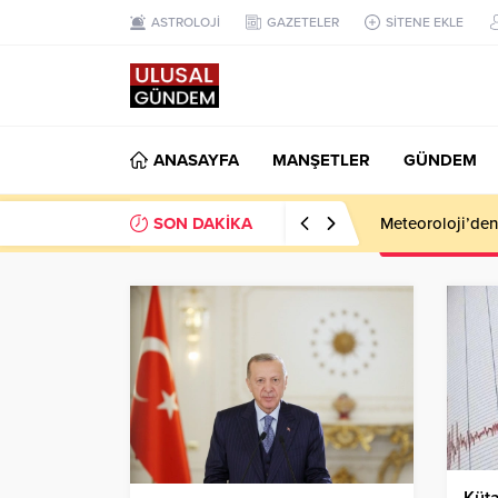
ASTROLOJİ
GAZETELER
SİTENE EKLE
ANASAYFA
MANŞETLER
GÜNDEM
SON DAKİKA
Meteoroloji’den k