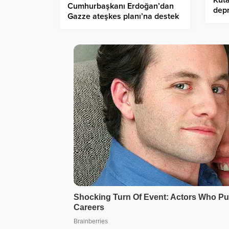
Küt
Cumhurbaşkanı Erdoğan’dan
dep
Gazze ateşkes planı’na destek
mesajı