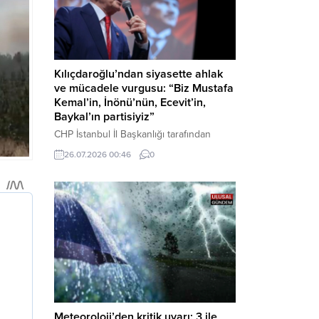
Kılıçdaroğlu’ndan siyasette ahlak
ve mücadele vurgusu: “Biz Mustafa
Kemal’in, İnönü’nün, Ecevit’in,
Baykal’ın partisiyiz”
CHP İstanbul İl Başkanlığı tarafından
düzenlenen Üye Katılım Töreni’nde
26.07.2026 00:46
0
konuşan Kemal Kılıçdaroğlu; partinin
tarihsel misyonundan siyasette ahlaka,
beşli çetelerle mücadeleden Aile
Destekleri Sigortası’na kadar birçok kritik
konuda sert ve net mesajlar verdi. Haber
Merkezi – CHP Genel Başkanı Kemal
Kılıçdaroğlu, Rauf Denktaş Kültür
Merkezi’nde gerçekleştirilen ve yeni
üyelere rozetlerinin takıldığı...
Meteoroloji’den kritik uyarı: 3 ile