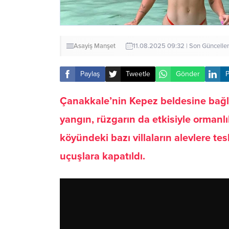
Asayiş
Manşet
11.08.2025 09:32 | Son Güncell
Paylaş
Tweetle
Gönder
P
Çanakkale’nin Kepez beldesine bağl
yangın, rüzgarın da etkisiyle ormanlı
köyündeki bazı villaların alevlere te
uçuşlara kapatıldı.