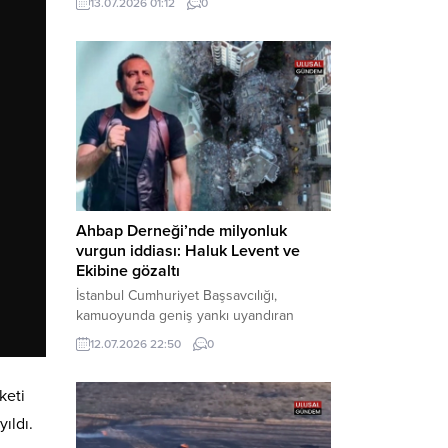
13.07.2026 01:12
0
cezaevine gönderildi. Haber Merkezi –
Bakırköy Cumhuriyet Başsavcılığı
tarafından yürütülen geniş kapsamlı
soruşturma çerçevesinde gözaltına
alınan şüphelilerin emniyetteki işlemleri
tamamlandı. Güvenlik birimlerindeki
sorgularının ardından yoğun güvenlik
önlemleri altında adliyeye sevk edilen
U.Y. ve...
Ahbap Derneği’nde milyonluk
vurgun iddiası: Haluk Levent ve
Ekibine gözaltı
İstanbul Cumhuriyet Başsavcılığı,
kamuoyunda geniş yankı uyandıran
Ahbap Derneği’ne yönelik kapsamlı bir
12.07.2026 22:50
0
soruşturma başlattığını ve Dernek
Başkanı Haluk Levent dâhil bazı
keti
şüphelilerin gözaltına alındığını açıkladı.
Yürütülen tahkikatın “Dernekler
ıldı.
Kanunu’na muhalefet”, “suçtan