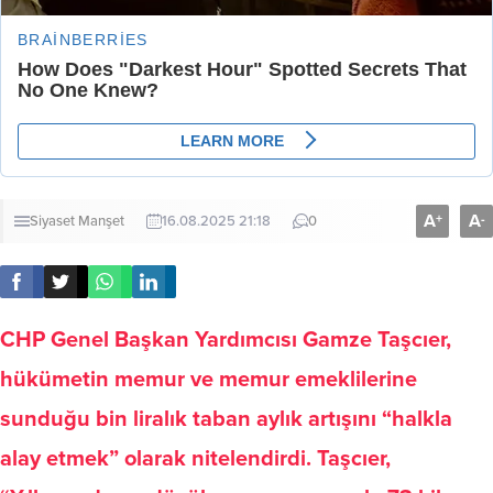
A
A
+
-
Siyaset
Manşet
16.08.2025 21:18
0
CHP Genel Başkan Yardımcısı Gamze Taşcıer,
hükümetin memur ve memur emeklilerine
sunduğu bin liralık taban aylık artışını “halkla
alay etmek” olarak nitelendirdi. Taşcıer,