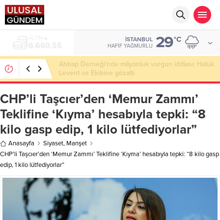
29
ALTIN
°C
İSTANBUL
6.660,55
HAFIF YAĞMURLU
Ahbap Derneği’nde milyonluk vurgun iddiası: Haluk
Levent ve Ekibine gözaltı
CHP’li Taşcıer’den ‘Memur Zammı’
Teklifine ‘Kıyma’ hesabıyla tepki: “8
kilo gasp edip, 1 kilo lütfediyorlar”
Anasayfa
Siyaset
,
Manşet
CHP’li Taşcıer’den ‘Memur Zammı’ Teklifine ‘Kıyma’ hesabıyla tepki: “8 kilo gasp
edip, 1 kilo lütfediyorlar”