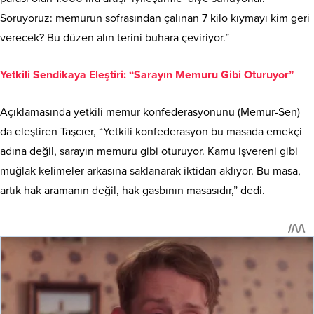
Soruyoruz: memurun sofrasından çalınan 7 kilo kıymayı kim geri
verecek? Bu düzen alın terini buhara çeviriyor.”
Yetkili Sendikaya Eleştiri: “Sarayın Memuru Gibi Oturuyor”
Açıklamasında yetkili memur konfederasyonunu (Memur-Sen)
da eleştiren Taşcıer, “Yetkili konfederasyon bu masada emekçi
adına değil, sarayın memuru gibi oturuyor. Kamu işvereni gibi
muğlak kelimeler arkasına saklanarak iktidarı aklıyor. Bu masa,
artık hak aramanın değil, hak gasbının masasıdır,” dedi.