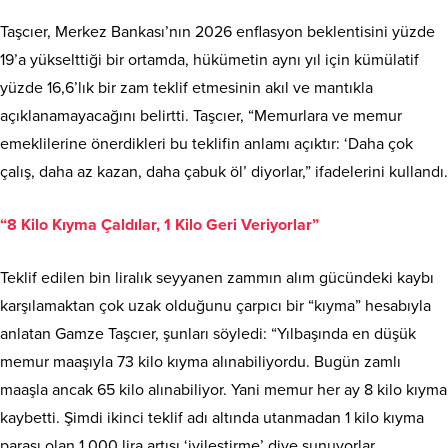
Taşcıer, Merkez Bankası’nın 2026 enflasyon beklentisini yüzde
19’a yükselttiği bir ortamda, hükümetin aynı yıl için kümülatif
yüzde 16,6’lık bir zam teklif etmesinin akıl ve mantıkla
açıklanamayacağını belirtti. Taşcıer, “Memurlara ve memur
emeklilerine önerdikleri bu teklifin anlamı açıktır: ‘Daha çok
çalış, daha az kazan, daha çabuk öl’ diyorlar,” ifadelerini kullandı.
“8 Kilo Kıyma Çaldılar, 1 Kilo Geri Veriyorlar”
Teklif edilen bin liralık seyyanen zammın alım gücündeki kaybı
karşılamaktan çok uzak olduğunu çarpıcı bir “kıyma” hesabıyla
anlatan Gamze Taşcıer, şunları söyledi: “Yılbaşında en düşük
memur maaşıyla 73 kilo kıyma alınabiliyordu. Bugün zamlı
maaşla ancak 65 kilo alınabiliyor. Yani memur her ay 8 kilo kıyma
kaybetti. Şimdi ikinci teklif adı altında utanmadan 1 kilo kıyma
parası olan 1.000 lira artışı ‘iyileştirme’ diye sunuyorlar.