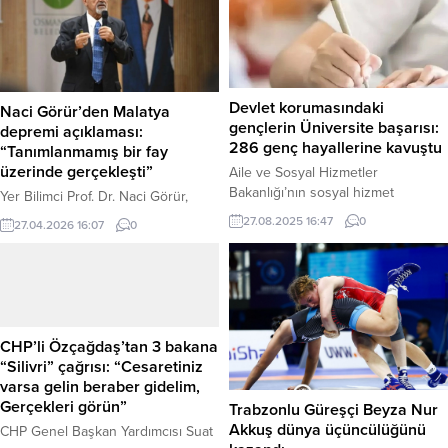
Devlet korumasındaki
Naci Görür’den Malatya
gençlerin Üniversite başarısı:
depremi açıklaması:
286 genç hayallerine kavuştu
“Tanımlanmamış bir fay
üzerinde gerçekleşti”
Aile ve Sosyal Hizmetler
Bakanlığı’nın sosyal hizmet
Yer Bilimci Prof. Dr. Naci Görür,
modellerinden yararlanan ve bu yıl
Malatya’nın Battalgazi ilçesinde
27.08.2025 16:47
0
27.04.2026 16:07
0
Yükseköğretim Kurumları Sınavı’na
meydana gelen depremi
(YKS) giren gençlerden 286’sı,
değerlendirdi. Sarsıntının yaklaşık
üniversiteye yerleşmeye hak
20 kilometre uzunluğunda ve
kazandı. Bakan Mahinur Özdemir
henüz tanımlanmamış bir fay
Göktaş, gençleri tebrik ederek,
üzerinde oluştuğunu belirten
“Her zaman yanınızdayız,” dedi.
görür, “endişe edecek bir durum
CHP’li Özçağdaş’tan 3 bakana
Haber Merkezi – Aile ve Sosyal
yok” mesajı verdi. Haber Merkezi –
“Silivri” çağrısı: “Cesaretiniz
Hizmetler Bakanlığı çatısı altında
Malatya’da meydana gelen 4,4 (bazı
varsa gelin beraber gidelim,
yetişen gençlerin üniversite
kayıtlara göre 4,2) büyüklüğündeki
Gerçekleri görün”
Trabzonlu Güreşçi Beyza Nur
başarıları, gurur verici...
deprem sonrası gözler
Akkuş dünya üçüncülüğünü
CHP Genel Başkan Yardımcısı Suat
uzmanların...