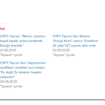
İlgili
CHP’li Taşcıer: “Memur zammını
CHP’li Taşcıer’den İktidara
kapalı kapılar ardına bırakmak,
“Sosyal Kırım” raporu: Emeklinin
Emeğe ihanettir”
23 yılda 527 çeyrek altını eridi
21.08.2025
02.09.2025
"Siyaset" içinde
"Siyaset" içinde
CHP’li Taşcıer’den ‘Gayrimenkul
sertifikası’ modelini sert eleştiri:
“Ev değil, Ev almanın hayalini
satıyorlar!”
05.08.2025
"Siyaset" içinde