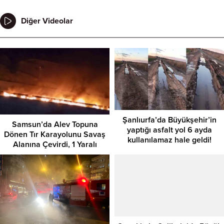
Diğer Videolar
Şanlıurfa’da Büyükşehir’in
Samsun’da Alev Topuna
yaptığı asfalt yol 6 ayda
Dönen Tır Karayolunu Savaş
kullanılamaz hale geldi!
Alanına Çevirdi, 1 Yaralı
Çanakkale Gelibolu’da Büyük
Orman Yangını