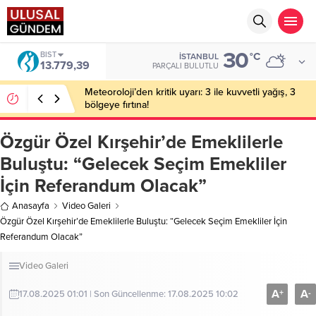
30
BIST
°C
İSTANBUL
13.779,39
PARÇALI BULUTLU
Meteoroloji’den kritik uyarı: 3 ile kuvvetli yağış, 3
bölgeye fırtına!
Özgür Özel Kırşehir’de Emeklilerle
Buluştu: “Gelecek Seçim Emekliler
İçin Referandum Olacak”
Anasayfa
Video Galeri
Özgür Özel Kırşehir’de Emeklilerle Buluştu: “Gelecek Seçim Emekliler İçin
Referandum Olacak”
Video Galeri
A
A
+
-
17.08.2025 01:01 | Son Güncellenme: 17.08.2025 10:02