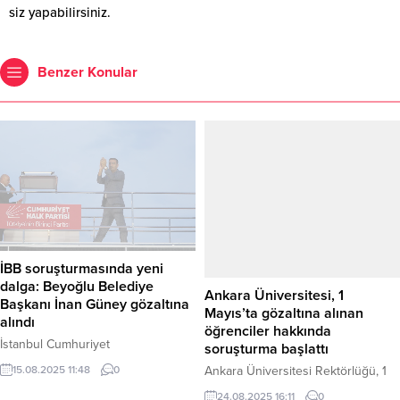
Benzer Konular
İBB soruşturmasında yeni
dalga: Beyoğlu Belediye
Ankara Üniversitesi, 1
Başkanı İnan Güney gözaltına
Mayıs’ta gözaltına alınan
alındı
öğrenciler hakkında
İstanbul Cumhuriyet
soruşturma başlattı
Başsavcılığı’nca yürütülen İBB
15.08.2025 11:48
0
Ankara Üniversitesi Rektörlüğü, 1
soruşturması kapsamında,
Mayıs gösterilerinde İstanbul’da
aralarında Beyoğlu Belediye
24.08.2025 16:11
0
gözaltına alınan bazı öğrenciler
Başkanı İnan Güney’in de