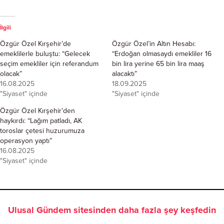
İlgili
Özgür Özel Kırşehir’de
Özgür Özel’in Altın Hesabı:
emeklilerle buluştu: “Gelecek
“Erdoğan olmasaydı emekliler 16
seçim emekliler için referandum
bin lira yerine 65 bin lira maaş
olacak”
alacaktı”
16.08.2025
18.09.2025
"Siyaset" içinde
"Siyaset" içinde
Özgür Özel Kırşehir’den
haykırdı: “Lağım patladı, AK
toroslar çetesi huzurumuza
operasyon yaptı”
16.08.2025
"Siyaset" içinde
Ulusal Gündem sitesinden daha fazla şey keşfedin