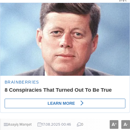
A
A
+
-
Asayiş
Manşet
17.08.2025 00:46
0