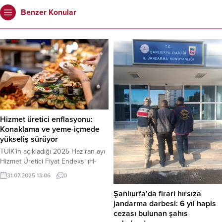
Benzer Konular
Hizmet üretici enflasyonu:
Konaklama ve yeme-içmede
yükseliş sürüyor
TÜİK’in açıkladığı 2025 Haziran ayı
Hizmet Üretici Fiyat Endeksi (H-
ÜFE) verilerine göre, endeks bir
31.07.2025 13:06
0
önceki aya göre yüzde 4,72, bir
önceki yılın Aralık ayına göre yüzde
Şanlıurfa’da firari hırsıza
27,15, bir önceki yılın aynı ayına
jandarma darbesi: 6 yıl hapis
göre yüzde 37,40 ve on iki aylık
cezası bulunan şahıs
ortalamalara göre yüzde 45,79 artış