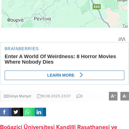
A
A
+
-
Dünya
Manşet
18.08.2025 23:07
0
Boğaziçi Üniversitesi Kandilli Rasathanesi ve