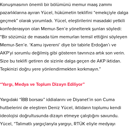
Konuşmasının önemli bir bölümünü memur maaş zammı
pazarlıklarına ayıran Yücel, hükümetin teklifini “emekçiyle dalga
geçmek” olarak yorumladı. Yücel, eleştirilerini masadaki yetkili
konfederasyon olan Memur-Sen’e yönelterek şunları söyledi:
“Bir sözümüz de masada tüm memurları temsil ettiğini söyleyen
Memur-Sen’e. ‘Kamu işvereni’ diye bir tabirle Erdoğan’ı ve
AKP’yi sorumlu değilmiş gibi gösteren tavrınıza artık son verin.
Size bu teklifi getiren de sizinle dalga geçen de AKP iktidarı.
Tepkinizi doğru yere yönlendirmekten korkmayın.”
“Yargı, Medya ve Toplum Dizayn Ediliyor”
Yargıdaki “İBB borsası” iddialarını ve Diyanet’in son Cuma
hutbelerini de eleştiren Deniz Yücel, iktidarın toplumu kendi
ideolojisi doğrultusunda dizayn etmeye çalıştığını savundu.
Yücel, “Talimatlı yargıçlarıyla yargıyı, RTÜK eliyle medyayı