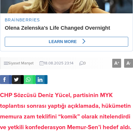
A
A
+
-
Siyaset
Manşet
18.08.2025 23:14
0
CHP Sözcüsü Deniz Yücel, partisinin MYK
toplantısı sonrası yaptığı açıklamada, hükümetin
memura zam teklifini “komik” olarak nitelendirdi
ve yetkili konfederasyon Memur-Sen’i hedef aldı.