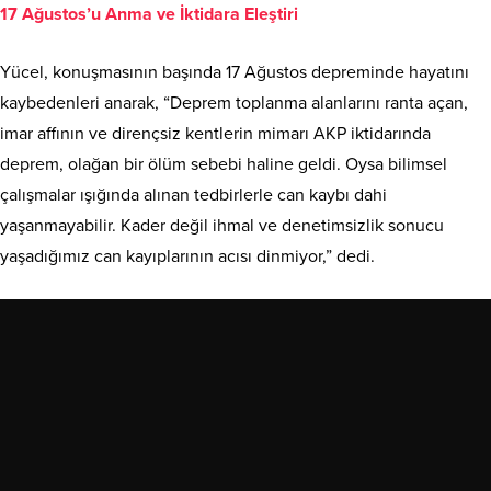
17 Ağustos’u Anma ve İktidara Eleştiri
Yücel, konuşmasının başında 17 Ağustos depreminde hayatını
kaybedenleri anarak, “Deprem toplanma alanlarını ranta açan,
imar affının ve dirençsiz kentlerin mimarı AKP iktidarında
deprem, olağan bir ölüm sebebi haline geldi. Oysa bilimsel
çalışmalar ışığında alınan tedbirlerle can kaybı dahi
yaşanmayabilir. Kader değil ihmal ve denetimsizlik sonucu
yaşadığımız can kayıplarının acısı dinmiyor,” dedi.