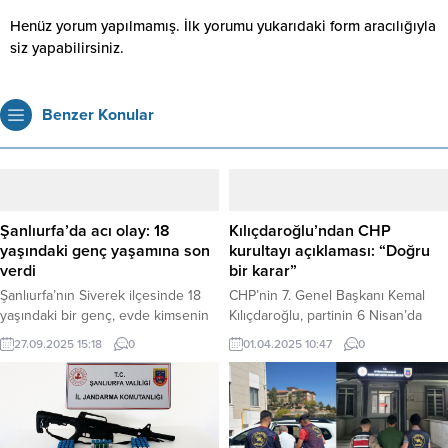
Henüz yorum yapılmamış. İlk yorumu yukarıdaki form aracılığıyla
siz yapabilirsiniz.
Benzer Konular
Şanlıurfa’da acı olay: 18
Kılıçdaroğlu’ndan CHP
yaşındaki genç yaşamına son
kurultayı açıklaması: “Doğru
verdi
bir karar”
Şanlıurfa’nın Siverek ilçesinde 18
CHP’nin 7. Genel Başkanı Kemal
yaşındaki bir genç, evde kimsenin
Kılıçdaroğlu, partinin 6 Nisan’da
olmadığı bir sırada silahla kendini
düzenlenecek olağanüstü
27.09.2025 15:18
0
01.04.2025 10:47
0
vurarak hayatını kaybetti. Haber
kurultayına ilişkin açıklamalarda
Merkezi – Olay, ilçeye bağlı kırsal
bulundu. Kılıçdaroğlu, kurultayın
Şekerli Mahallesi’nde meydana
“doğru bir karar” olduğunu
geldi. Edinilen bilgilere göre, henüz
belirterek, aday olup olmayacağına
bilinmeyen bir nedenle bunalıma
dair net bir ifade kullanmadı.