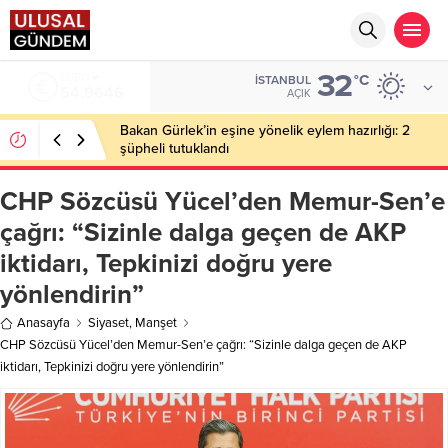
32
EURO
°C
İSTANBUL
54,9646
AÇIK
Bakan Gürlek’in eşine yönelik eylem hazırlığı: 2
şüpheli tutuklandı
CHP Sözcüsü Yücel’den Memur-Sen’e
çağrı: “Sizinle dalga geçen de AKP
iktidarı, Tepkinizi doğru yere
yönlendirin”
Anasayfa
Siyaset
,
Manşet
CHP Sözcüsü Yücel’den Memur-Sen’e çağrı: “Sizinle dalga geçen de AKP
iktidarı, Tepkinizi doğru yere yönlendirin”