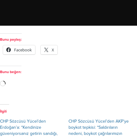
Bunu paylaş:
Facebook
X
Bunu beğen:
İlgili
CHP Sözcüsü Yücel’den
CHP Sözcüsü Yücel’den AKP’ye
Erdoğan’a: “Kendinize
boykot tepkisi: “Saldırıların
güveniyorsanız getirin sandığı,
nedeni, boykot çağrılarımızın