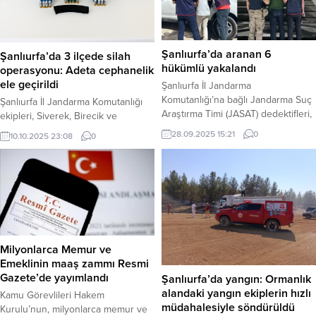
giren 18 yaşındaki genç, evde
“Adaylığa Talip Olmadım” Sözcü
yalnız olduğu esnada ateşli silahla
gazetesi yazarı Saygı Öztürk’e
intihar etti. Silah sesini...
konuşan Kılıçdaroğlu, “Ben ilk
genel başkanlıktan beri hiçbir
Şanlıurfa’da aranan 6
Şanlıurfa’da 3 ilçede silah
zaman çıkıp ‘Genel başkan...
hükümlü yakalandı
operasyonu: Adeta cephanelik
ele geçirildi
Şanlıurfa İl Jandarma
Komutanlığı’na bağlı Jandarma Suç
Şanlıurfa İl Jandarma Komutanlığı
Araştırma Timi (JASAT) dedektifleri,
ekipleri, Siverek, Birecik ve
haklarında kesinleşmiş hapis cezası
Eyyübiye ilçelerinde düzenlediği eş
28.09.2025 15:21
0
10.10.2025 23:08
0
bulunan 6 firari hükümlüyü
zamanlı operasyonlarda adeta bir
düzenledikleri başarılı
cephaneliği andıran çok sayıda
operasyonlarla yakaladı.
uzun namlulu silah, tabanca ve
Yakalananlar arasında, 9 yıldır
mühimmat ele geçirdi. Haber
aranan ve bir jandarmanın
Merkezi – Şanlıurfa Valiliği’nden
yaralandığı, bir kişinin ise öldüğü
yapılan açıklamaya göre, “Yasa Dışı
olayın iki şüphelisi de bulunuyor.
ve Ruhsatsız Silahlanmayla
Haber Merkezi – Şanlıurfa İl
Mücadele” kapsamında 7-8 Ekim
Milyonlarca Memur ve
Jandarma Komutanlığı, aranan
2025 tarihlerinde geniş çaplı bir...
Emeklinin maaş zammı Resmi
şahısların...
Gazete’de yayımlandı
Şanlıurfa’da yangın: Ormanlık
alandaki yangın ekiplerin hızlı
Kamu Görevlileri Hakem
müdahalesiyle söndürüldü
Kurulu’nun, milyonlarca memur ve