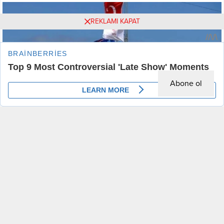
medyada kısa sürede yayılan
Lübnan’daki BM Geçici Gücü’ne
videoda, yurtta...
göre, iki IDF Merkava tankının ana
REKLAMI KAPAT
kapıyı imha edip zorla pozisyona
girmesiyle Pazar sabahının erken
saatlerinde...
Abone ol