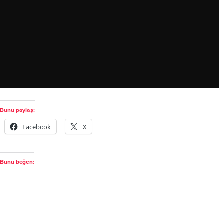
Bunu paylaş:
Facebook
X
Bunu beğen: