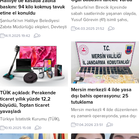
Haliliye’de kasaba zabıta
baskını: 94 kilo kokmuş tavuk
Şanlıurfa’nın Birecik ilçesinde
etine el konuldu
sabah saatlerinde yaşanan olayda,
Yusuf Görevin (41) isimli şahıs,
Şanlıurfa’nın Haliliye Belediyesi
tartıştığı babası Ahmet Görevin’i
Zabıta Müdürlüğü ekipleri, Devteşti
04.03.2025 21:52
0
(74) tüfekle vurarak öldürdü. Olay,
Mahallesi’nde bir kasaba yaptıkları
14.11.2025 19:42
0
Birecik ilçesine bağlı Almaşar
denetimde, bozulmuş ve kokmuş
Mahallesi’nde meydana geldi.
94 kilogram tavuk eti ele geçirdi.
Edinilen bilgilere göre, Yusuf
Kokmuş etlere imha edilmek üzere
Görevin ile babası Ahmet Görevin
el konulurken, işletmeye cezai
arasında henüz bilinmeyen bir
işlem uygulandı. Haber Merkezi –
nedenle tartışma çıktı. Tartışmanın
Şanlıurfa Haliliye Belediyesi Zabıta
büyümesi üzerine Yusuf Görevin,
Müdürlüğü, halk sağlığını korumaya
evde...
yönelik denetimlerini sıklaştırdı.
Zabıta ekipleri, Devteşti Mahallesi...
Mersin merkezli 4 ilde yasa
TÜİK açıkladı: Perakende
dışı bahis operasyonu: 25
ticaret yıllık yüzde 12,2
tutuklama
büyüdü, Toptan ticaret
Mersin merkezli 4 ilde düzenlenen
yavaşladı
eş zamanlı operasyonda, yasa dışı
Türkiye İstatistik Kurumu (TÜİK),
bahis paneli yöneten ve para
17.04.2026 23:51
0
2025 yılı Ağustos ayına ilişkin ciro
nakline aracılık eden 25 şüpheli
10.10.2025 15:08
0
endekslerini yayımladı. Verilere
yakalandı. Mersin İl Jandarma
göre, perakende ticaret hacmi yıllık