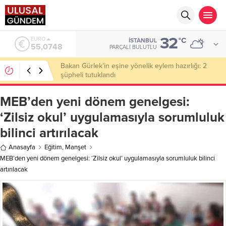
32
ALTIN
°C
İSTANBUL
6.623,43
PARÇALI BULUTLU
Ahbap Derneği’nde milyonluk vurgun iddiası: Haluk
Levent ve Ekibine gözaltı
MEB’den yeni dönem genelgesi:
‘Zilsiz okul’ uygulamasıyla sorumluluk
bilinci artırılacak
Anasayfa
Eğitim
,
Manşet
MEB’den yeni dönem genelgesi: ‘Zilsiz okul’ uygulamasıyla sorumluluk bilinci
artırılacak