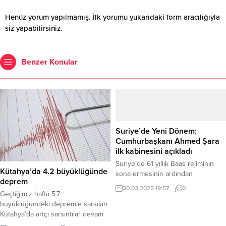
Henüz yorum yapılmamış. İlk yorumu yukarıdaki form aracılığıyla
siz yapabilirsiniz.
Benzer Konular
Suriye’de Yeni Dönem:
Cumhurbaşkanı Ahmed Şara
ilk kabinesini açıkladı
Suriye’de 61 yıllık Baas rejiminin
Kütahya’da 4.2 büyüklüğünde
sona ermesinin ardından
deprem
Cumhurbaşkanı Ahmed Şara
30.03.2025 19:57
0
Geçtiğimiz hafta 5.7
başkanlığındaki ilk kabine açıklandı.
büyüklüğündeki depremle sarsılan
Yeni bakanlar, başkent Şam’daki
Kütahya’da artçı sarsıntılar devam
Halk Sarayı’nda düzenlenen
ediyor. Bu sabah (Cumartesi) saat
törenle yemin ederek görevlerine