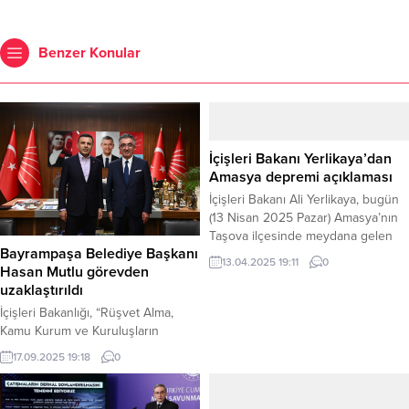
Benzer Konular
İçişleri Bakanı Yerlikaya’dan
Amasya depremi açıklaması
İçişleri Bakanı Ali Yerlikaya, bugün
(13 Nisan 2025 Pazar) Amasya’nın
Taşova ilçesinde meydana gelen
Bayrampaşa Belediye Başkanı
ve çevre illerde de hissedilen
13.04.2025 19:11
0
Hasan Mutlu görevden
depremle ilgili sosyal medya
uzaklaştırıldı
hesabından bir açıklama yaptı.
Bakan Yerlikaya, şu ana kadar
İçişleri Bakanlığı, “Rüşvet Alma,
olumsuz bir durum bildirilmediğini
Kamu Kurum ve Kuruluşların
belirtti. Bakan Yerlikaya, merkez
İhalesine Fesat Karıştırmak ve
17.09.2025 19:18
0
üssü Taşova olan depremin
Zimmet” suçlamalarıyla tutuklanan
büyüklüğünü 4.6 olarak ifade etti
Bayrampaşa Belediye Başkanı
(AFAD...
Hasan Mutlu’nun geçici bir tedbir