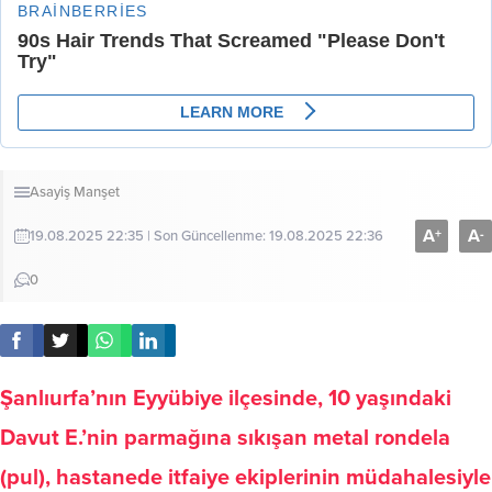
Asayiş
Manşet
A
A
+
-
19.08.2025 22:35 | Son Güncellenme: 19.08.2025 22:36
0
Şanlıurfa’nın Eyyübiye ilçesinde, 10 yaşındaki
Davut E.’nin parmağına sıkışan metal rondela
(pul), hastanede itfaiye ekiplerinin müdahalesiyle