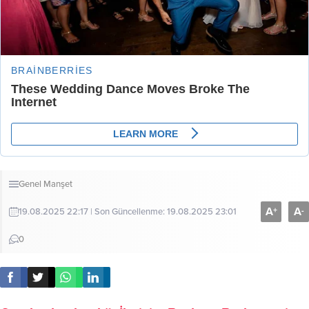
Genel
Manşet
A
A
+
-
19.08.2025 22:17 | Son Güncellenme: 19.08.2025 23:01
0