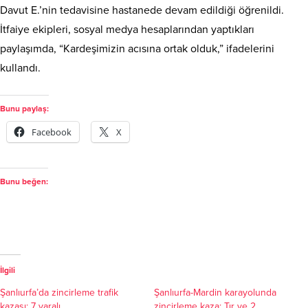
Davut E.’nin tedavisine hastanede devam edildiği öğrenildi.
İtfaiye ekipleri, sosyal medya hesaplarından yaptıkları
paylaşımda, “Kardeşimizin acısına ortak olduk,” ifadelerini
kullandı.
Bunu paylaş:
Facebook
X
Bunu beğen:
İlgili
Şanlıurfa’da zincirleme trafik
Şanlıurfa-Mardin karayolunda
kazası: 7 yaralı
zincirleme kaza: Tır ve 2