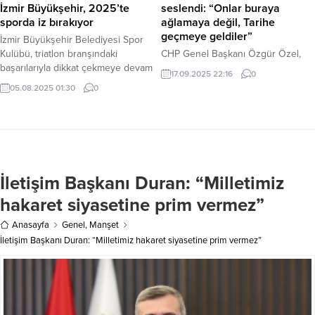
İzmir Büyükşehir, 2025’te
seslendi: “Onlar buraya
sporda iz bırakıyor
ağlamaya değil, Tarihe
geçmeye geldiler”
İzmir Büyükşehir Belediyesi Spor
Kulübü, triatlon branşındaki
CHP Genel Başkanı Özgür Özel,
başarılarıyla dikkat çekmeye devam
tutuklu Adana belediye
17.09.2025 22:16
0
ediyor. Kulüp, performans takımı,
başkanlarına destek için Adana’dan
05.08.2025 01:30
0
gelişim sporcuları ve alt yapı
Silivri’ye yürüyen CHP Gençlik
gruplarıyla birlikte ayrıca modern
Kolları üyelerini cezaevi önünde
pentatlon, koşu, bisiklet ve paletli
karşıladı. Yargıya ve iktidara sert
yüzme gibi farklı alanlarda da
eleştiriler yönelten Özel, “O
performansıyla göz dolduruyor.
mürekkepten ibaret adamlar bu
Hem kürsü başarıları hem de milli
gençlerin alın terine ve annelerin
İletişim Başkanı Duran: “Milletimiz
takım davetleriyle öne çıkan takım
gözyaşlarına yenilecekler” dedi.
gelecek yıllar...
Haber Merkezi – Cumhuriyet Halk
hakaret siyasetine prim vermez”
Partisi (CHP) Lideri Özgür...
Anasayfa
Genel
,
Manşet
İletişim Başkanı Duran: “Milletimiz hakaret siyasetine prim vermez”