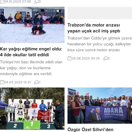
04.10.2025 07:08
0
06:49’da merkez üssü Simav ilçesi
başladı. Törende bir konuşma
olan 4.2 büyüklüğünde bir deprem
yapan Cumhurbaşkanı Şara,
daha meydana geldi. Haber
“Bugün, geçmişimizden aldığımız
Merkezi – Boğaziçi Üniversitesi
güçle, güçlü bir irade ve kararlılıkla,
Trabzon’da motor arızası
Kandilli Rasathanesi ve Deprem
hak ettiğimiz bir geleceğe doğru
yapan uçak acil iniş yaptı
Araştırma Enstitüsü’nün verilerine
yürümeye başladığımız gündür”...
Trabzon’dan Cidde’ye gitmek üzere
göre, depremin merkez üssü Simav
havalanan bir yolcu uçağı, kalkıştan
ilçesine bağlı Karakoca mahallesi
Kar yağışı eğitime engel oldu:
kısa süre sonra motor arızası
olarak...
4 ilde okullar tatil edildi
nedeniyle Trabzon Havalimanı’na
25.08.2025 00:35
0
geri dönerek acil iniş yaptı.
Türkiye’nin bazı illerinde etkili olan
Uçaktaki 169 yolcu ve mürettebatın
kar yağışı, don ve buzlanma
sağlık durumlarının iyi olduğu
nedeniyle eğitime ara verildi.
bildirildi. Haber Merkezi – Ulaştırma
Gümüşhane, Bingöl, Tunceli ve
04.03.2025 13:31
0
ve Altyapı Bakanlığı’ndan yapılan
Bayburt illerinde bugün okullar tatil
açıklamaya göre, Flynas Havayolu
edildiği duyuruldu. Bingöl’de Kar
Şirketi’ne ait Trabzon-Cidde seferini
Tatili ve İdari İzin Bingöl Valiliği,
yapan uçak,...
kent genelinde yoğun kar yağışı ve
olumsuz hava koşullarının etkili
olduğunu açıkladı. Bu nedenle,
şehir merkezi ile...
Özgür Özel Silivri’den