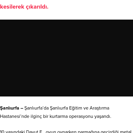
kesilerek çıkarıldı.
Şanlıurfa –
Şanlıurfa’da Şanlıurfa Eğitim ve Araştırma
Hastanesi’nde ilginç bir kurtarma operasyonu yaşandı.
10 yaşındaki Davut E., oyun oynarken parmağına geçirdiği metal