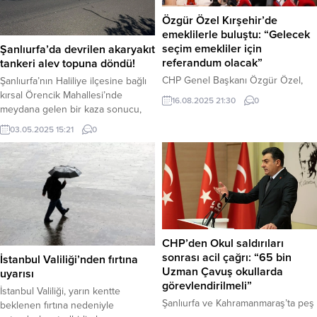
Özgür Özel Kırşehir’de
emeklilerle buluştu: “Gelecek
seçim emekliler için
Şanlıurfa’da devrilen akaryakıt
referandum olacak”
tankeri alev topuna döndü!
CHP Genel Başkanı Özgür Özel,
Şanlıurfa’nın Haliliye ilçesine bağlı
Kırşehir’de ziyaret ettiği emekli
kırsal Örencik Mahallesi’nde
16.08.2025 21:30
0
lokalinde, “Pazarda çöpten meyve
meydana gelen bir kaza sonucu,
topluyoruz, geçinemiyoruz,” diyen
yakıt yüklü bir tanker adeta alev
03.05.2025 15:21
0
emeklilerin feryadını dinledi. Özel,
topuna döndü. Edinilen bilgilere
“Gelecek seçim, emekliler için bir
göre, Halil K. yönetimindeki 63 L
referandumdur. En düşük emekli
1909 plakalı akaryakıt tankeri,
maaşı bir asgari ücret olsun mu
sürücüsünün direksiyon
olmasın mı; millet karar verecek,”
hakimiyetini kaybetmesiyle
diyerek net bir mesaj verdi. Haber
kontrolden çıkarak devrildi. Kaza,
Merkezi – Kırşehir’de dün...
Örencik Mahallesi’nde yaşandı.
Kazada hafif şekilde yaralanan
CHP’den Okul saldırıları
sürücü Halil K.,...
sonrası acil çağrı: “65 bin
İstanbul Valiliği’nden fırtına
Uzman Çavuş okullarda
uyarısı
görevlendirilmeli”
İstanbul Valiliği, yarın kentte
Şanlıurfa ve Kahramanmaraş’ta peş
beklenen fırtına nedeniyle