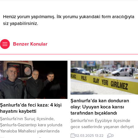
Henüz yorum yapılmamış. İlk yorumu yukarıdaki form aracılığıyla
siz yapabilirsiniz.
Benzer Konular
Şanlıurfa’da kan donduran
Şanlıurfa’da feci kaza: 4 kişi
olay: Uyuyan koca karısı
hayatını kaybetti
tarafından bıçaklandı
Şanlıurfa’nın Suruç ilçesinde,
Şanlıurfa’nın Eyyübiye ilçesinde
Şanlıurfa-Gaziantep kara yolunda
gece saatlerinde yaşanan dehşet
Yanaloba Mahallesi yakınlarında
verici olayda, C.K. isimli bir adam
02.03.2025 13:22
0
meydana gelen trafik kazasında 4