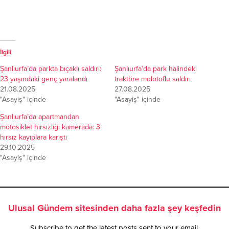
İlgili
Şanlıurfa’da parkta bıçaklı saldırı:
Şanlıurfa’da park halindeki
23 yaşındaki genç yaralandı
traktöre molotoflu saldırı
21.08.2025
27.08.2025
"Asayiş" içinde
"Asayiş" içinde
Şanlıurfa’da apartmandan
motosiklet hırsızlığı kamerada: 3
hırsız kayıplara karıştı
29.10.2025
"Asayiş" içinde
Ulusal Gündem sitesinden daha fazla şey keşfedin
Subscribe to get the latest posts sent to your email.