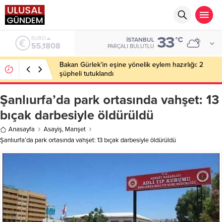
33
EURO
°C
İSTANBUL
55,1808
PARÇALI BULUTLU
Bakan Gürlek’in eşine yönelik eylem hazırlığı: 2
şüpheli tutuklandı
Şanlıurfa’da park ortasında vahşet: 13
bıçak darbesiyle öldürüldü
Anasayfa
Asayiş
,
Manşet
Şanlıurfa’da park ortasında vahşet: 13 bıçak darbesiyle öldürüldü