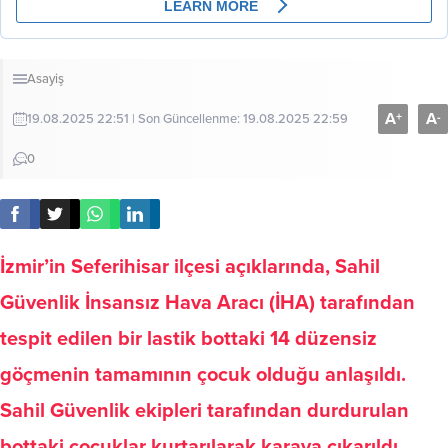
Asayiş
A
A
+
-
19.08.2025 22:51 | Son Güncellenme: 19.08.2025 22:59
0
İzmir’in Seferihisar ilçesi açıklarında, Sahil
Güvenlik İnsansız Hava Aracı (İHA) tarafından
tespit edilen bir lastik bottaki 14 düzensiz
göçmenin tamamının çocuk olduğu anlaşıldı.
Sahil Güvenlik ekipleri tarafından durdurulan
bottaki çocuklar kurtarılarak karaya çıkarıldı.