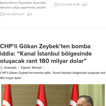
Büyükşehir Belediye Başkanı (İBB)
Şanlıurfa’nın Eyyübiye ilçesinde,
23.03.2025 13:08
0
ve Türkiye Belediyeler Birliği
ailesine salça yapımında yardım
Başkanı Ekrem İmamoğlu’nun mali
eden 16 yaşındaki bir kız çocuğu,
21.09.2025 12:27
0
suçlardan tutuklanmasına karar
elini salça makinesinin
verildi. Bu gelişmeyi kamuoyuna
merdanesine kaptırdı. Genç kızın
duyuran İmamoğlu’nun avukatı,
eli, itfaiye ekiplerinin hassas
terör suçundan yapılan tutuklama
operasyonuyla makineden
talebinin ise mahkeme tarafından
çıkarılabildi. Haber Merkezi – Olay,
reddedildiğini açıkladı. Edinilen
dün öğle saatlerinde Eyyübiye
CHP’li Gökan Zeybek’ten bomba
bilgilere göre, İBB Başkanı Ekrem
ilçesine bağlı Asya Mahallesi’nde
İmamoğlu hakkında yürütülen
bir evde meydana geldi. Edinilen
iddia: “Kanal İstanbul bölgesinde
soruşturma kapsamında mali
bilgiye göre, 16 yaşındaki Ayşenur
suçlar...
oluşacak rant 180 milyar dolar”
K.,...
Anasayfa
Siyaset
,
Manşet
CHP’li Gökan Zeybek’ten bomba iddia: “Kanal İstanbul bölgesinde oluşacak rant
180 milyar dolar”