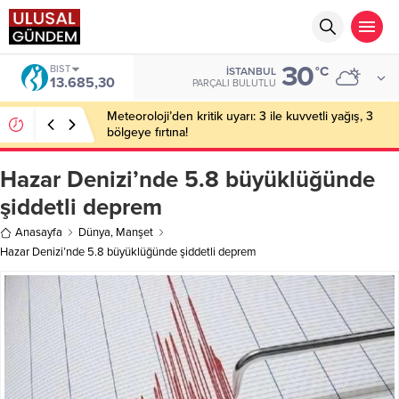
30
DOLAR
°C
İSTANBUL
47,5953
PARÇALI BULUTLU
Bakan Gürlek’in eşine yönelik eylem hazırlığı: 2
şüpheli tutuklandı
Hazar Denizi’nde 5.8 büyüklüğünde
şiddetli deprem
Anasayfa
Dünya
,
Manşet
Hazar Denizi’nde 5.8 büyüklüğünde şiddetli deprem