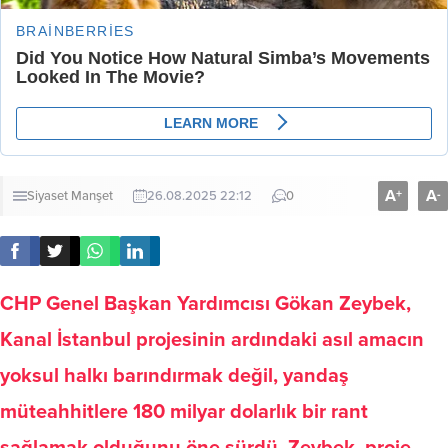
A
A
+
-
Siyaset
Manşet
26.08.2025 22:12
0
CHP Genel Başkan Yardımcısı Gökan Zeybek,
Kanal İstanbul projesinin ardındaki asıl amacın
yoksul halkı barındırmak değil, yandaş
müteahhitlere 180 milyar dolarlık bir rant
sağlamak olduğunu öne sürdü. Zeybek, proje