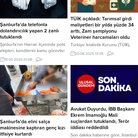
bilgiye göre, konuttan alevlerin
yükseldiğini gören vatandaşlar,
durumu 112 Acil Çağrı Merkezi’ne
TÜİK açıkladı: Tarımsal girdi
bildirdi. İhbar üzerine olay...
Şanlıurfa’da telefonla
maliyetleri bir yılda yüzde 34
dolandırıcılık yapan 2 zanlı
arttı, Zam şampiyonu
tutuklandı
Veteriner harcamaları oldu
Şanlıurfa’nın Harran ilçesinde polis
Türkiye İstatistik Kurumu (TÜİK),
ekipleri, kendilerini kamu görevlisi
Haziran 2025 dönemi Tarım-Girdi
20.08.2025 13:05
0
olarak tanıtarak telefonla
Fiyat Endeksi’ni (Tarım-GFE)
15.03.2025 01:08
0
dolandırıcılık yapan bir şebekeye
yayımladı. Buna göre, çiftçinin
yönelik operasyon düzenledi.
üretim maliyetleri bir önceki yılın
Operasyonda gözaltına alınan 4
aynı ayına göre yüzde 33,88 arttı.
şüpheliden 2’si tutuklanırken,
Yıllık bazda en yüksek artış yüzde
şebekenin 10 farklı ilde 14 kişiyi
61,77 ile veteriner harcamalarında
toplam 10 milyon lira dolandırdığı
yaşanırken, aylık artışın zirvesinde
ortaya çıktı. Şanlıurfa İl Emniyet
ise yüzde 6,05 ile gübre yer aldı.
Müdürlüğü Asayiş Şube Müdürlüğü
Haber Merkezi –...
Avukat Duyurdu, İBB Başkanı
ekipleri, Harran Cumhuriyet
Ekrem İmamoğlu Mali
Başsavcılığı koordinesinde...
suçlardan tutuklandı, Terör
Şanlıurfa’da elini salça
iddiası reddedildi
makinesine kaptıran genç kızı
itfaiye kurtardı
Son dakika haberine göre, İstanbul