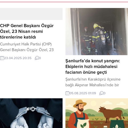
CHP Genel Başkanı Özgür
Özel, 23 Nisan resmi
törenlerine katıldı
Cumhuriyet Halk Partisi (CHP)
Genel Başkanı Özgür Özel, 23
Nisan Ulusal Egemenlik ve Çocuk
23.04.2025 20:35
0
Şanlıurfa’da konut yangını:
Bayramı ile Türkiye Büyük Millet
Ekiplerin hızlı müdahalesi
Meclisi’nin açılışının 105. yıl
facianın önüne geçti
dönümü dolayısıyla düzenlenen
resmi törenlere katılım sağladı. CHP
Şanlıurfa’nın Karaköprü ilçesine
lideri Özgür Özel, sabah
bağlı Akpınar Mahallesi’nde bir
saatlerinde Ulu Önder Mustafa
konutta çıkan yangın, itfaiye
05.08.2025 01:09
0
Kemal Atatürk’ün ebedi
ekiplerinin zamanında müdahalesi
istirahatgahı Anıtkabir’de
sayesinde çevreye yayılmadan
düzenlenen resmi törende yer aldı.
söndürüldü. Haber Merkezi – Olay,
Devlet...
gece saatlerinde Karaköprü ilçesi
Akpınar Mahallesi’nde bulunan bir
meskende meydana geldi. Edinilen