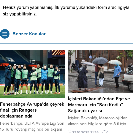
Henüz yorum yapılmamış. İlk yorumu yukarıdaki form aracılığıyla
siz yapabilirsiniz.
Benzer Konular
İçişleri Bakanlığı’ndan Ege ve
Fenerbahçe Avrupa’da çeyrek
Marmara için “Sarı Kodlu”
final için Rangers
Sağanak uyarısı
deplasmanında
İçişleri Bakanlığı, Meteoroloji’den
Fenerbahçe, UEFA Avrupa Ligi Son
alınan son bilgilere göre 8 il için
16 Turu rövanş maçında bu akşam
“sarı” kodlu kuvvetli sağanak yağış
23.10.2025 21:36
0