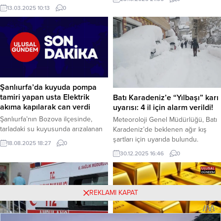
İskoçya’nın Rangers takımına
uyarısında bulundu. Manisa, Aydın,
13.03.2025 10:13
0
konuk oluyor. İlk maçı evinde 3-1
Edirne, Kırklareli, Tekirdağ, Balıkesir,
kaybeden sarı-lacivertliler, çeyrek
İzmir ve Çanakkale’de beklenen
final bileti için İskoçya’da mücadele
yağışlara karşı ani sel, su baskını ve
edecek. Rangers ile Fenerbahçe
yıldırım riskine dikkat çekildi. Haber
arasındaki kritik rövanş
Merkezi – İçişleri Bakanlığı, sosyal
karşılaşması, 13 Mart Perşembe
medya hesabı üzerinden yaptığı
günü saat 23.00’te başlayacak ve
açıklamayla Ege...
TRT 1 ekranlarından canlı olarak
Şanlıurfa’da kuyuda pompa
yayınlanacak....
tamiri yapan usta Elektrik
Batı Karadeniz’e “Yılbaşı” karı
akıma kapılarak can verdi
uyarısı: 4 il için alarm verildi!
Şanlıurfa’nın Bozova ilçesinde,
Meteoroloji Genel Müdürlüğü, Batı
tarladaki su kuyusunda arızalanan
Karadeniz’de beklenen ağır kış
pompayı onarmaya çalışan 26
şartları için uyarıda bulundu.
18.08.2025 18:27
0
yaşındaki elektrik ustası Mehmet
Düzce, Zonguldak, Bartın ve
30.12.2025 16:46
0
Çiçek, elektrik akımına kapılarak
Kastamonu’da yılbaşı günü (31
hayatını kaybetti. Haber Merkezi –
Aralık) kuvvetli kar yağışı
Olay, bugün öğle saatlerinde
beklenirken, çığ ve heyelan riskine
Bozova ilçesine bağlı kırsal
karşı dikkatli olunması istendi.
REKLAMI KAPAT
Kesmetaş Mahallesi’nde meydana
Ankara – Meteoroloji Genel
geldi. Edinilen bilgiye göre, elektrik
Müdürlüğü, 30 Aralık 2025
ustası olan Mehmet Çiçek (26),
tarihinde saat 14.30’da yayınladığı