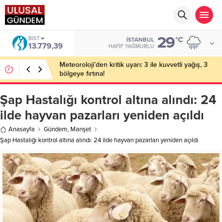
29
DOLAR
°C
İSTANBUL
47,7111
HAFIF YAĞMURLU
Bakan Gürlek’in eşine yönelik eylem hazırlığı: 2
şüpheli tutuklandı
Şap Hastalığı kontrol altına alındı: 24
ilde hayvan pazarları yeniden açıldı
Anasayfa
Gündem
,
Manşet
Şap Hastalığı kontrol altına alındı: 24 ilde hayvan pazarları yeniden açıldı