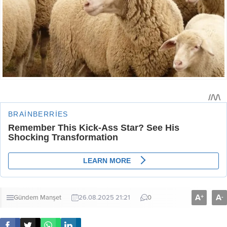
A
A
+
-
Gündem
Manşet
26.08.2025 21:21
0