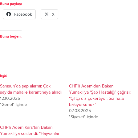
Bunu paylaş:
Facebook
X
Bunu beğen:
İlgili
Samsun’da şap alarmı: Çok
CHP’li Adem’den Bakan
sayıda mahalle karantinaya alındı
Yumaklı’ya ‘Şap Hastalığı’ çağrısı:
12.10.2025
“Çiftçi diz çökertiyor, Siz hâlâ
"Genel" içinde
bakıyorsunuz”
07.08.2025
"Siyaset" içinde
CHP’li Adem Kars’tan Bakan
Yumaklı’ya seslendi: “Hayvanlar