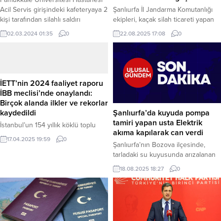
Acil Servis girişindeki kafeteryaya 2
Şanlıurfa İl Jandarma Komutanlığı
kişi tarafından silahlı saldırı
ekipleri, kaçak silah ticareti yapan
düzenlendi. Saldırıda ilk
şüphelilere yönelik Siverek, Hilvan,
02.03.2024 01:35
0
22.08.2025 17:08
0
belirlemelere göre 7 kişi yaralandı,
Suruç ve Ceylanpınar ilçelerinde eş
2 kişinin durumu ağır. Saldırı, saat
zamanlı operasyon düzenledi.
16.45 sıralarında Pamukkale
Operasyonlarda çok sayıda silah ve
Üniversitesi Hastanesi Acil Servis
mühimmat ele geçirilirken, 7
girişindeki açık kafeteryada
şüpheli gözaltına alındı. Şanlıurfa –
İETT’nin 2024 faaliyet raporu
gerçekleşti. 2 kişi tarafından açılan
Şanlıurfa İl Jandarma
İBB meclisi’nde onaylandı:
ateş sonucu kafeteryada bulunan 7
Komutanlığı’na bağlı ekipler, yasa
Birçok alanda ilkler ve rekorlar
kişi yaralandı. Saldırganlar olay...
dışı yollarla silah ve mühimmat
kaydedildi
Şanlıurfa’da kuyuda pompa
ticareti yaptığı belirlenen...
tamiri yapan usta Elektrik
İstanbul’un 154 yıllık köklü toplu
akıma kapılarak can verdi
ulaşım kurumu İETT’nin 2024 yılı
17.04.2025 19:59
0
Faaliyet Raporu, İstanbul
Şanlıurfa’nın Bozova ilçesinde,
Büyükşehir Belediye Meclisi’nde
tarladaki su kuyusunda arızalanan
onaylandı. Raporda, İETT’nin sefer
pompayı onarmaya çalışan 26
18.08.2025 18:27
0
sayısından yolcu taşıma
yaşındaki elektrik ustası Mehmet
kapasitesine, kadın istihdamından
Çiçek, elektrik akımına kapılarak
teknolojik yeniliklere kadar birçok
hayatını kaybetti. Haber Merkezi –
alanda önemli başarılara imza attığı
Olay, bugün öğle saatlerinde
belirtildi. Filoda %23 Artış, Günlük
Bozova ilçesine bağlı kırsal