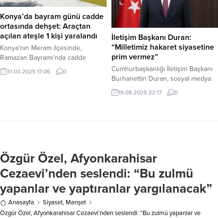
resmi sosyal medya hesabından
Göksun İlçe Emniyet Müdürlüğü
yapılan açıklamada, taraftarların
Konya’da bayram günü cadde
ekipleri, uyuşturucu madde imal ve
herhangi bir mağduriyet
ortasında dehşet: Araçtan
ticaretine yönelik müşterek bir
yaşamaması için bilet alımlarında
açılan ateşle 1 kişi yaralandı
İletişim Başkanı Duran:
çalışma gerçekleştirdi....
nakit ödeme yapılması gerektiği
“Milletimiz hakaret siyasetine
Konya’nın Meram ilçesinde,
vurgulandı....
prim vermez”
Ramazan Bayramı’nda cadde
ortasında yaşanan silahlı saldırıda,
Cumhurbaşkanlığı İletişim Başkanı
31.03.2025 17:06
0
seyir halindeki otomobilinde
Burhanettin Duran, sosyal medya
bulunan bir kişi ensesinden
hesabından yaptığı açıklamayla,
19.08.2025 22:17
0
vurularak yaralandı. Olay, dün
Cumhuriyet Halk Partisi (CHP)
(Bayram günü) Meram ilçesine bağlı
Genel Başkanı Özgür Özel’in
Uzunharmanlar Mahallesi
üslubunu eleştirdi. Haber Merkezi
Abdürreşit Caddesi’nde meydana
– İletişim Başkanı Duran,
geldi. Edinilen bilgilere göre, 42
açıklamasında şu ifadelere yer
AYK 705 plakalı otomobilde
verdi: “Siyasette fikrin, projenin ve
bulunan kimliği belirsiz bir erkek
Özgür Özel, Afyonkarahisar
çözüm önerilerinin bittiği yer, her
şahıs, aynı araçtaki bir kadınla...
zaman öfkenin, hakaretin ve
Cezaevi’nden seslendi: “Bu zulmü
hadsizliğin başladığı nokta
yapanlar ve yaptıranlar yargılanacak”
olmuştur. Bu şekilde hareket...
Anasayfa
Siyaset
,
Manşet
Özgür Özel, Afyonkarahisar Cezaevi’nden seslendi: “Bu zulmü yapanlar ve