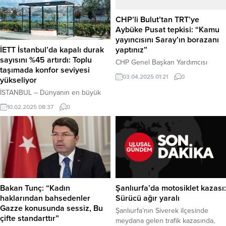
CHP’li Bulut’tan TRT’ye
Aybüke Pusat tepkisi: “Kamu
yayıncısını Saray’ın borazanı
İETT İstanbul’da kapalı durak
yaptınız”
sayısını %45 artırdı: Toplu
CHP Genel Başkan Yardımcısı
taşımada konfor seviyesi
Burhanettin Bulut, oyuncu Aybüke
03.04.2025 01:21
0
yükseliyor
Pusat’ın boykot çağrısı yaptığı
İSTANBUL – Dünyanın en büyük
gerekçesiyle TRT’nin “Teşkilat”
ikinci toplu taşıma kurumu olan
dizisinden çıkarılmasına sert tepki
10.02.2025 08:37
0
İstanbul Elektrik Tramvay ve Tünel
gösterdi. Bulut, “TRT, 86 milyonun
İşletmeleri (İETT), İstanbulluların
vergileriyle yayın yapan bir kamu
toplu taşıma deneyimini iyileştirmek
kurumu, babanızın çiftliği değil.
adına önemli bir adım attı. Kent
Sizin gibi düşünmeyene nefes
genelindeki kapalı durak sayısını
almak bile yasak olsun
%45 oranında artıran İETT,
istiyorsunuz. Kamu yayıncısı TRT’yi,
yolcuların duraklarda hava
Saray’ın borazanına çevirdiniz”
koşullarından daha az etkilenmesini
ifadelerini kullandı....
Bakan Tunç: “Kadın
Şanlıurfa’da motosiklet kazası:
hedefliyor. İstanbul Büyükşehir
haklarından bahsedenler
Sürücü ağır yaralı
Belediyesi (İBB) iştiraki olan...
Gazze konusunda sessiz, Bu
Şanlıurfa’nın Siverek ilçesinde
çifte standarttır”
meydana gelen trafik kazasında,