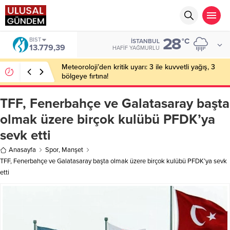
28
BIST
°C
İSTANBUL
13.779,39
HAFIF YAĞMURLU
Meteoroloji’den kritik uyarı: 3 ile kuvvetli yağış, 3
bölgeye fırtına!
TFF, Fenerbahçe ve Galatasaray başta
olmak üzere birçok kulübü PFDK’ya
sevk etti
Anasayfa
Spor
,
Manşet
TFF, Fenerbahçe ve Galatasaray başta olmak üzere birçok kulübü PFDK’ya sevk
etti