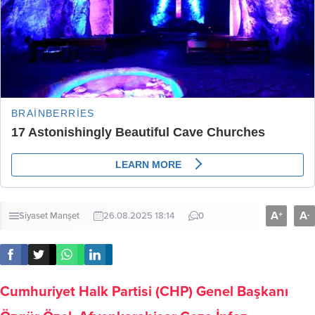
A
A
+
-
Siyaset
Manşet
26.08.2025 18:14
0
Cumhuriyet Halk Partisi (CHP) Genel Başkanı