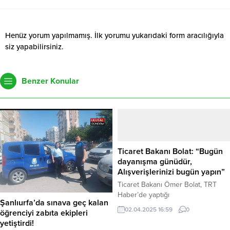
Henüz yorum yapılmamış. İlk yorumu yukarıdaki form aracılığıyla
siz yapabilirsiniz.
Benzer Konular
Ticaret Bakanı Bolat: “Bugün
dayanışma günüdür,
Alışverişlerinizi bugün yapın”
Ticaret Bakanı Ömer Bolat, TRT
Haber’de yaptığı
Şanlıurfa’da sınava geç kalan
değerlendirmelerde, ülkenin
02.04.2025 16:59
0
öğrenciyi zabıta ekipleri
ekonomisine zarar vermeye çalışan
yetiştirdi!
bir anlayışa karşı mücadele