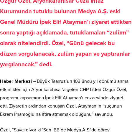
Özgür Özel, Afyonkarahisar Ceza İnfaz
Kurumunda tutuklu bulunan Medya A.Ş. eski
Genel Müdürü İpek Elif Atayman’ı ziyaret ettikten
sonra yaptığı açıklamada, tutuklamaları “zulüm”
olarak nitelendirdi. Özel, “Günü gelecek bu
düzen sorgulanacak, zulüm yapan ve yaptıranlar
yargılanacak,” dedi.
Haber Merkezi –
Büyük Taarruz’un 103’üncü yıl dönümü anma
etkinlikleri için Afyonkarahisar’a gelen CHP Lideri Özgür Özel,
programı kapsamında İpek Elif Atayman’ı cezaevinde ziyaret
etti. Ziyaretin ardından konuşan Özel, Atayman’ın “suçunun
Ekrem İmamoğlu’na iftira atmamak olduğunu” savundu.
Özel, “Savcı diyor ki ‘Sen İBB’de Medya A.Ş.’de görev