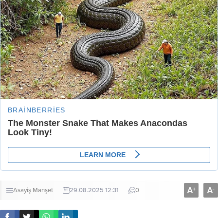
A
A
+
-
Asayiş
Manşet
29.08.2025 12:31
0