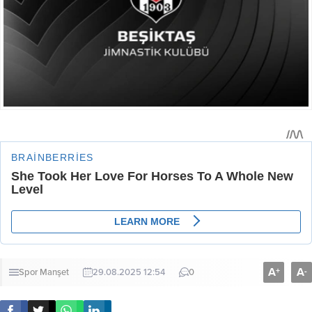
A
A
+
-
Spor
Manşet
29.08.2025 12:54
0