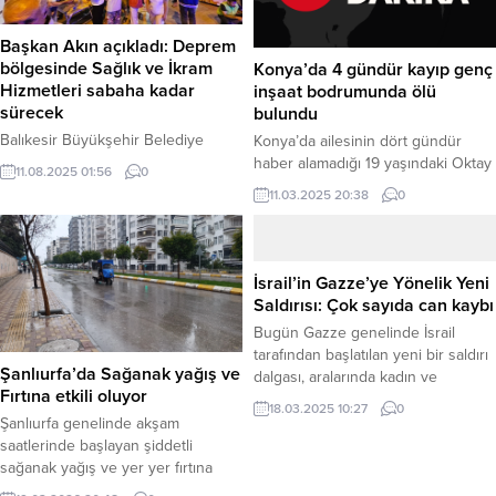
Başkan Akın açıkladı: Deprem
bölgesinde Sağlık ve İkram
Konya’da 4 gündür kayıp genç
Hizmetleri sabaha kadar
inşaat bodrumunda ölü
sürecek
bulundu
Balıkesir Büyükşehir Belediye
Konya’da ailesinin dört gündür
Başkanı Ahmet Akın, dün akşam
haber alamadığı 19 yaşındaki Oktay
11.08.2025 01:56
0
meydana gelen 6.1 büyüklüğündeki
Doğan, evinin bulunduğu sokaktaki
11.03.2025 20:38
0
depremin ardından, Sındırgı
bir inşaatın bodrum katında ölü
ilçesindeki yardım çalışmalarının
olarak bulundu. Acı olay, merkez
gece boyu aralıksız devam ettiğini
Karatay ilçesi Çimenlik Mahallesi
duyurdu. Başkan Akın, belediyeye
Kışla Sokak’ta meydana geldi.
İsrail’in Gazze’ye Yönelik Yeni
ait üç kafenin de sabaha kadar
Edinilen bilgilere göre, ailesi
Saldırısı: Çok sayıda can kaybı
vatandaşların hizmetinde olacağını
tarafından günlerdir aranan Oktay
Bugün Gazze genelinde İsrail
belirtti. Haber Merkezi – Dün
Doğan’ı, bir aile yakını saat 13.30
tarafından başlatılan yeni bir saldırı
akşam yaşanan ve Sındırgı
sıralarında inşaatın bodrum katında
Şanlıurfa’da Sağanak yağış ve
dalgası, aralarında kadın ve
ilçesinde büyük hasara yol açan...
hareketsiz...
Fırtına etkili oluyor
çocukların da bulunduğu 322 ‘den
18.03.2025 10:27
0
fazla Filistinlinin hayatını
Şanlıurfa genelinde akşam
kaybetmesine neden oldu.
saatlerinde başlayan şiddetli
Başbakan Benjamin Netanyahu,
sağanak yağış ve yer yer fırtına
ateşkesin uzatılmasına yönelik
şeklinde esen rüzgar, hayatı durma