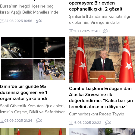
operasyon: Bir evden
Bursa’nın İnegöl ilçesine bağlı
cephanelik çıktı, 2 gözaltı
kırsal Aşağı Ballık Mahallesi’nde
Şanlıurfa İl Jandarma Komutanlığı
meydana gelen traktör kazasında,
24.08.2025 10:56
0
ekiplerinin, Viranşehir’de bir
ağır yaralanan 53 yaşındaki sürücü
adrese düzenlediği operasyonda
Kenan A., hastanede tedavi altına
11.09.2025 21:40
0
adeta bir cephanelik ele geçirildi.
alındı. Bursa – Kaza, sürücünün
Operasyonda 17 el bombası, 44
direksiyon hakimiyetini kaybetmesi
adet uzun ve kısa namlulu silah ile
sonucu yaşandı. Kenan A.
yaklaşık 24 bin mermi bulundu,
idaresindeki traktör, kontrolden
olayla ilgili 2 şüpheli gözaltına
çıkarak devrildi. Çevredekilerin
alındı. Şanlıurfa, 11 Eylül 2025 –
ihbarı üzerine olay yerine hızla
Şanlıurfa İl Jandarma Komutanlığı
jandarma ve sağlık ekipleri sevk...
ekipleri, yürüttükleri istihbari...
İzmir’de bir günde 95
Cumhurbaşkanı Erdoğan’dan
düzensiz göçmen ve 1
Alaska Zirvesi’ne ilk
organizatör yakalandı
değerlendirme: “Kalıcı barışın
Sahil Güvenlik Komutanlığı ekipleri,
temelini atmasını diliyoruz”
İzmir’in Çeşme, Dikili ve Seferihisar
Cumhurbaşkanı Recep Tayyip
ilçelerinde 4 Eylül’de düzenlediği
Erdoğan, ABD Başkanı Donald
05.09.2025 21:24
0
16.08.2025 22:22
0
dört ayrı operasyonda, yasa dışı
Trump ile Rusya Devlet Başkanı
yollarla yurt dışına çıkmaya çalışan
Vladimir Putin arasında Alaska’da