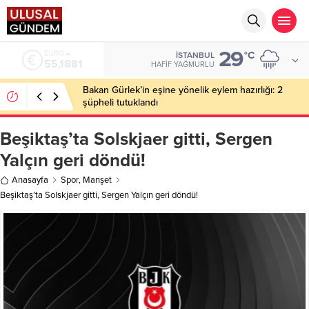
29
EURO
°C
İSTANBUL
55,1881
HAFIF YAĞMURLU
Bakan Gürlek’in eşine yönelik eylem hazırlığı: 2
şüpheli tutuklandı
Beşiktaş’ta Solskjaer gitti, Sergen
Yalçın geri döndü!
Anasayfa
Spor
,
Manşet
Beşiktaş’ta Solskjaer gitti, Sergen Yalçın geri döndü!