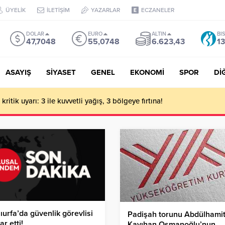
ÜYELİK
İLETİŞİM
YAZARLAR
ECZANELER
DOLAR
EURO
ALTIN
BI
47,7048
55,0748
6.623,43
13
ASAYIŞ
SİYASET
GENEL
EKONOMİ
SPOR
Dİ
ritik uyarı: 3 ile kuvvetli yağış, 3 bölgeye fırtına!
ıurfa’da güvenlik görevlisi
Padişah torunu Abdülhami
ar etti!
Kayıhan Osmanoğlu’nun