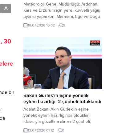
Meteoroloji Genel Müdürlüğü; Ardahan,
A
-
Kars ve Erzurum için yerel kuvvetli yağış
uyarısı yaparken; Marmara, Ege ve Doğu
Anadolu’nun belirli kesimlerinde ise
18.07.2026 10:02
0
saatte 60 kilometre hıza ulaşabilecek
kuvvetli rüzgarlara karşı vatandaşları
, 30
tedbirli olmaya çağırdı. Haber Merkezi –
Çevre, Şehircilik ve İklim Değişikliği
Bakanlığı Meteoroloji Genel Müdürlüğü,
ülke genelini kapsayan son hava...
elere
nde bir
Bakan Gürlek’in eşine yönelik
eylem hazırlığı: 2 şüpheli tutuklandı
n
Adalet Bakanı Akın Gürlek’in eşine
yönelik eylem hazırlığında oldukları
ade
iddiasıyla gözaltına alınan 2 şüpheli,
çıkarıldıkları mahkemece tutuklanarak
13.07.2026 01:12
0
cezaevine gönderildi. Haber Merkezi –