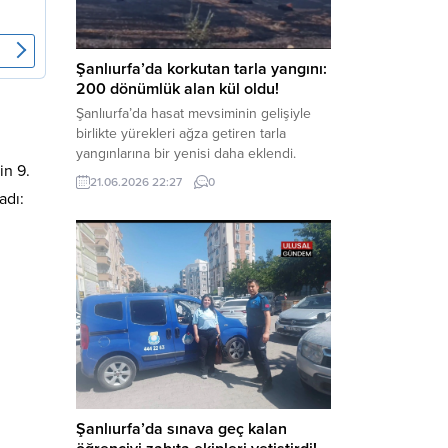
kapsamında derinleştirildiği bildirildi.
Haber Merkezi – Soruşturmanın
odağında, özellikle 6 Şubat...
Şanlıurfa’da korkutan tarla yangını:
200 dönümlük alan kül oldu!
Şanlıurfa’da hasat mevsiminin gelişiyle
birlikte yürekleri ağza getiren tarla
yangınlarına bir yenisi daha eklendi.
in 9.
Hilvan ilçesinde çıkan yangında, 50
21.06.2026 22:27
0
dönümü biçilmemiş buğday olmak üzere
adı:
toplam 200 dönümlük arazi alevlere
teslim olarak küle döndü. Haber Merkezi
– Yangın, Şanlıurfa’nın Hilvan ilçesine
bağlı Agilmuz köyünde meydana geldi.
Edinilen bilgilere göre, henüz
belirlenemeyen...
Şanlıurfa’da sınava geç kalan