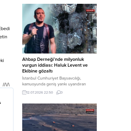
Bakırköy Cumhuriyet Başsavcılığı
tarafından yürütülen geniş kapsamlı
soruşturma çerçevesinde gözaltına
alınan şüphelilerin emniyetteki işlemleri
tamamlandı. Güvenlik birimlerindeki
Ebedi
sorgularının ardından yoğun güvenlik
etin
önlemleri altında adliyeye sevk edilen
U.Y. ve...
Ahbap Derneği’nde milyonluk
eki
vurgun iddiası: Haluk Levent ve
Ekibine gözaltı
İstanbul Cumhuriyet Başsavcılığı,
kamuoyunda geniş yankı uyandıran
Ahbap Derneği’ne yönelik kapsamlı bir
12.07.2026 22:50
0
soruşturma başlattığını ve Dernek
Başkanı Haluk Levent dâhil bazı
şüphelilerin gözaltına alındığını açıkladı.
Yürütülen tahkikatın “Dernekler
Kanunu’na muhalefet”, “suçtan
kaynaklanan mal varlığı değerlerini
aklama” ve “örgüt” suçlamaları