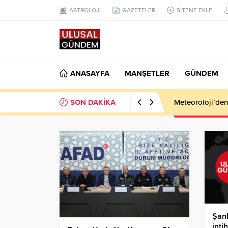
ASTROLOJİ
GAZETELER
SİTENE EKLE
ANASAYFA
MANŞETLER
GÜNDEM
SON DAKİKA
Meteoroloji’den k
Şanl
intih