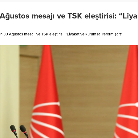
ğustos mesajı ve TSK eleştirisi: “Liya
n 30 Ağustos mesajı ve TSK eleştirisi: “Liyakat ve kurumsal reform şart”