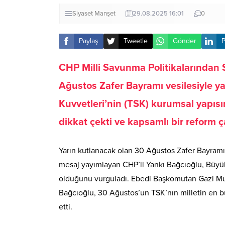
Siyaset
Manşet
29.08.2025 16:01
0
Paylaş
Tweetle
Gönder
P
CHP Milli Savunma Politikalarından
Ağustos Zafer Bayramı vesilesiyle ya
Kuvvetleri’nin (TSK) kurumsal yapısı
dikkat çekti ve kapsamlı bir reform 
Yarın kutlanacak olan 30 Ağustos Zafer Bayramı
mesaj yayımlayan CHP’li Yankı Bağcıoğlu, Büyük 
olduğunu vurguladı. Ebedi Başkomutan Gazi Mus
Bağcıoğlu, 30 Ağustos’un TSK’nın milletin en b
etti.