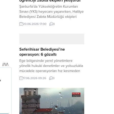
öğrenciyi zabıta ekipleri yetiştirdi!
Şanlıurfa’da Yükseköğretim Kurumları
Sınavı (YKS) heyecanı yaşanırken, Haliliye
Belediyesi Zabıta Müdürlüğü ekipleri
geleceğini belirleyecek sınava geç kalma
20.06.2026 17:00
0
tehlikesiyle karşı karşıya kalan bir
öğrencinin yardımına Hızır gibi yetişti.
Haber Merkezi – Geleceklerini
şekillendirmek için YKS salonlarının
yolunu tutan binlerce aday arasında,
Seferihisar Belediyesi’ne
sınav yerine zamanında ulaşamayan bir
operasyon: 6 gözaltı
öğrenci büyük bir panik yaşadı....
Ege bölgesinde yerel yönetimlere
yönelik hukuki denetimler ve yolsuzlukla
mücadele operasyonları hız kesmeden
devam ediyor. İzmir’in turistik ilçelerinden
17.06.2026 09:26
0
Seferihisar Belediyesi, sabah saatlerinde
düzenlenen şok bir rüşvet
operasyonuyla sarsıldı. Haber Merkezi –
İzmir Cumhuriyet Başsavcılığı
koordinesinde yürütülen geniş kapsamlı
yolsuzluk ve mali suçlar soruşturması
kapsamında düğmeye basıldı. Edinilen ilk