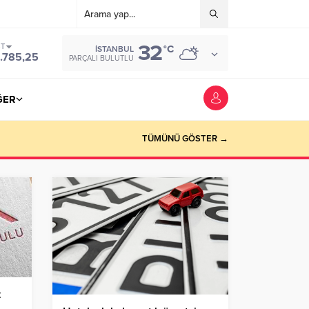
32
ST
°C
İSTANBUL
.785,25
PARÇALI BULUTLU
ĞER
TÜMÜNÜ GÖSTER →
t