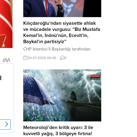
Kılıçdaroğlu’ndan siyasette ahlak
ve mücadele vurgusu: “Biz Mustafa
Kemal’in, İnönü’nün, Ecevit’in,
Baykal’ın partisiyiz”
CHP İstanbul İl Başkanlığı tarafından
düzenlenen Üye Katılım Töreni’nde
26.07.2026 00:46
0
konuşan Kemal Kılıçdaroğlu; partinin
tarihsel misyonundan siyasette ahlaka,
beşli çetelerle mücadeleden Aile
Destekleri Sigortası’na kadar birçok kritik
konuda sert ve net mesajlar verdi. Haber
Merkezi – CHP Genel Başkanı Kemal
Kılıçdaroğlu, Rauf Denktaş Kültür
Merkezi’nde gerçekleştirilen ve yeni
üyelere rozetlerinin takıldığı...
Meteoroloji’den kritik uyarı: 3 ile
kuvvetli yağış, 3 bölgeye fırtına!