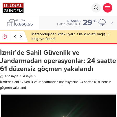
29
ALTIN
°C
İSTANBUL
6.660,55
HAFIF YAĞMURLU
Meteoroloji’den kritik uyarı: 3 ile kuvvetli yağış, 3
bölgeye fırtına!
İzmir’de Sahil Güvenlik ve
Jandarmadan operasyonlar: 24 saatte
61 düzensiz göçmen yakalandı
Anasayfa
Asayiş
İzmir’de Sahil Güvenlik ve Jandarmadan operasyonlar: 24 saatte 61 düzensiz
göçmen yakalandı