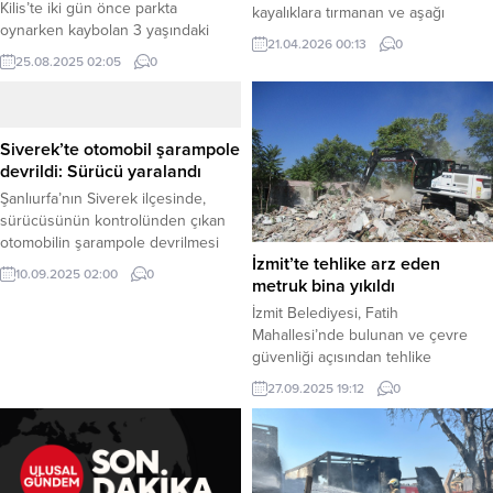
Kilis’te iki gün önce parkta
kayalıklara tırmanan ve aşağı
oynarken kaybolan 3 yaşındaki
inemeyerek mahsur kalan 7 ve 8
21.04.2026 00:13
0
Suriye uyruklu Aric Aljarouk’un
yaşlarındaki iki kardeş, Şanlıurfa
25.08.2025 02:05
0
cansız bedeni, ailesinin daha önce
Büyükşehir Belediyesi İtfaiye
yaşadığı evin bahçesindeki bir
ekiplerinin nefes kesen
kuyuda bulundu. Olayla ilgili
operasyonuyla kurtarıldı. Haber
soruşturmanın titizlikle yürütüldüğü
Merkezi – Birecik ilçesine bağlı
Siverek’te otomobil şarampole
bildirildi. Kilis – Olay, 22 Ağustos’ta
Saha Mahallesi Keleynak yolu
devrildi: Sürücü yaralandı
Ketenciler Mahallesi’nde meydana
üzerindeki kayalık bölgede oyun
Şanlıurfa’nın Siverek ilçesinde,
gelmişti. Parkta oynadığı sırada
oynayan iki çocuk, tırmandıkları
sürücüsünün kontrolünden çıkan
gözden kaybolan küçük Aric için
sarp alanda mahsur kaldı.
otomobilin şarampole devrilmesi
ailesinin ihbarı üzerine...
Çocukların mahsur...
İzmit’te tehlike arz eden
sonucu bir kişi yaralandı. Haber
10.09.2025 02:00
0
metruk bina yıkıldı
Merkezi – Kaza, Siverek-Çermik
kara yolunun 2’nci kilometresinde
İzmit Belediyesi, Fatih
meydana geldi. Alınan bilgiye göre,
Mahallesi’nde bulunan ve çevre
Melik Ö. (21) yönetimindeki 35 AD
güvenliği açısından tehlike
2406 plakalı otomobil,
oluşturan metruk bir binanın
27.09.2025 19:12
0
sürücüsünün direksiyon
yıkımını gerçekleştirdi. Belediye,
hakimiyetini kaybetmesiyle yoldan
kent genelindeki benzer yapılarla
çıkarak şarampole devrildi. Kazayı
ilgili çalışmaların devam ettiğini
gören diğer sürücülerin ihbarı
bildirdi. Haber Merkezi – İzmit
üzerine...
Belediyesi Yapı Kontrol Müdürlüğü