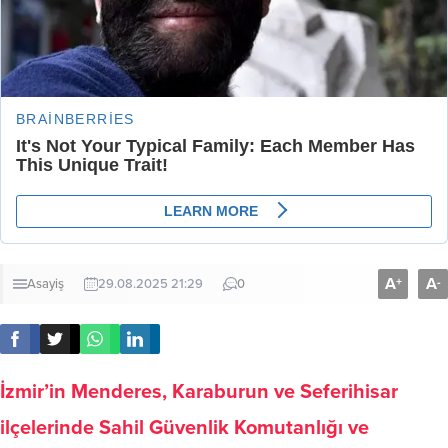
A
A
+
-
Asayiş
29.08.2025 21:29
0
İzmir’in Menderes, Karaburun ve Seferihisar
ilçelerinde Sahil Güvenlik Komutanlığı ve