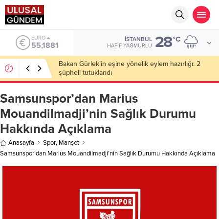
28
ALTIN
°C
İSTANBUL
6.660,55
HAFIF YAĞMURLU
Ahbap Derneği’nde milyonluk vurgun iddiası: Haluk
Levent ve Ekibine gözaltı
Samsunspor’dan Marius
Mouandilmadji’nin Sağlık Durumu
Hakkında Açıklama
Anasayfa
Spor
,
Manşet
Samsunspor’dan Marius Mouandilmadji’nin Sağlık Durumu Hakkında Açıklama