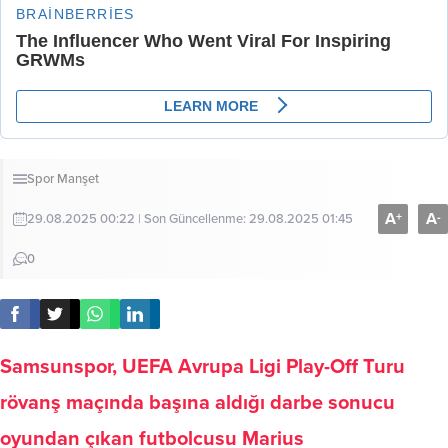
Spor
Manşet
A
A
+
-
29.08.2025 00:22 | Son Güncellenme: 29.08.2025 01:45
0
Samsunspor, UEFA Avrupa Ligi Play-Off Turu
rövanş maçında başına aldığı darbe sonucu
oyundan çıkan futbolcusu Marius