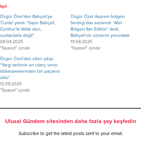
İlgili
Özgür Özel’den Bahçeli’ye
Özgür Özel deprem bölgesi
‘Cunta’ yanıtı: “Sayın Bahçeli,
Sındırgı’dan seslendi: “Afet
Cumhur’la ittifak olun,
Bölgesi İlan Edilsin” dedi,
cuntacılarla değil”
Bahçeli’nin sözlerini yorumladı
08.04.2025
19.08.2025
"Siyaset" içinde
"Siyaset" içinde
Özgür Özel’den silivri çıkışı:
“Yargı tarihinin en utanç verici
iddianamelerinden biri paçavra
oldu”
12.09.2025
"Siyaset" içinde
Ulusal Gündem sitesinden daha fazla şey keşfedin
Subscribe to get the latest posts sent to your email.