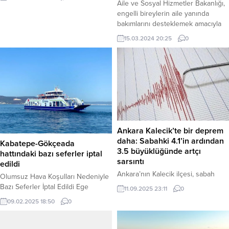
ve İstihbarat Başkanlığı’nın iş
Aile ve Sosyal Hizmetler Bakanlığı,
birliğiyle, Konya merkezli 9 ilde
engelli bireylerin aile yanında
FETÖ’ye yönelik eş zamanlı
bakımlarını desteklemek amacıyla
operasyon düzenlendi.
sağlanan Evde Bakım Yardımı’nın
15.03.2024 20:25
0
Operasyonlarda, aralarında kamu
Mart ayı ödemelerini hesaplara
personelinin de bulunduğu 20
yatırdı. Aylık 7 bin 608 lira olarak
şüpheli gözaltına alındı. Konya İl
ödenen yardım, 559 bin engelli
Emniyet Müdürlüğü Terörle
vatandaşa ve ailelerine ulaşarak
Mücadele (TEM) Şube Müdürlüğü
aile bütünlüğünün korunmasına ve
ekiplerince yürütülen çalışmalar
güçlenmesine katkıda bulunuyor.
sonucunda, şüphelilerin
Aile ve Sosyal Hizmetler Bakanı
FETÖ’nün...
Derya Yanık...
Ankara Kalecik’te bir deprem
daha: Sabahki 4.1’in ardından
Kabatepe-Gökçeada
3.5 büyüklüğünde artçı
hattındaki bazı seferler iptal
sarsıntı
edildi
Ankara’nın Kalecik ilçesi, sabah
Olumsuz Hava Koşulları Nedeniyle
saatlerinde yaşanan 4.1
Bazı Seferler İptal Edildi Ege
11.09.2025 23:11
0
büyüklüğündeki depremin
Denizi’nin kuzeyinde etkili olan
09.02.2025 18:50
0
ardından akşam saatlerinde bir artçı
olumsuz hava koşulları, Kabatepe-
sarsıntıyla daha sallandı. AFAD, son
Gökçeada hattındaki bazı feribot
depremin büyüklüğünü 3.5 olarak
seferlerinin iptal edilmesine neden