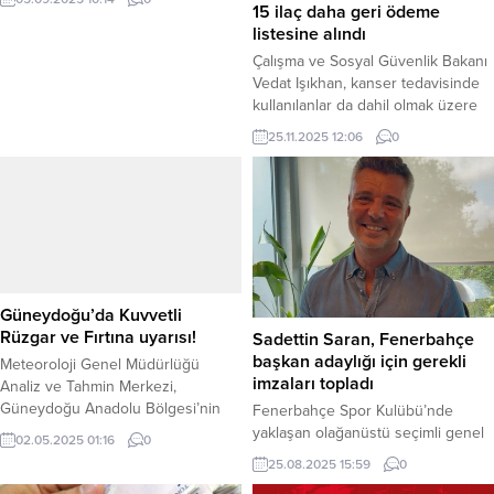
15 ilaç daha geri ödeme
düşerek yurt genelinde mevsim
listesine alındı
normallerine döneceği tahmin
ediliyor. Cumartesi ve Pazar günleri
Çalışma ve Sosyal Güvenlik Bakanı
yurdun büyük bir bölümünde
Vedat Işıkhan, kanser tedavisinde
sağanak ve gök gürültülü sağanak
kullanılanlar da dahil olmak üzere
yağışlar etkili olacak. Haber
15 yeni ilacın SGK geri ödeme
25.11.2025 12:06
0
Merkezi – Meteoroloji’nin son
kapsamına alındığını açıkladı.
raporuna göre, sıcak havalar...
Yapılan düzenlemeyle birçok
hastalık için rapor ve reçeteleme
kuralları da güncellendi. Haber
Merkezi – Çalışma ve Sosyal
Güvenlik Bakanı Vedat Işıkhan,
sosyal medya hesabından yaptığı
açıklamayla Sosyal...
Güneydoğu’da Kuvvetli
Rüzgar ve Fırtına uyarısı!
Sadettin Saran, Fenerbahçe
başkan adaylığı için gerekli
Meteoroloji Genel Müdürlüğü
imzaları topladı
Analiz ve Tahmin Merkezi,
Güneydoğu Anadolu Bölgesi’nin
Fenerbahçe Spor Kulübü’nde
bazı illeri için kuvvetli rüzgar ve yer
yaklaşan olağanüstü seçimli genel
02.05.2025 01:16
0
yer fırtına uyarısında bulundu. Yarın
kurul öncesinde “Söz Fenerbahçe”
25.08.2025 15:59
0
(2 Mayıs 2025 Cuma) sabah saat
diyerek yola çıkan Sadettin Saran