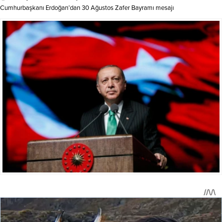
Cumhurbaşkanı Erdoğan’dan 30 Ağustos Zafer Bayramı mesajı