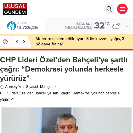
32
DOLAR
°C
İSTANBUL
47,7048
PARÇALI BULUTLU
Bakan Gürlek’in eşine yönelik eylem hazırlığı: 2
şüpheli tutuklandı
CHP Lideri Özel’den Bahçeli’ye şartlı
çağrı: “Demokrasi yolunda herkesle
yürürüz”
Anasayfa
Siyaset
,
Manşet
CHP Lideri Özel’den Bahçeli’ye şartlı çağrı: “Demokrasi yolunda herkesle
yürürüz”