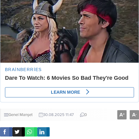
A
A
+
-
Genel
Manşet
30.08.2025 11:47
0