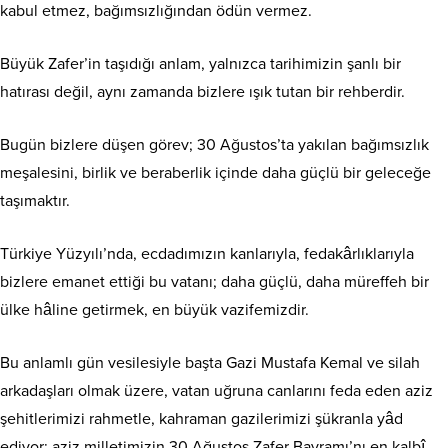
kabul etmez, bağımsızlığından ödün vermez.
Büyük Zafer’in taşıdığı anlam, yalnızca tarihimizin şanlı bir
hatırası değil, aynı zamanda bizlere ışık tutan bir rehberdir.
Bugün bizlere düşen görev; 30 Ağustos’ta yakılan bağımsızlık
meşalesini, birlik ve beraberlik içinde daha güçlü bir geleceğe
taşımaktır.
Türkiye Yüzyılı’nda, ecdadımızın kanlarıyla, fedakârlıklarıyla
bizlere emanet ettiği bu vatanı; daha güçlü, daha müreffeh bir
ülke hâline getirmek, en büyük vazifemizdir.
Bu anlamlı gün vesilesiyle başta Gazi Mustafa Kemal ve silah
arkadaşları olmak üzere, vatan uğruna canlarını feda eden aziz
şehitlerimizi rahmetle, kahraman gazilerimizi şükranla yâd
ediyor; aziz milletimizin 30 Ağustos Zafer Bayramı’nı en kalbî