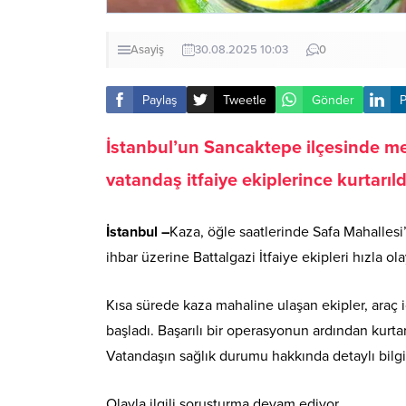
Asayiş
30.08.2025 10:03
0
Paylaş
Tweetle
Gönder
P
İstanbul’un Sancaktepe ilçesinde mey
vatandaş itfaiye ekiplerince kurtarıld
İstanbul –
Kaza, öğle saatlerinde Safa Mahallesi
ihbar üzerine Battalgazi İtfaiye ekipleri hızla ol
Kısa sürede kaza mahaline ulaşan ekipler, araç i
başladı. Başarılı bir operasyonun ardından kurta
Vatandaşın sağlık durumu hakkında detaylı bilgi
Olayla ilgili soruşturma devam ediyor.