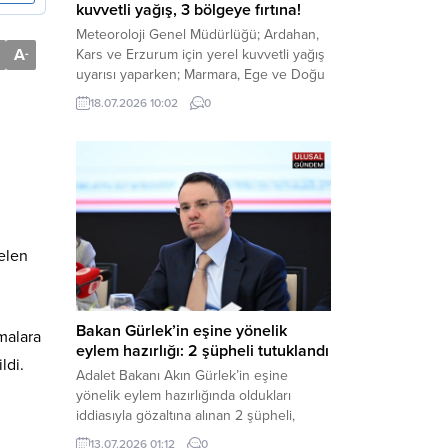
kuvvetli yağış, 3 bölgeye fırtına!
Meteoroloji Genel Müdürlüğü; Ardahan,
A
Kars ve Erzurum için yerel kuvvetli yağış
-
uyarısı yaparken; Marmara, Ege ve Doğu
Anadolu’nun belirli kesimlerinde ise
18.07.2026 10:02
0
saatte 60 kilometre hıza ulaşabilecek
kuvvetli rüzgarlara karşı vatandaşları
tedbirli olmaya çağırdı. Haber Merkezi –
Çevre, Şehircilik ve İklim Değişikliği
Bakanlığı Meteoroloji Genel Müdürlüğü,
ülke genelini kapsayan son hava...
elen
Bakan Gürlek’in eşine yönelik
malara
eylem hazırlığı: 2 şüpheli tutuklandı
ldi.
Adalet Bakanı Akın Gürlek’in eşine
yönelik eylem hazırlığında oldukları
iddiasıyla gözaltına alınan 2 şüpheli,
çıkarıldıkları mahkemece tutuklanarak
13.07.2026 01:12
0