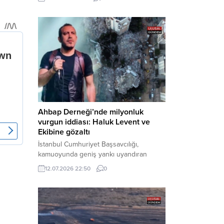
cezaevine gönderildi. Haber Merkezi –
Bakırköy Cumhuriyet Başsavcılığı
tarafından yürütülen geniş kapsamlı
soruşturma çerçevesinde gözaltına
alınan şüphelilerin emniyetteki işlemleri
tamamlandı. Güvenlik birimlerindeki
sorgularının ardından yoğun güvenlik
önlemleri altında adliyeye sevk edilen
U.Y. ve...
Ahbap Derneği’nde milyonluk
vurgun iddiası: Haluk Levent ve
Ekibine gözaltı
İstanbul Cumhuriyet Başsavcılığı,
kamuoyunda geniş yankı uyandıran
Ahbap Derneği’ne yönelik kapsamlı bir
12.07.2026 22:50
0
soruşturma başlattığını ve Dernek
Başkanı Haluk Levent dâhil bazı
şüphelilerin gözaltına alındığını açıkladı.
Yürütülen tahkikatın “Dernekler
Kanunu’na muhalefet”, “suçtan