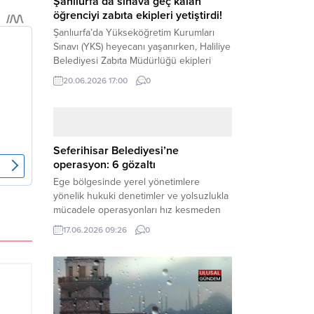
Şanlıurfa’da sınava geç kalan
öğrenciyi zabıta ekipleri yetiştirdi!
Şanlıurfa’da Yükseköğretim Kurumları
Sınavı (YKS) heyecanı yaşanırken, Haliliye
Belediyesi Zabıta Müdürlüğü ekipleri
geleceğini belirleyecek sınava geç kalma
20.06.2026 17:00
0
tehlikesiyle karşı karşıya kalan bir
öğrencinin yardımına Hızır gibi yetişti.
Haber Merkezi – Geleceklerini
şekillendirmek için YKS salonlarının
yolunu tutan binlerce aday arasında,
Seferihisar Belediyesi’ne
sınav yerine zamanında ulaşamayan bir
operasyon: 6 gözaltı
öğrenci büyük bir panik yaşadı....
Ege bölgesinde yerel yönetimlere
yönelik hukuki denetimler ve yolsuzlukla
mücadele operasyonları hız kesmeden
devam ediyor. İzmir’in turistik ilçelerinden
17.06.2026 09:26
0
Seferihisar Belediyesi, sabah saatlerinde
düzenlenen şok bir rüşvet
operasyonuyla sarsıldı. Haber Merkezi –
İzmir Cumhuriyet Başsavcılığı
koordinesinde yürütülen geniş kapsamlı
yolsuzluk ve mali suçlar soruşturması