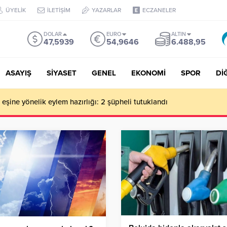
ÜYELİK
İLETİŞİM
YAZARLAR
ECZANELER
DOLAR
EURO
ALTIN
47,5939
54,9646
6.488,95
ASAYIŞ
SİYASET
GENEL
EKONOMİ
SPOR
Dİ
de milyonluk vurgun iddiası: Haluk Levent ve Ekibine gözaltı