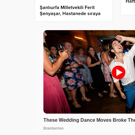
Haft
Şanlıurfa Milletvekili Ferit
Şenyaşar, Hastanede sıraya
girdi, Vatandaştan takdir
topladı