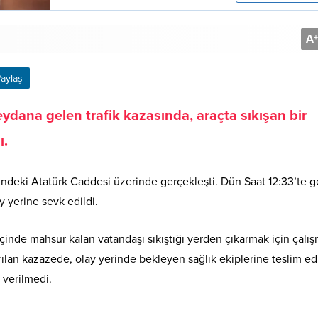
A
+
aylaş
dana gelen trafik kazasında, araçta sıkışan bir
ı.
’ndeki Atatürk Caddesi üzerinde gerçekleşti. Dün Saat 12:33’te g
ay yerine sevk edildi.
çinde mahsur kalan vatandaşı sıkıştığı yerden çıkarmak için çalış
rılan kazazede, olay yerinde bekleyen sağlık ekiplerine teslim edi
 verilmedi.