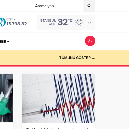
32
BIST
°C
İSTANBUL
13.798,82
AÇIK
ĞER
TÜMÜNÜ GÖSTER →