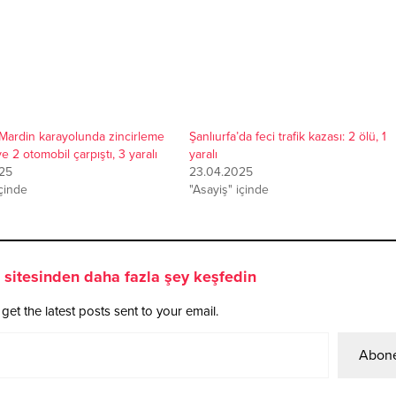
-Mardin karayolunda zincirleme
Şanlıurfa’da feci trafik kazası: 2 ölü, 1
ve 2 otomobil çarpıştı, 3 yaralı
yaralı
25
23.04.2025
içinde
"Asayiş" içinde
sitesinden daha fazla şey keşfedin
get the latest posts sent to your email.
Abone