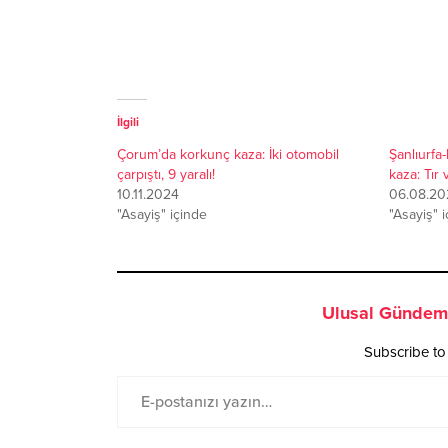
İlgili
Çorum’da korkunç kaza: İki otomobil
Şanlıurfa
çarpıştı, 9 yaralı!
kaza: Tır 
10.11.2024
06.08.20
"Asayiş" içinde
"Asayiş" 
Ulusal Gündem 
Subscribe to 