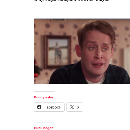
Bunu paylaş:
Facebook
X
Bunu beğen: