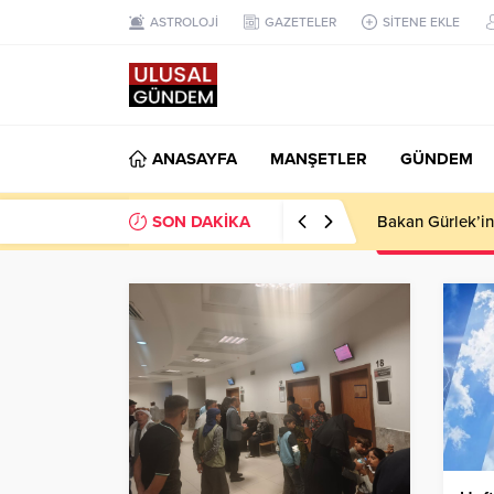
ASTROLOJİ
GAZETELER
SİTENE EKLE
ANASAYFA
MANŞETLER
GÜNDEM
SON DAKİKA
Ahbap Derneği’n