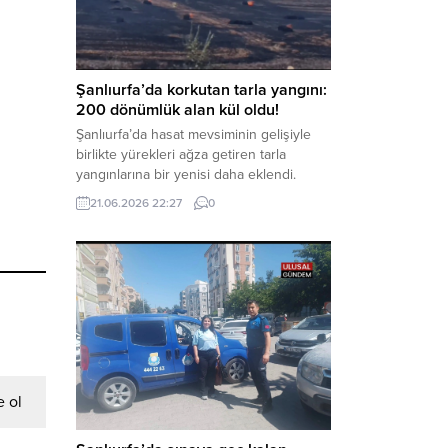
kaynaklanan mal varlığı değerlerini
aklama” ve “örgüt” suçlamaları
kapsamında derinleştirildiği bildirildi.
Haber Merkezi – Soruşturmanın
odağında, özellikle 6 Şubat...
Şanlıurfa’da korkutan tarla yangını:
200 dönümlük alan kül oldu!
Şanlıurfa’da hasat mevsiminin gelişiyle
birlikte yürekleri ağza getiren tarla
yangınlarına bir yenisi daha eklendi.
Hilvan ilçesinde çıkan yangında, 50
21.06.2026 22:27
0
dönümü biçilmemiş buğday olmak üzere
toplam 200 dönümlük arazi alevlere
teslim olarak küle döndü. Haber Merkezi
– Yangın, Şanlıurfa’nın Hilvan ilçesine
bağlı Agilmuz köyünde meydana geldi.
Edinilen bilgilere göre, henüz
belirlenemeyen...
 ol