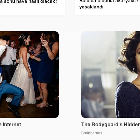
Bolu’da bidonla akaryakıt s
a sonu hava nasıl olacak?
yasaklandı