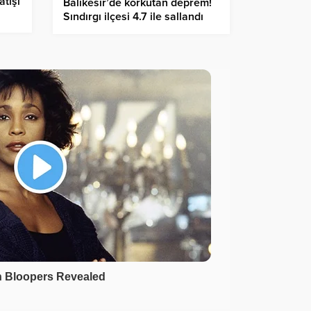
atışı
Balıkesir’de korkutan deprem!
Sındırgı ilçesi 4.7 ile sallandı