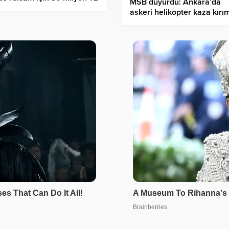
MSB duyurdu: Ankara’da
adı: Skandal belgeleri
askeri helikopter kaza kırı
aşıldı!
uğradı