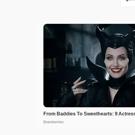
harc
payl