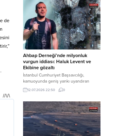
tarafından yürütülen geniş kapsamlı
soruşturma çerçevesinde gözaltına
alınan şüphelilerin emniyetteki işlemleri
ye de
tamamlandı. Güvenlik birimlerindeki
sorgularının ardından yoğun güvenlik
ım
önlemleri altında adliyeye sevk edilen
esini
U.Y. ve...
rir,”
Ahbap Derneği’nde milyonluk
vurgun iddiası: Haluk Levent ve
Ekibine gözaltı
.
İstanbul Cumhuriyet Başsavcılığı,
kamuoyunda geniş yankı uyandıran
Ahbap Derneği’ne yönelik kapsamlı bir
12.07.2026 22:50
0
soruşturma başlattığını ve Dernek
Başkanı Haluk Levent dâhil bazı
şüphelilerin gözaltına alındığını açıkladı.
Yürütülen tahkikatın “Dernekler
Kanunu’na muhalefet”, “suçtan
kaynaklanan mal varlığı değerlerini
aklama” ve “örgüt” suçlamaları
kapsamında derinleştirildiği bildirildi.