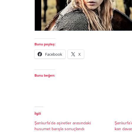
Bunu paylaş:
Facebook
X
Bunu beğen:
İlgili
Şanlıurfa’da aşiretler arasındaki
Şanlıurfa
husumet barışla sonuçlandı
kan davas