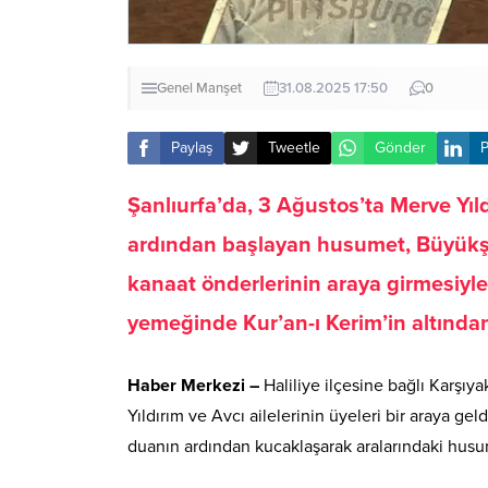
Genel
Manşet
31.08.2025 17:50
0
Paylaş
Tweetle
Gönder
P
Şanlıurfa’da, 3 Ağustos’ta Merve Yıl
ardından başlayan husumet, Büyükş
kanaat önderlerinin araya girmesiyle 
yemeğinde Kur’an-ı Kerim’in altında
Haber Merkezi –
Haliliye ilçesine bağlı Karşı
Yıldırım ve Avcı ailelerinin üyeleri bir araya gel
duanın ardından kucaklaşarak aralarındaki husumet