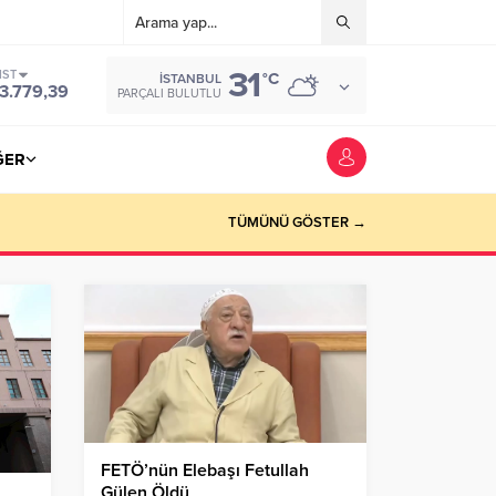
31
IST
°C
İSTANBUL
3.779,39
PARÇALI BULUTLU
ĞER
TÜMÜNÜ GÖSTER →
FETÖ’nün Elebaşı Fetullah
Gülen Öldü