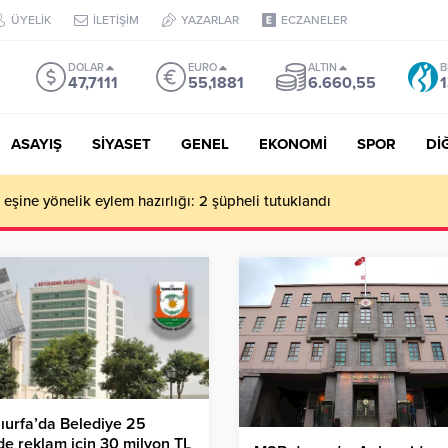
ÜYELİK
İLETİŞİM
YAZARLAR
ECZANELER
DOLAR
EURO
ALTIN
B
47,7111
55,1881
6.660,55
1
ASAYIŞ
SİYASET
GENEL
EKONOMİ
SPOR
Dİ
de milyonluk vurgun iddiası: Haluk Levent ve Ekibine gözaltı
ıurfa’da Belediye 25
e reklam için 30 milyon TL