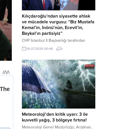
Kılıçdaroğlu’ndan siyasette ahlak
ve mücadele vurgusu: “Biz Mustafa
Kemal’in, İnönü’nün, Ecevit’in,
Baykal’ın partisiyiz”
CHP İstanbul İl Başkanlığı tarafından
düzenlenen Üye Katılım Töreni’nde
26.07.2026 00:46
0
konuşan Kemal Kılıçdaroğlu; partinin
tarihsel misyonundan siyasette ahlaka,
beşli çetelerle mücadeleden Aile
Destekleri Sigortası’na kadar birçok kritik
konuda sert ve net mesajlar verdi. Haber
Merkezi – CHP Genel Başkanı Kemal
Kılıçdaroğlu, Rauf Denktaş Kültür
Merkezi’nde gerçekleştirilen ve yeni
üyelere rozetlerinin takıldığı...
Meteoroloji’den kritik uyarı: 3 ile
kuvvetli yağış, 3 bölgeye fırtına!
Meteoroloji Genel Müdürlüğü; Ardahan,