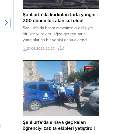
Haber Merkezi – Soruşturmanın
odağında, özellikle 6 Şubat...
Şanlıurfa’da korkutan tarla yangını:
200 dönümlük alan kül oldu!
Şanlıurfa’da hasat mevsiminin gelişiyle
birlikte yürekleri ağza getiren tarla
yangınlarına bir yenisi daha eklendi.
Hilvan ilçesinde çıkan yangında, 50
21.06.2026 22:27
0
dönümü biçilmemiş buğday olmak üzere
toplam 200 dönümlük arazi alevlere
teslim olarak küle döndü. Haber Merkezi
– Yangın, Şanlıurfa’nın Hilvan ilçesine
bağlı Agilmuz köyünde meydana geldi.
Edinilen bilgilere göre, henüz
belirlenemeyen...
Şanlıurfa’da sınava geç kalan
ş:
öğrenciyi zabıta ekipleri yetiştirdi!