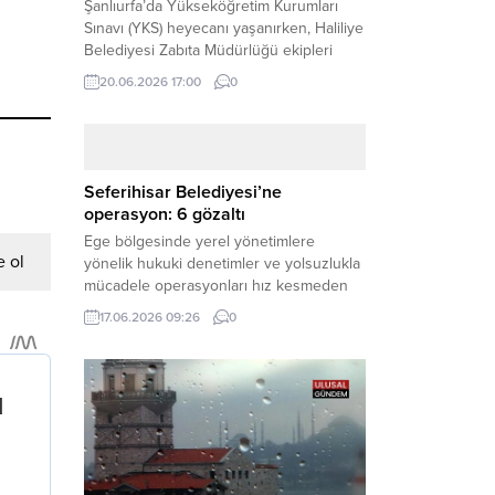
Şanlıurfa’da Yükseköğretim Kurumları
Sınavı (YKS) heyecanı yaşanırken, Haliliye
Belediyesi Zabıta Müdürlüğü ekipleri
geleceğini belirleyecek sınava geç kalma
20.06.2026 17:00
0
tehlikesiyle karşı karşıya kalan bir
öğrencinin yardımına Hızır gibi yetişti.
Haber Merkezi – Geleceklerini
şekillendirmek için YKS salonlarının
yolunu tutan binlerce aday arasında,
Seferihisar Belediyesi’ne
sınav yerine zamanında ulaşamayan bir
operasyon: 6 gözaltı
öğrenci büyük bir panik yaşadı....
Ege bölgesinde yerel yönetimlere
 ol
yönelik hukuki denetimler ve yolsuzlukla
mücadele operasyonları hız kesmeden
devam ediyor. İzmir’in turistik ilçelerinden
17.06.2026 09:26
0
Seferihisar Belediyesi, sabah saatlerinde
düzenlenen şok bir rüşvet
operasyonuyla sarsıldı. Haber Merkezi –
İzmir Cumhuriyet Başsavcılığı
koordinesinde yürütülen geniş kapsamlı
yolsuzluk ve mali suçlar soruşturması
kapsamında düğmeye basıldı. Edinilen ilk
bilgilere göre,...