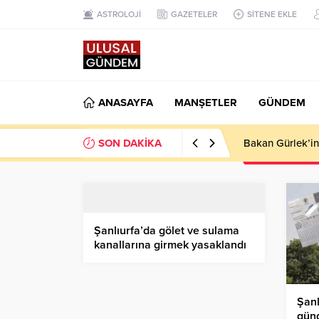
ASTROLOJİ
GAZETELER
SİTENE EKLE
ANASAYFA
MANŞETLER
GÜNDEM
SON DAKİKA
Ahbap Derneği’n
Şanlıurfa’da gölet ve sulama
kanallarına girmek yasaklandı
Şanl
günd