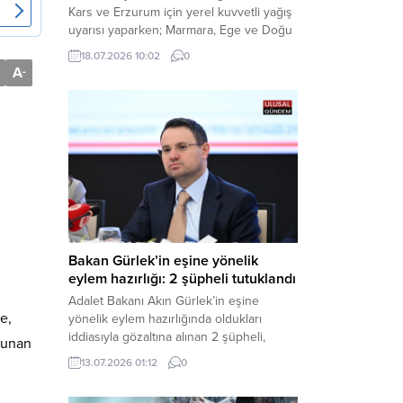
Kars ve Erzurum için yerel kuvvetli yağış
uyarısı yaparken; Marmara, Ege ve Doğu
Anadolu’nun belirli kesimlerinde ise
18.07.2026 10:02
0
saatte 60 kilometre hıza ulaşabilecek
A
-
kuvvetli rüzgarlara karşı vatandaşları
tedbirli olmaya çağırdı. Haber Merkezi –
Çevre, Şehircilik ve İklim Değişikliği
Bakanlığı Meteoroloji Genel Müdürlüğü,
ülke genelini kapsayan son hava...
Bakan Gürlek’in eşine yönelik
eylem hazırlığı: 2 şüpheli tutuklandı
Adalet Bakanı Akın Gürlek’in eşine
e,
yönelik eylem hazırlığında oldukları
iddiasıyla gözaltına alınan 2 şüpheli,
okunan
çıkarıldıkları mahkemece tutuklanarak
13.07.2026 01:12
0
cezaevine gönderildi. Haber Merkezi –
Bakırköy Cumhuriyet Başsavcılığı