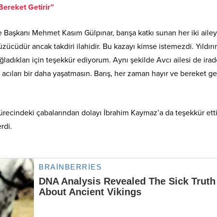
ereket Getirir”
Başkanı Mehmet Kasım Gülpınar, barışa katkı sunan her iki aile
üzücüdür ancak takdiri ilahidir. Bu kazayı kimse istemezdi. Yıldır
ğladıkları için teşekkür ediyorum. Aynı şekilde Avcı ailesi de irad
acıları bir daha yaşatmasın. Barış, her zaman hayır ve bereket geti
recindeki çabalarından dolayı İbrahim Kaymaz’a da teşekkür etti
rdi.