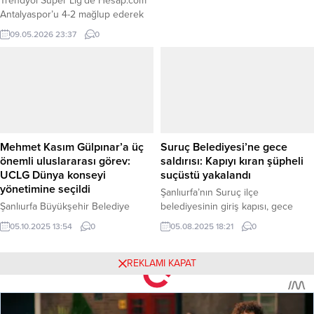
Trendyol Süper Lig’de Hesap.com
Yıldız: Mustafa Kemal Atatürk”
Antalyaspor’u 4-2 mağlup ederek
sergisi, yarın (18 Nisan 2025) Müze
26. şampiyonluğunu ilan eden
09.05.2026 23:37
0
Gazhane’de sanatseverlerle
Galatasaray’da, maç sonu büyük bir
buluşuyor. Nâzım Hikmet’in Kuvâyi
coşku yaşandı. Üst üste 4. kez
Milliye Destanı’ndan ilham alınarak
mutlu sona ulaşan sarı-kırmızılı
hazırlanan ve yedi yıl süren proje
futbolcular, yayıncı kuruluşa
direktörlüğünü Fahri Özdemir’in
yaptıkları açıklamalarda başarının
üstlendiği sergi, Gazi Mustafa
anahtarının mücadele ruhu ve aile
Kemal Atatürk’ün daha...
ortamı olduğunu vurguladı. Haber
Merkezi – İşte şampiyonluğun
Mehmet Kasım Gülpınar’a üç
Suruç Belediyesi’ne gece
mimarlarından öne çıkan mesajlar:...
önemli uluslararası görev:
saldırısı: Kapıyı kıran şüpheli
UCLG Dünya konseyi
suçüstü yakalandı
yönetimine seçildi
Şanlıurfa’nın Suruç ilçe
Şanlıurfa Büyükşehir Belediye
belediyesinin giriş kapısı, gece
Başkanı Mehmet Kasım Gülpınar,
saatlerinde kimliği belirsiz bir kişi
05.10.2025 13:54
0
05.08.2025 18:21
0
Konya’da düzenlenen Birleşmiş
tarafından taşlanarak ve
Kentler ve Yerel Yönetimler Orta
tekmelenerek tahrip edildi. Saldırı
Doğu ve Batı Asya Bölge Teşkilatı
anı güvenlik kameralarına
REKLAMI KAPAT
(UCLG-MEWA) Kongresi’nde, UCLG
yansırken, şüpheli olay yerinde
Dünya Konseyi Yönetim Kurulu
polis tarafından suçüstü yakalandı.
Üyeliği de dahil olmak üzere üç
Haber Merkezi – Olay, dün gece