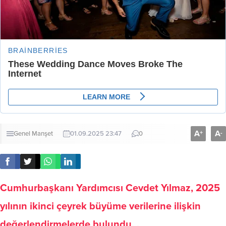
A
A
+
-
Genel
Manşet
01.09.2025 23:47
0
Cumhurbaşkanı Yardımcısı Cevdet Yılmaz, 2025
yılının ikinci çeyrek büyüme verilerine ilişkin
değerlendirmelerde bulundu. .