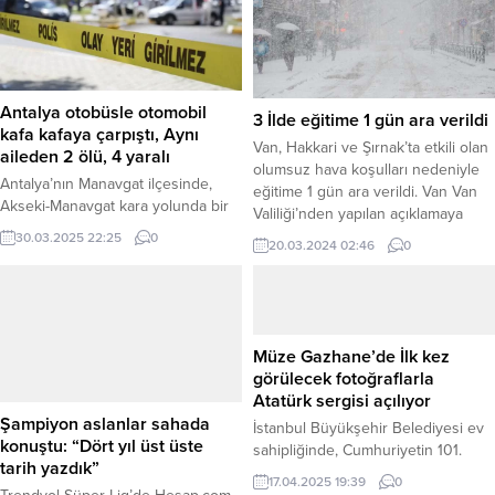
Antalya otobüsle otomobil
3 İlde eğitime 1 gün ara verildi
kafa kafaya çarpıştı, Aynı
Van, Hakkari ve Şırnak’ta etkili olan
aileden 2 ölü, 4 yaralı
olumsuz hava koşulları nedeniyle
Antalya’nın Manavgat ilçesinde,
eğitime 1 gün ara verildi. Van Van
Akseki-Manavgat kara yolunda bir
Valiliği’nden yapılan açıklamaya
yolcu otobüsü ile otomobilin kafa
göre, il merkezi ve ilçelerde yoğun
30.03.2025 22:25
0
20.03.2024 02:46
0
kafaya çarpışması sonucu meydana
kar yağışı etkisini sürdürüyor.
gelen trafik kazasında facia
Yoğun kar nedeniyle Muradiye,
yaşandı. Kazada, otomobilde
İpekyolu, Edremit, Tuşba, Başkale,
bulunan aynı aileden 2 kişi hayatını
Gürpınar, Özalp ve Çaldıran
kaybederken, 4 kişi de yaralandı.
ilçelerindeki okullar, özel eğitim
Müze Gazhane’de İlk kez
Edinilen bilgiye göre kaza, Akseki-
kurumları ve rehabilitasyon
görülecek fotoğraflarla
Manavgat kara yolunun Taşkesiği
merkezlerinde...
Atatürk sergisi açılıyor
mevkisinde meydana geldi.
Şampiyon aslanlar sahada
Sürücüsünün kimliği henüz
İstanbul Büyükşehir Belediyesi ev
konuştu: “Dört yıl üst üste
belirlenemeyen otomobil,...
sahipliğinde, Cumhuriyetin 101.
tarih yazdık”
yılında HUMANİS tarafından
17.04.2025 19:39
0
hazırlanan “Karanlıkta Akan Bir