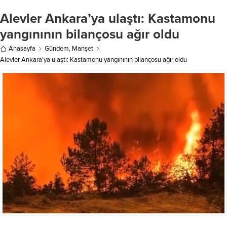
yolunda ilerlemesinde kadınların en
ilçesine bağlı Abdioğlu
önemli rolü üstlendiğini belirtti.
Alevler Ankara’ya ulaştı: Kastamonu
Mahallesi’nde 4 Mart gecesi
Yazmacı, “Dünyaya direnişi öğreten
meydana gelen olayda, Abdioğlu
yangınının bilançosu ağır oldu
Filistin’in yürekli...
Kız Kur’an Kursu binası hedef...
Anasayfa
Gündem
,
Manşet
Alevler Ankara’ya ulaştı: Kastamonu yangınının bilançosu ağır oldu