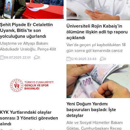
Şehit Piyade Er Celalettin
Üniversiteli Rojin Kabaiş’in
Uyanık, Bitlis’te son
ölümüne ilişkin adli tıp raporu
yolculuğuna uğurlandı
açıklandı
Ulaştırma ve Altyapı Bakanı
Van’da geçen yıl kaybolduktan 18
Abdulkadir Uraloğlu, Pençe-Kilit
gün sonra göl kenarında cansız
Harekâtı bölgesinde görev
bedeni bulunan üniversite
09.07.2025 22:01
0
12.10.2025 23:43
0
yaparken metan gazına maruz
öğrencisi Rojin Kabaiş’in (21)
kalarak şehit olan Piyade
ölümüne ilişkin Adli Tıp Kurumu
Sözleşmeli Er Celattin Uyanık’ın
(ATK) raporu tamamlandı. Raporda,
cenaze törenine katıldı. Piyade
Kabaiş’in cinsel saldırıya maruz
Sözleşmeli Er Celattin Uyanık,
kaldığına, travmatik bir etkiyle
şehidin memleketi Bitlis’te son
öldüğüne veya zehirlendiğine dair
yolculuğuna uğurlandı. Ulaştırma
tıbbi bir delil bulunmadığı
ve Altyapı Bakanı Abdulkadir
belirtilirken, ölüm nedeninin “suda
Yeni Doğum Yardımı
Uraloğlu’nun da katılım sağladığı
boğulma” olduğunun kabulü
başvuruları başladı: İşte
KYK Yurtlarındaki olaylar
törende Şehit Uyanık için Bitlis...
gerektiği...
detaylar
sonrası 3 Yönetici görevden
Aile ve Sosyal Hizmetler Bakanı
alındı
Göktaş, Cumhurbaşkanı Recep