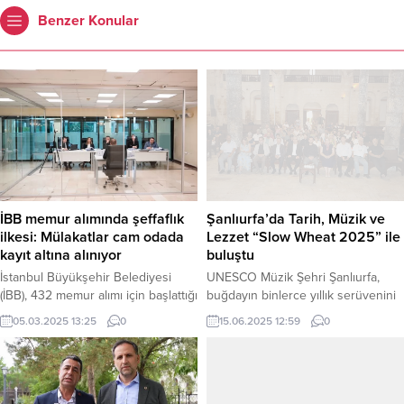
Benzer Konular
İBB memur alımında şeffaflık
Şanlıurfa’da Tarih, Müzik ve
ilkesi: Mülakatlar cam odada
Lezzet “Slow Wheat 2025” ile
kayıt altına alınıyor
buluştu
İstanbul Büyükşehir Belediyesi
UNESCO Müzik Şehri Şanlıurfa,
(İBB), 432 memur alımı için başlattığı
buğdayın binlerce yıllık serüvenini
süreçte şeffaflık ilkesini ön plana
kutlayan uluslararası “Slow Wheat
05.03.2025 13:25
0
15.06.2025 12:59
0
çıkarıyor. Çeşitli kadrolara yapılacak
2025” etkinliğine ev sahipliği yaptı.
alımlar için sözlü mülakatlar, İBB
Şanlıurfa Büyükşehir Belediyesi’nin
Saraçhane Binası’nda özel olarak
öncülüğünde üç gün süren
hazırlanan cam odalarda
organizasyon, panellerden
gerçekleştiriliyor. Bilgisayar
atölyelere, ünlü şeflerin