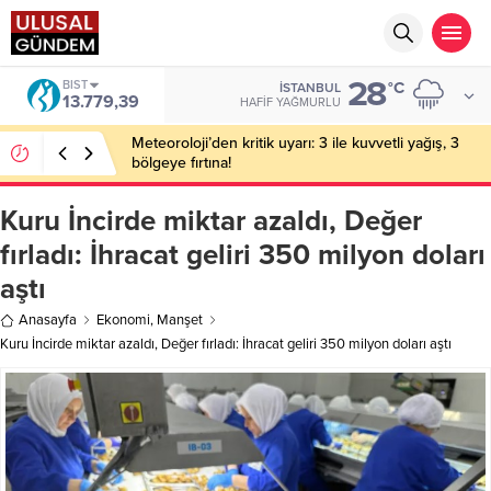
28
BIST
°C
İSTANBUL
13.779,39
HAFIF YAĞMURLU
Meteoroloji’den kritik uyarı: 3 ile kuvvetli yağış, 3
bölgeye fırtına!
Kuru İncirde miktar azaldı, Değer
fırladı: İhracat geliri 350 milyon doları
aştı
Anasayfa
Ekonomi
,
Manşet
Kuru İncirde miktar azaldı, Değer fırladı: İhracat geliri 350 milyon doları aştı