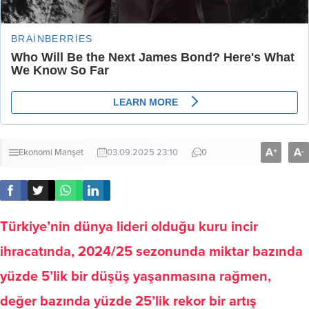
A
A
+
-
Ekonomi
Manşet
03.09.2025 23:10
0
Türkiye’nin dünya lideri olduğu kuru incir
ihracatında, 2024/25 sezonunda miktar bazında
yüzde 5’lik bir düşüş yaşanmasına rağmen,
değer bazında yüzde 25’lik rekor bir artış