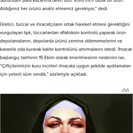
Sürümden para kazanma devri bitti. Kuru incir butik bir ürün.
Aldığımız her ürünü analiz etmemiz gerekiyor,” dedi.
Üretici, tüccar ve ihracatçıların ortak hareket etmesi gerektiğini
vurgulayan Işık, tüccarlardan aflatoksin kontrolü yaparak ürün
depolamalarını, depolarda ürünü zemine dökmemelerini ve
karanlık oda kurarak kalite kontrolünü artırmalarını istedi. İhracat
başlangıç tarihinin 15 Ekim olarak önerilmesinin nedenini ise,
“Çiftçilerimizin kuru incirleri ihracata uygun şekilde ayıklamaları
için yeterli süre verdik,” sözleriyle açıkladı.