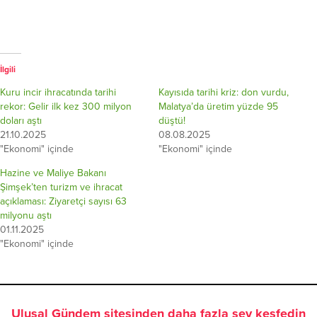
İlgili
Kuru incir ihracatında tarihi
Kayısıda tarihi kriz: don vurdu,
rekor: Gelir ilk kez 300 milyon
Malatya’da üretim yüzde 95
doları aştı
düştü!
21.10.2025
08.08.2025
"Ekonomi" içinde
"Ekonomi" içinde
Hazine ve Maliye Bakanı
Şimşek’ten turizm ve ihracat
açıklaması: Ziyaretçi sayısı 63
milyonu aştı
01.11.2025
"Ekonomi" içinde
Ulusal Gündem sitesinden daha fazla şey keşfedin