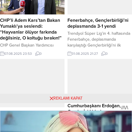
İşletmeni, Sosyal Hizmet Uzmanı,
gösterilerinden konserlere kadar
Veteriner Hekim, Şehir Plancısı,
birçok etkinlikle hem Şanlıurfalılara
Psikolog, Mimar gibi farklı
hem de yerli ve yabancı misafirlere
CHP’li Adem Kars’tan Bakan
Fenerbahçe, Gençlerbirliği’ni
pozisyonlara yapılacak memur alımı
unutulmaz anlar yaşattı. Şanlıurfa
Yumaklı’ya seslendi:
deplasmanda 3-1 yendi
mülakatlarına, sıralamaya...
Büyükşehir Belediyesi ve Slow...
“Hayvanlar ölüyor farkında
Trendyol Süper Lig’in 4. haftasında
değilsiniz, O koltuğu bırakın!”
Fenerbahçe, deplasmanda
CHP Genel Başkan Yardımcısı
karşılaştığı Gençlerbirliği’ni ilk
Erhan Adem, Ardahan’ın ardından
yarıda bulduğu gollerle 3-1 mağlup
07.08.2025 23:53
0
31.08.2025 21:27
0
Kars’ta da şap hastalığı salgınıyla
etti. Sarı-lacivertlilerde yeni transfer
ilgili incelemelerde bulunarak,
Dorgeles Nene ilk maçında golle
“Hayvan ölümleri yüzde 20’lere
tanışırken, Youssef En-Nesyri attığı
dayanmış. Sayın Bakan, sizin daha
iki golle galibiyetin mimarı oldu.
dünyadan haberiniz yok.
Fenerbahçe bu sonuçla milli araya
Yapamıyorsanız o koltuğu bir an
7 puanla girdi. Haber Merkezi –
önce bırakınız,” diyerek Tarım ve
Eryaman Stadyumu’nda oynanan
Orman Bakanı İbrahim Yumaklı’yı
karşılaşmaya hızlı başlayan...
REKLAMI KAPAT
istifaya davet etti. Haber Merkezi –
Cumhurbaşkanı Erdoğan,
Ardahan’da dün...
Çevrim İçi Liderler
Türkiye genelinde dev
Toplantısı‘na katıldı
“Düzensiz Göç” operasyonu:
52 organizatör ve 666
Cumhurbaşkanı Recep Tayyip
göçmen yakalandı
Erdoğan, Millî Savunma