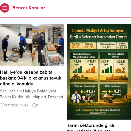
Benzer Konular
Haliliye’de kasaba zabıta
baskını: 94 kilo kokmuş tavuk
etine el konuldu
Şanlıurfa’nın Haliliye Belediyesi
Zabıta Müdürlüğü ekipleri, Devteşti
Mahallesi’nde bir kasaba yaptıkları
14.11.2025 19:42
0
denetimde, bozulmuş ve kokmuş
94 kilogram tavuk eti ele geçirdi.
Kokmuş etlere imha edilmek üzere
Tarım sektöründe girdi
el konulurken, işletmeye cezai