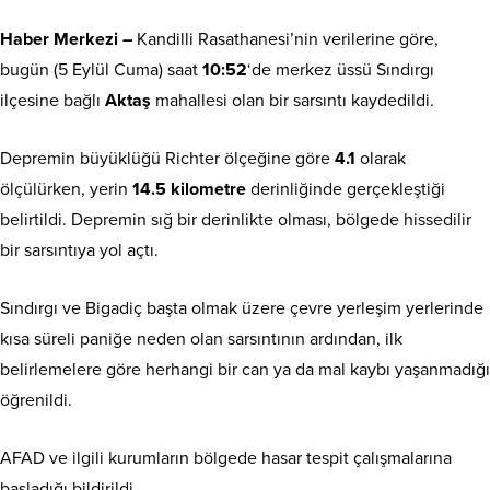
Haber Merkezi –
Kandilli Rasathanesi’nin verilerine göre,
bugün (5 Eylül Cuma) saat
10:52
‘de merkez üssü Sındırgı
ilçesine bağlı
Aktaş
mahallesi olan bir sarsıntı kaydedildi.
Depremin büyüklüğü Richter ölçeğine göre
4.1
olarak
ölçülürken, yerin
14.5 kilometre
derinliğinde gerçekleştiği
belirtildi. Depremin sığ bir derinlikte olması, bölgede hissedilir
bir sarsıntıya yol açtı.
Sındırgı ve Bigadiç başta olmak üzere çevre yerleşim yerlerinde
kısa süreli paniğe neden olan sarsıntının ardından, ilk
belirlemelere göre herhangi bir can ya da mal kaybı yaşanmadığı
öğrenildi.
AFAD ve ilgili kurumların bölgede hasar tespit çalışmalarına
başladığı bildirildi.