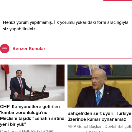
Henüz yorum yapılmamış. İlk yorumu yukarıdaki form aracılığıyla
siz yapabilirsiniz.
Benzer Konular
CHP, Kamyonetlere getirilen
‘kantar zorunluluğu’nu
Bahçeli’den sert uyarı: Türkiye
Meclis’e taşıdı: “Esnafın sırtına
üzerinde kumar oynanamaz
yeni bir yük”
MHP Genel Başkanı Devlet Bahçeli,
Cumhuriyet Halk Partisi (CHP)