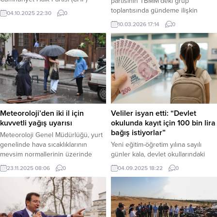
partisinin TBMM’deki grup
Genel Başkan Yardımcısı Ulaş
toplantısında gündeme ilişkin
04.10.2025 22:30
0
Karasu, 3.5 ton ve altındaki
değerlendirmelerde bulundu.
10.03.2026 17:14
0
kamyonet ile hafif ticari araçlara 1
Haber Merkezi – ABD ve İsrail’in
Kasım’dan itibaren getirilecek olan
İran’a yönelik saldırılarıyla başlayan
kantar (ağırlık kontrolü)
savaşın 11’inci gününde bilanço ve
zorunluluğunu Meclis gündemine
yıkımın giderek ağırlaştığını belirten
taşıdı. Karasu, Ulaştırma ve Altyapı
Bahçeli, bölgede çok tehlikeli bir
Bakanı Abdulkadir Uraloğlu’na, “Zor
gerilim sarmalının oluştuğunu
günler yaşayan esnafın sırtına bir
söyledi. Karşılıklı füze saldırıları,
yük daha bindirilecek,” diyerek
altyapıların hedef alınması, deniz
kararın geri çekilmesini...
yollarının tıkanması...
Meteoroloji’den iki il için
Veliler isyan etti: “Devlet
kuvvetli yağış uyarısı
okulunda kayıt için 100 bin lira
bağış istiyorlar”
Meteoroloji Genel Müdürlüğü, yurt
genelinde hava sıcaklıklarının
Yeni eğitim-öğretim yılına sayılı
mevsim normallerinin üzerinde
günler kala, devlet okullarındaki
seyretmeye devam edeceğini
“zorunlu bağış” uygulaması velileri
23.11.2025 08:06
0
04.09.2025 18:22
0
duyurdu. Ancak sabah saatlerinden
isyan ettirdi. Milli Eğitim Bakanı’nın
itibaren Çanakkale ve Balıkesir’in
“kayıtlarda bağış zorunlu değil”
batı kıyıları için kuvvetli yağış
açıklamasına rağmen, İstanbul,
uyarısı yapıldı. Haber Merkezi –
Bursa ve Adana gibi birçok ilde
Meteoroloji Genel Müdürlüğü’nden
okul yönetimlerinin kayıt ve nakil