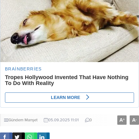
A
A
+
-
Gündem
Manşet
05.09.2025 11:01
0