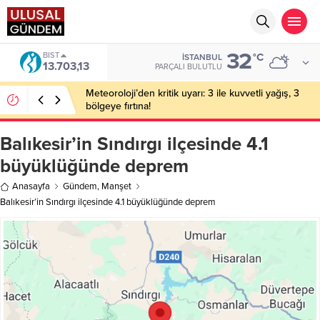
32
BIST
°C
İSTANBUL
13.703,13
PARÇALI BULUTLU
Meteoroloji’den kritik uyarı: 3 ile kuvvetli yağış, 3
bölgeye fırtına!
Balıkesir’in Sındırgı ilçesinde 4.1
büyüklüğünde deprem
Anasayfa
Gündem
,
Manşet
Balıkesir’in Sındırgı ilçesinde 4.1 büyüklüğünde deprem