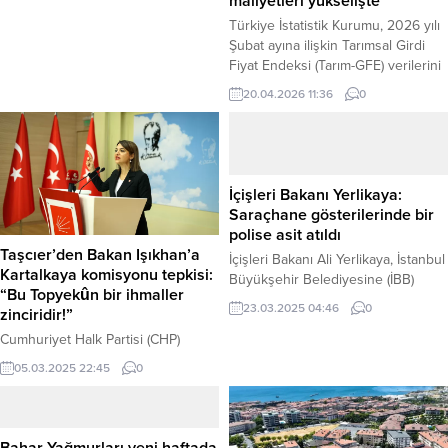
maliyetleri yükselişte
işlem uygulandı. Haber Merkezi –
Şanlıurfa Haliliye Belediyesi Zabıta
Türkiye İstatistik Kurumu, 2026 yılı
Müdürlüğü, halk sağlığını korumaya
Şubat ayına ilişkin Tarımsal Girdi
yönelik denetimlerini sıklaştırdı.
Fiyat Endeksi (Tarım-GFE) verilerini
Zabıta ekipleri, Devteşti Mahallesi...
açıkladı. Haber Merkezi – Bir
20.04.2026 11:36
0
önceki aya göre yüzde 3,10
artarken, geçen yılın aynı ayına
göre yüzde 31,55 yükseldi. Yılın
başına göre artış yüzde 7,08
olurken, on iki aylık ortalamalara
İçişleri Bakanı Yerlikaya:
göre artış yüzde 32,64 olarak
Saraçhane gösterilerinde bir
gerçekleşti....
polise asit atıldı
Taşcıer’den Bakan Işıkhan’a
İçişleri Bakanı Ali Yerlikaya, İstanbul
Kartalkaya komisyonu tepkisi:
Büyükşehir Belediyesine (İBB)
“Bu Topyekûn bir ihmaller
yönelik başlatılan soruşturmalarla
23.03.2025 04:46
0
zinciridir!”
ilgili olarak bu gece Saraçhane’de
düzenlenen gösterilerde bir polis
Cumhuriyet Halk Partisi (CHP)
memuruna asit atıldığını bildirdi.
Genel Başkan Yardımcısı Gamze
05.03.2025 22:45
0
Bakan Yerlikaya, sosyal medya
Taşcıer, Çalışma ve Sosyal Güvenlik
hesabından yaptığı paylaşımda, asit
Bakanı Vedat Işıkhan’ın, Bolu
saldırısına uğrayan polis
Kartalkaya Grand Otel yangınını
memurunun üniformasının
araştırmak üzere kurulan Meclis