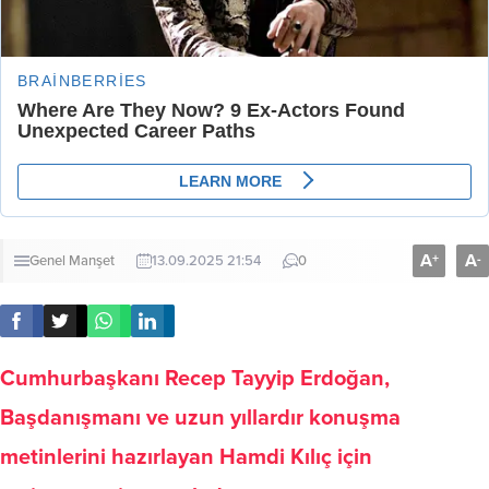
A
A
+
-
Genel
Manşet
13.09.2025 21:54
0
Cumhurbaşkanı Recep Tayyip Erdoğan,
Başdanışmanı ve uzun yıllardır konuşma
metinlerini hazırlayan Hamdi Kılıç için