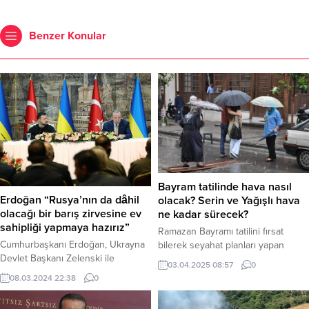
Benzer Konular
Bayram tatilinde hava nasıl
Erdoğan “Rusya’nın da dâhil
olacak? Serin ve Yağışlı hava
olacağı bir barış zirvesine ev
ne kadar sürecek?
sahipliği yapmaya hazırız”
Ramazan Bayramı tatilini fırsat
Cumhurbaşkanı Erdoğan, Ukrayna
bilerek seyahat planları yapan
Devlet Başkanı Zelenski ile
vatandaşlar, hava durumunu merak
03.04.2025 08:57
0
düzenlediği ortak basın
ediyor. Yurt genelinde etkili olacak
08.03.2024 22:38
0
toplantısında, “Başından beri
serin ve yağışlı havanın ne kadar
savaşın müzakereler temelinde
süreceği belli oldu. Yağışlar Pazar