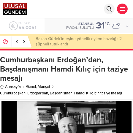
31
ALTIN
°C
İSTANBUL
6.584,66
PARÇALI BULUTLU
Ahbap Derneği’nde milyonluk vurgun iddiası: Haluk
Levent ve Ekibine gözaltı
Cumhurbaşkanı Erdoğan’dan,
Başdanışmanı Hamdi Kılıç için taziye
mesajı
Anasayfa
Genel
,
Manşet
Cumhurbaşkanı Erdoğan’dan, Başdanışmanı Hamdi Kılıç için taziye mesajı