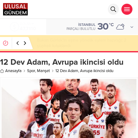
30
DOLAR
°C
İSTANBUL
47,7110
PARÇALI BULUTLU
Bakan Gürlek’in eşine yönelik eylem hazırlığı: 2
şüpheli tutuklandı
12 Dev Adam, Avrupa ikincisi oldu
Anasayfa
Spor
,
Manşet
12 Dev Adam, Avrupa ikincisi oldu