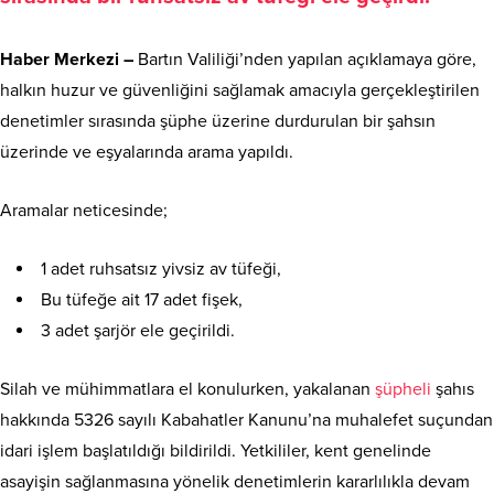
Haber Merkezi –
Bartın Valiliği’nden yapılan açıklamaya göre,
halkın huzur ve güvenliğini sağlamak amacıyla gerçekleştirilen
denetimler sırasında şüphe üzerine durdurulan bir şahsın
üzerinde ve eşyalarında arama yapıldı.
Aramalar neticesinde;
1 adet ruhsatsız yivsiz av tüfeği,
Bu tüfeğe ait 17 adet fişek,
3 adet şarjör ele geçirildi.
Silah ve mühimmatlara el konulurken, yakalanan
şüpheli
şahıs
hakkında 5326 sayılı Kabahatler Kanunu’na muhalefet suçundan
idari işlem başlatıldığı bildirildi. Yetkililer, kent genelinde
asayişin sağlanmasına yönelik denetimlerin kararlılıkla devam