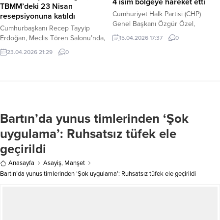
4 isim bölgeye hareket etti
TBMM’deki 23 Nisan
Cumhuriyet Halk Partisi (CHP)
resepsiyonuna katıldı
Genel Başkanı Özgür Özel,
Cumhurbaşkanı Recep Tayyip
Kahramanmaraş’ta bir okulda
Erdoğan, Meclis Tören Salonu’nda,
15.04.2026 17:37
0
meydana gelen ve büyük üzüntüye
TBMM Başkanı Numan
23.04.2026 21:29
0
yol açan silahlı saldırının ardından
Kurtulmuş’un ev sahipliğinde
bölgedeki durumu yakından takip
gerçekleştirilen 23 Nisan
etmek ve incelemelerde bulunmak
Resepsiyonu’na katıldı. Haber
üzere üst düzey bir heyet
Merkezi – TBMM Başkanı
görevlendirdi. Haber Merkezi –
Kurtulmuş ile Tören Salonu’nun
Kahramanmaraş’taki eğitim
yanında bulunan Mermerli Salon’a
yuvasında gerçekleşen saldırının
Bartın’da yunus timlerinden ‘Şok
geçen Cumhurbaşkanı Erdoğan,
ardından CHP kanadından hızlı bir
burada Cumhurbaşkanı Yardımcısı
uygulama’: Ruhsatsız tüfek ele
adım geldi....
Cevdet Yılmaz, kabine üyeleri ve
geçirildi
bazı davetlilerle bir süre sohbet
etti. Daha sonra,...
Anasayfa
Asayiş
,
Manşet
Bartın’da yunus timlerinden ‘Şok uygulama’: Ruhsatsız tüfek ele geçirildi