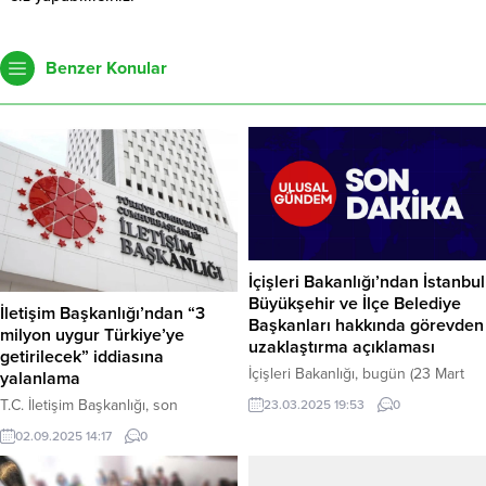
Benzer Konular
İçişleri Bakanlığı’ndan İstanbul
Büyükşehir ve İlçe Belediye
İletişim Başkanlığı’ndan “3
Başkanları hakkında görevden
milyon uygur Türkiye’ye
uzaklaştırma açıklaması
getirilecek” iddiasına
İçişleri Bakanlığı, bugün (23 Mart
yalanlama
2025) yaptığı basın açıklamasıyla
T.C. İletişim Başkanlığı, son
23.03.2025 19:53
0
İstanbul Büyükşehir Belediye
günlerde sosyal medyada yayılan
02.09.2025 14:17
0
Başkanı Ekrem İmamoğlu ile
“Türkiye ile Çin arasında 3 milyon
Beylikdüzü İlçe Belediye Başkanı
Uygur’un Türkiye’ye getirileceğine
Mehmet Murat Çalık ve Şişli İlçe