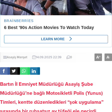
A
A
+
-
Asayiş
Manşet
14.09.2025 22:39
0
Bartın İl Emniyet Müdürlüğü Asayiş Şube
Müdürlüğü’ne bağlı Motosikletli Polis (Yunus)
Timleri, kentte düzenledikleri “şok uygulama”
sırasında bir ruhsatsız av tüfeği ele geçirdi.