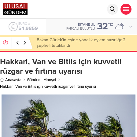
32
ALTIN
°C
İSTANBUL
6.496,95
PARÇALI BULUTLU
Ahbap Derneği’nde milyonluk vurgun iddiası: Haluk
Levent ve Ekibine gözaltı
Hakkari, Van ve Bitlis için kuvvetli
rüzgar ve fırtına uyarısı
Anasayfa
Gündem
,
Manşet
Hakkari, Van ve Bitlis için kuvvetli rüzgar ve fırtına uyarısı