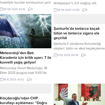
hedefiyle kurulan komisyonun yeni
Antalyaspor’u 2-0 mağlup etti.
adı “Milli Dayanışma, Kardeşlik ve
Haber Merkezi – Fenerbahçe,
05.08.2025 23:16
0
28.09.2025 23:58
0
Demokrasi Komisyonu” olarak
Trendyol Süper Lig’in 7. haftasında
belirlendi. 8 saat süren ilk
Hesap.com Antalyaspor’u konuk
toplantıda, komisyonun çalışma
etti. Chobani Stadyumu FB Şükrü
usul ve esasları tüm partilerin “oy
Saracoğlu Spor Kompleksi’nde
Şanlıurfa’da tonlarca kaçak
birliğiyle” kabul edildi. Komisyonun
oynanan karşılaşmayı hakem Ali
tütün ve binlerce sigara ele
ikinci toplantısına İçişleri Bakanı,
Yılmaz yönetti. 65. dakikada
geçirildi
Milli Savunma Bakanı ve MİT
Fenerbahçe, Talisca’nın attığı golle
Şanlıurfa İl Jandarma Komutanlığı
Başkanı davet edildi. Ankara –
1-0 öne geçti. 90+2. dakikada
ekipleri, tütün ve alkol kaçakçılarına
Türkiye’nin 41 yıllık...
Sebastian Szymański’nin...
Meteoroloji’den Batı
yönelik gerçekleştirdiği yoğun
17.03.2025 09:38
0
Karadeniz için kritik uyarı: 7 ile
çalışmalar sonucunda önemli bir
kuvvetli yağış geliyor!
başarıya imza attı. 07-14 Mart
tarihleri arasında Siverek ve
Meteoroloji Genel Müdürlüğü, 18
Viranşehir ilçelerinde düzenlenen
Ekim 2025 (bugün) saat 11:00’de
“Şok Yol Araması” operasyonunda
yayımladığı 345 numaralı uyarıyla
18.10.2025 20:52
0
tonlarca kaçak tütün ve binlerce
Batı Karadeniz bölgesi için kuvvetli
paket kaçak sigara ele geçirildi.
yağış ikazında bulundu. Haber
Şanlıurfa İl Jandarma Komutanlığı
Merkezi – Yapılan son
tarafından yapılan açıklamaya
değerlendirmelere göre, 19 Ekim
Kılıçdaroğlu’ndan CHP
göre,...
2025 Pazar günü bölgede kuvvetli
kurultayı açıklaması: “Doğru