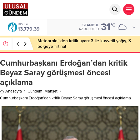
31
BIST
°C
İSTANBUL
13.779,39
AZ BULUTLU
Meteoroloji’den kritik uyarı: 3 ile kuvvetli yağış, 3
bölgeye fırtına!
Cumhurbaşkanı Erdoğan’dan kritik
Beyaz Saray görüşmesi öncesi
açıklama
Anasayfa
Gündem
,
Manşet
Cumhurbaşkanı Erdoğan’dan kritik Beyaz Saray görüşmesi öncesi açıklama