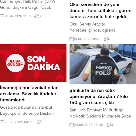
Cumhuriyet Halk Partisi (CHP)
Okul servislerinde yeni
Genel Başkanı Özgür Özel,
dönem: Tüm koltukları gören
partisinin TBMM Grup
kamera zorunlu hale geldi
21.04.2026 21:51
0
Toplantısı’nda yaptığı konuşmada
Okul Servis Araçları
gündemi sarsacak açıklamalarda
Yönetmeliği’nde, öğrenci
bulundu. Dış politikadan eğitime,
güvenliğini artırmayı hedefleyen
ekonomiden hukuk sistemine
19.08.2025 11:22
0
kapsamlı değişiklikler yapıldı.
kadar birçok alanda iktidarı sert
Bugün Resmi Gazete’de
sözlerle eleştiren Özel, seçim
yayımlanan yeni yönetmelikle, tüm
sandığını işaret ederek “Hodri
servis araçlarına bütün koltukları
meydan” dedi. Haber Merkezi –
gören iç ve dış kamera takılması
TBMM’deki grup kürsüsünden
zorunlu hale getirildi. Ayrıca
Türkiye’ye seslenen Özel, 47 yıl...
yönetmeliğin kapsamı, kreş ve
gündüz bakımevlerini de içine
İmamoğlu’nun avukatından
Şanlıurfa’da narkotik
alacak şekilde genişletildi. Haber
açıklama: Savcılık ifadeleri
operasyonu: Araçtan 7 kilo
Merkezi – İçişleri Bakanlığı
tamamlandı
150 gram skunk çıktı
öncülüğünde, Aile...
Gözaltında bulunan İstanbul
Şanlıurfa Emniyet Müdürlüğü
Büyükşehir Belediye Başkanı
Narkotik Suçlarla Mücadele Şube
Ekrem İmamoğlu’nun avukatı
Müdürlüğü ekipleri, düzenledikleri
23.03.2025 04:29
0
23.09.2025 23:05
0
Mehmet Pehlivan, müvekkilinin
bir operasyonda durdurdukları bir
savcılık ifadelerinin tamamlandığını
araçta 7 kilo 150 gram skunk