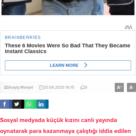
A
A
+
-
Asayiş
Manşet
20.09.2025 16:15
0
Sosyal medyada küçük kızını canlı yayında
oynatarak para kazanmaya çalıştığı iddia edilen