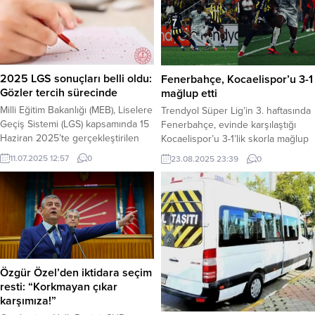
2025 LGS sonuçları belli oldu:
Fenerbahçe, Kocaelispor’u 3-1
Gözler tercih sürecinde
mağlup etti
Milli Eğitim Bakanlığı (MEB), Liselere
Trendyol Süper Lig’in 3. haftasında
Geçiş Sistemi (LGS) kapsamında 15
Fenerbahçe, evinde karşılaştığı
Haziran 2025’te gerçekleştirilen
Kocaelispor’u 3-1’lik skorla mağlup
merkezi sınavın sonuçlarını
ederek haftayı 3 puanla kapattı.
11.07.2025 12:57
0
23.08.2025 23:39
0
duyurdu. Yaklaşık 1 milyon
Karşılaşmada Fenerbahçe’nin
öğrencinin katıldığı sınavın
golleri Skriniar, Brown ve
sonuçları, 11 Temmuz 2025 Cuma
Talisca’dan gelirken, bir golü de
günü saat 10:00 itibarıyla MEB’in
VAR incelemesi sonrası iptal edildi.
resmi internet sitesi meb.gov.tr
Haber Merkezi – Chobani
üzerinden erişime açıldı. Sonuçlarla
Stadyumu’nda oynanan
birlikte, Ortaöğretime Geçiş Tercih
mücadelede Fenerbahçe, teknik
ve Yerleştirme Kılavuzu da aynı...
direktör Jose Mourinho
Özgür Özel’den iktidara seçim
yönetiminde sahaya çıktı. Maçın
resti: “Korkmayan çıkar
henüz...
karşımıza!”