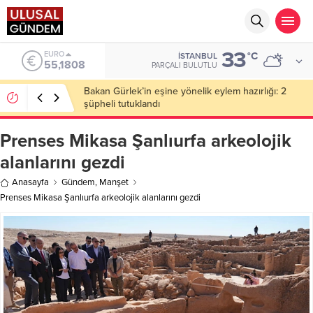
33
ALTIN
°C
İSTANBUL
6.662,82
PARÇALI BULUTLU
Ahbap Derneği’nde milyonluk vurgun iddiası: Haluk
Levent ve Ekibine gözaltı
Prenses Mikasa Şanlıurfa arkeolojik
alanlarını gezdi
Anasayfa
Gündem
,
Manşet
Prenses Mikasa Şanlıurfa arkeolojik alanlarını gezdi