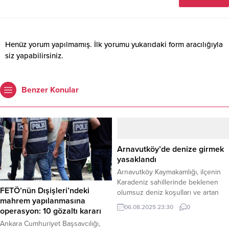
Henüz yorum yapılmamış. İlk yorumu yukarıdaki form aracılığıyla
siz yapabilirsiniz.
Benzer Konular
Arnavutköy’de denize girmek
yasaklandı
Arnavutköy Kaymakamlığı, ilçenin
Karadeniz sahillerinde beklenen
FETÖ’nün Dışişleri’ndeki
olumsuz deniz koşulları ve artan
mahrem yapılanmasına
dalga boyu nedeniyle yarın (7
06.08.2025 23:30
0
operasyon: 10 gözaltı kararı
Ağustos Perşembe) denize
girmenin gün boyu yasaklandığını
Ankara Cumhuriyet Başsavcılığı,