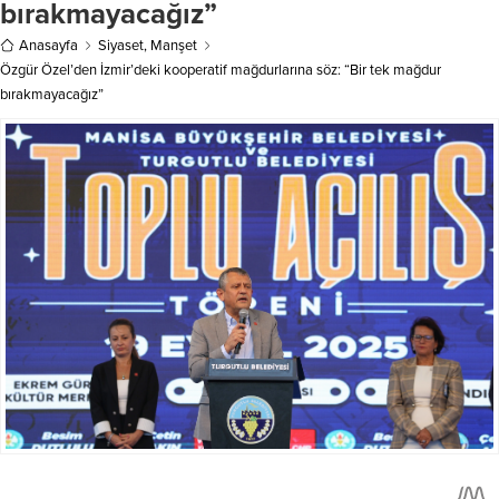
bırakmayacağız”
yaptığı açıklamada, Gazze’deki
devam ediyor. Bu gelişmelerin
askeri operasyonları daha da...
ardından benzin...
Anasayfa
Siyaset
,
Manşet
Özgür Özel’den İzmir’deki kooperatif mağdurlarına söz: “Bir tek mağdur
bırakmayacağız”