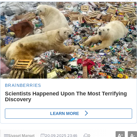
A
A
+
-
Siyaset
Manşet
20.09.2025 23:46
0