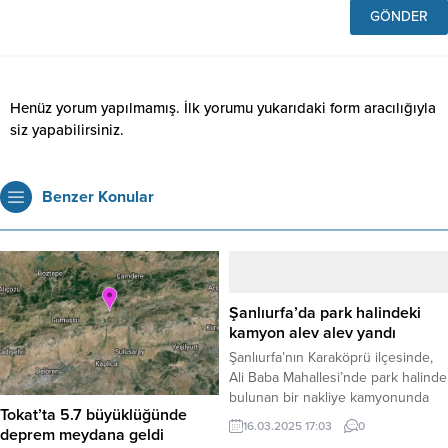
Henüz yorum yapılmamış. İlk yorumu yukarıdaki form aracılığıyla
siz yapabilirsiniz.
Benzer Konular
Şanlıurfa’da park halindeki
kamyon alev alev yandı
Şanlıurfa’nın Karaköprü ilçesinde,
Ali Baba Mahallesi’nde park halinde
bulunan bir nakliye kamyonunda
Tokat’ta 5.7 büyüklüğünde
henüz belirlenemeyen bir nedenle
16.03.2025 17:03
0
deprem meydana geldi
yangın çıktı. Alevler kısa sürede