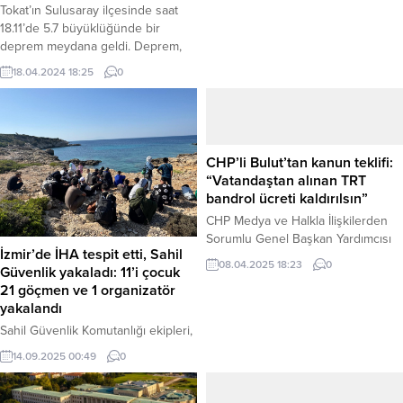
büyüyerek kamyonun yanında
Tokat’ın Sulusaray ilçesinde saat
bulunan bir nakliye asansörüne de
18.11’de 5.7 büyüklüğünde bir
sıçradı. Olay, öğle saatlerinde Ali
deprem meydana geldi. Deprem,
Baba Mahallesi’nde meydana geldi.
Richter ölçeğine göre 5.7 olarak
18.04.2024 18:25
0
Edinilen bilgilere göre, 34 DF 3120
kaydedildi. Depremin derinliği ise
plakalı nakliye kamyonundan
35 kilometre olarak belirlendi.
dumanlar yükselmeye başladı....
Deprem, Sulusaray’ın yanı sıra
Tokat merkez, Erbaa, Niksar, Turhal,
Pazar, Reşadiye ilçeleri ve çevre
CHP’li Bulut’tan kanun teklifi:
illerde de hissedildi. Depremde ilk
“Vatandaştan alınan TRT
belirlemelere göre can kaybı veya
bandrol ücreti kaldırılsın”
yaralanma...
CHP Medya ve Halkla İlişkilerden
Sorumlu Genel Başkan Yardımcısı
İzmir’de İHA tespit etti, Sahil
Burhanettin Bulut, vatandaşların
08.04.2025 18:23
0
Güvenlik yakaladı: 11’i çocuk
satın aldığı cep telefonu, bilgisayar,
21 göçmen ve 1 organizatör
tablet gibi elektronik cihazlardan
yakalandı
alınan TRT bandrol ücretinin
kaldırılması amacıyla Türkiye Büyük
Sahil Güvenlik Komutanlığı ekipleri,
Millet Meclisi (TBMM) Başkanlığı’na
İzmir’in Seferihisar ilçesinde
14.09.2025 00:49
0
kanun teklifi sundu. Bulut, teklifin
düzenledikleri başarılı bir
gerekçesinde, tüm vatandaşların
operasyonla yasa dışı yollarla yurt
vergileriyle finanse edilen TRT’nin
dışına çıkmaya hazırlanan bir gruba