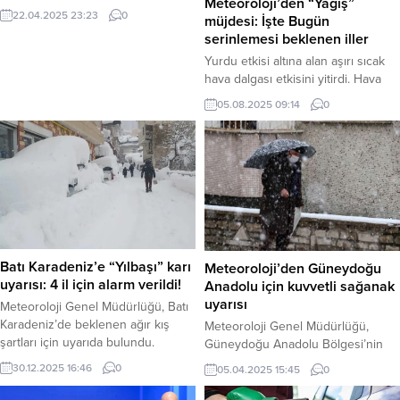
Meteoroloji’den “Yağış”
Çocuk Bayramı’nda da Manisalılara
22.04.2025 23:23
0
müjdesi: İşte Bugün
ücretsiz olarak toplu taşıma hizmeti
serinlemesi beklenen iller
verecek. Manisa Büyükşehir
Yurdu etkisi altına alan aşırı sıcak
Belediye Başkanı Ferdi Zeyrek,
hava dalgası etkisini yitirdi. Hava
Gazi Mustafa Kemal Atatürk’ün tüm
sıcaklıkları hissedilir derecede
dünya çocuklarına armağan ettiği
05.08.2025 09:14
0
azalırken, Meteoroloji’den bazı iller
anlamlı günde, tüm Manisalıları bu
için serinletici sağanak yağış haberi
coşkuyu paylaşmaya davet etti.
geldi. Marmara bölgesi için ise
Zeyrek, “23 Nisan Ulusal...
kuvvetli rüzgar uyarısı yapıldı.
Haber Merkezi – Geçtiğimiz
haftalarda mevsim normallerinin 6
ila 12 derece üzerinde seyreden
bunaltıcı sıcaklar yerini daha serin...
Batı Karadeniz’e “Yılbaşı” karı
Meteoroloji’den Güneydoğu
uyarısı: 4 il için alarm verildi!
Anadolu için kuvvetli sağanak
uyarısı
Meteoroloji Genel Müdürlüğü, Batı
Karadeniz’de beklenen ağır kış
Meteoroloji Genel Müdürlüğü,
şartları için uyarıda bulundu.
Güneydoğu Anadolu Bölgesi’nin
Düzce, Zonguldak, Bartın ve
bazı kesimleri için kuvvetli yağış
30.12.2025 16:46
0
05.04.2025 15:45
0
Kastamonu’da yılbaşı günü (31
uyarısında bulundu. Vatandaşların
Aralık) kuvvetli kar yağışı
ani sel, su baskını ve yıldırım gibi