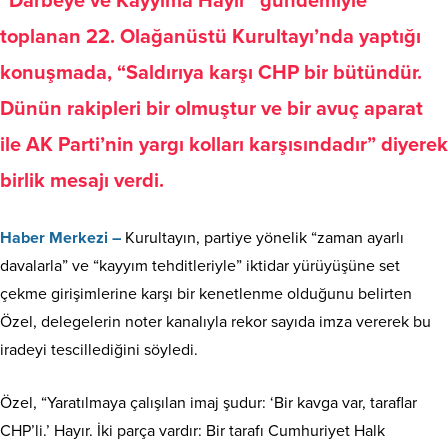
“Darbeye ve Kayyıma Hayır” gündemiyle
toplanan 22. Olağanüstü Kurultayı’nda yaptığı
konuşmada, “Saldırıya karşı CHP bir bütündür.
Dünün rakipleri bir olmuştur ve bir avuç aparat
ile AK Parti’nin yargı kolları karşısındadır” diyerek
birlik mesajı verdi.
Haber Merkezi –
Kurultayın, partiye yönelik “zaman ayarlı
davalarla” ve “kayyım tehditleriyle” iktidar yürüyüşüne set
çekme girişimlerine karşı bir kenetlenme olduğunu belirten
Özel, delegelerin noter kanalıyla rekor sayıda imza vererek bu
iradeyi tescillediğini söyledi.
Özel, “Yaratılmaya çalışılan imaj şudur: ‘Bir kavga var, taraflar
CHP’li.’ Hayır. İki parça vardır: Bir tarafı Cumhuriyet Halk