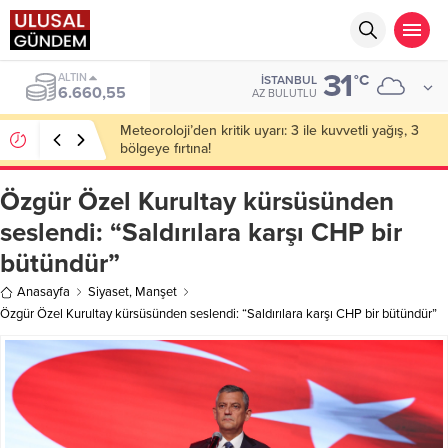
31
ALTIN
°C
İSTANBUL
6.660,55
AZ BULUTLU
Meteoroloji’den kritik uyarı: 3 ile kuvvetli yağış, 3
bölgeye fırtına!
Özgür Özel Kurultay kürsüsünden
seslendi: “Saldırılara karşı CHP bir
bütündür”
Anasayfa
Siyaset
,
Manşet
Özgür Özel Kurultay kürsüsünden seslendi: “Saldırılara karşı CHP bir bütündür”