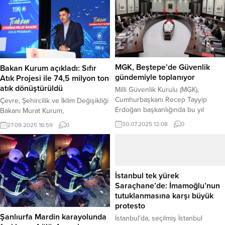
MGK, Beştepe’de Güvenlik
Bakan Kurum açıkladı: Sıfır
gündemiyle toplanıyor
Atık Projesi ile 74,5 milyon ton
atık dönüştürüldü
Milli Güvenlik Kurulu (MGK),
Cumhurbaşkanı Recep Tayyip
Çevre, Şehircilik ve İklim Değişikliği
Erdoğan başkanlığında bu yıl
Bakanı Murat Kurum,
dördüncü kez Beştepe’de toplandı.
Cumhurbaşkanı Recep Tayyip
30.07.2025 12:08
0
27.09.2025 16:59
0
Haber Merkezi – Cumhurbaşkanlığı
Erdoğan’ın eşi Emine Erdoğan’ın
programına göre saat 15.00’teki
himayelerinde yürütülen Sıfır Atık
toplantının öncelikli gündemi,
Projesi’nin 8 yıllık başarılarını
“terörsüz Türkiye” süreci olacak.
açıkladı. Haber Merkezi – Bakan
PKK’nın 11 Temmuz’da başlattığı
Kurum, proje sayesinde 74,5
İstanbul tek yürek
silah bırakma süreci, sahadaki
milyon ton atığın çöp olmaktan
Saraçhane’de: İmamoğlu’nun
askeri ve istihbari verilerle
kurtarılarak ekonomiye geri
tutuklanmasına karşı büyük
değerlendirilecek. Örgütün Suriye
kazandırıldığını bildirdi. Projenin 8.
protesto
ve Avrupa yapılanmalarından
yılı dolayısıyla bir açıklama yapan
Şanlıurfa Mardin karayolunda
İstanbul’da, seçilmiş İstanbul
kaynaklanabilecek riskler...
Bakan...