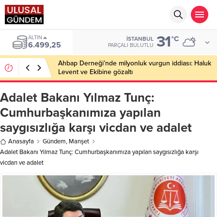
31
BIST
°C
İSTANBUL
13.798,82
PARÇALI BULUTLU
Ahbap Derneği’nde milyonluk vurgun iddiası: Haluk
Levent ve Ekibine gözaltı
Adalet Bakanı Yılmaz Tunç:
Cumhurbaşkanımıza yapılan
saygısızlığa karşı vicdan ve adalet
Anasayfa
Gündem
,
Manşet
Adalet Bakanı Yılmaz Tunç: Cumhurbaşkanımıza yapılan saygısızlığa karşı
vicdan ve adalet