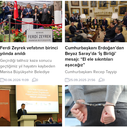
Cumhurbaşkanı Erdoğan’dan
Ferdi Zeyrek vefatının birinci
Beyaz Saray’da ‘İş Birliği’
yılında anıldı
mesajı: “El ele sıkıntıları
Geçirdiği talihsiz kaza sonucu
aşacağız”
geçtiğimiz yıl hayatını kaybeden
Cumhurbaşkanı Recep Tayyip
Manisa Büyükşehir Belediye
Erdoğan, ABD Başkanı Donald
Başkanı Ferdi Zeyrek, vefatının
25.09.2025 21:56
0
10.06.2026 11:09
0
Trump ile Beyaz Saray’daki
birinci yıl dönümünde düzenlenen
görüşmesi öncesinde yaptığı
programla anıldı. Haber Merkezi –
açıklamada, bölgesel sorunların
Manisa Büyükşehir Belediyesi’nin
çözümü için iş birliği mesajı verdi.
merhum başkanı Ferdi Zeyrek için
Erdoğan, “Birlikte el ele bölgedeki
düzenlenen anma programına
bu sıkıntıları aşacağımıza
Manisa Büyükşehir Belediye
inanıyorum,” dedi. Haber Merkezi –
Başkanı Besim Dutlulu, Genel
Türkiye Cumhuriyeti
Sekreter Burak Deste, genel