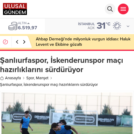
31
ALTIN
°C
İSTANBUL
6.519,97
AÇIK
Ahbap Derneği’nde milyonluk vurgun iddiası: Haluk
Levent ve Ekibine gözaltı
Şanlıurfaspor, İskenderunspor maçı
hazırlıklarını sürdürüyor
Anasayfa
Spor
,
Manşet
Şanlıurfaspor, İskenderunspor maçı hazırlıklarını sürdürüyor