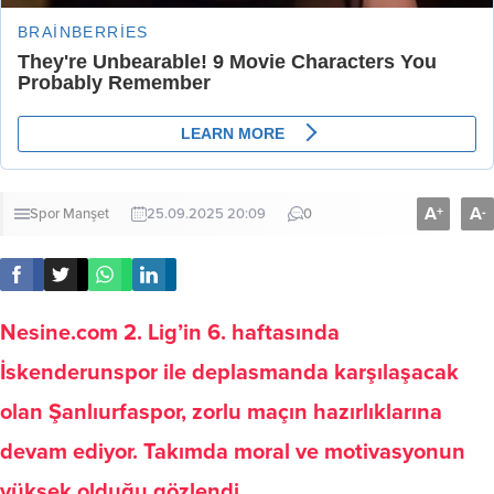
A
A
+
-
Spor
Manşet
25.09.2025 20:09
0
Nesine.com 2. Lig’in 6. haftasında
İskenderunspor ile deplasmanda karşılaşacak
olan Şanlıurfaspor, zorlu maçın hazırlıklarına
devam ediyor. Takımda moral ve motivasyonun
yüksek olduğu gözlendi.