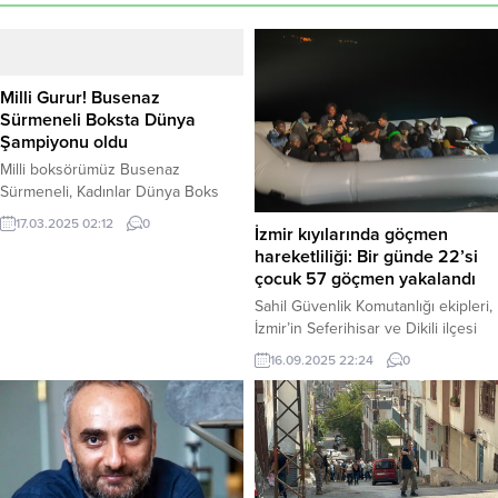
Milli Gurur! Busenaz
Sürmeneli Boksta Dünya
Şampiyonu oldu
Milli boksörümüz Busenaz
Sürmeneli, Kadınlar Dünya Boks
Şampiyonası’nda tarihi bir başarıya
17.03.2025 02:12
0
İzmir kıyılarında göçmen
imza attı. 66 kiloda ringe çıkan
hareketliliği: Bir günde 22’si
Busenaz Sürmeneli, rakiplerini
çocuk 57 göçmen yakalandı
geride bırakarak dünya şampiyonu
oldu ve altın madalyanın sahibi
Sahil Güvenlik Komutanlığı ekipleri,
oldu. Bu büyük başarısıyla
İzmir’in Seferihisar ve Dikili ilçesi
Türkiye’yi gururlandıran Busenaz
açıklarında dün düzenledikleri iki
16.09.2025 22:24
0
Sürmeneli’ye tebrik ve takdir
ayrı operasyonla yasa dışı geçiş
mesajları yağıyor. Milli
yapmaya çalışan 57 düzensiz
sporcumuzun azmi ve başarısı,
göçmeni yakaladı. Yakalananlar
Türk spor tarihine...
arasında 22 çocuğun da olması
dikkat çekti. Haber Merkezi – İlk
operasyon, 15 Eylül Pazartesi