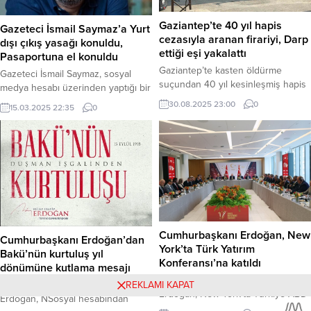
gecesi saat 02.40 sularında
Seferihisar açıklarında
Gaziantep’te 40 yıl hapis
Gazeteci İsmail Saymaz’a Yurt
gerçekleştirildi. Bölgede görevli
cezasıyla aranan firariyi, Darp
dışı çıkış yasağı konuldu,
Sahil...
ettiği eşi yakalattı
Pasaportuna el konuldu
Gaziantep’te kasten öldürme
Gazeteci İsmail Saymaz, sosyal
suçundan 40 yıl kesinleşmiş hapis
medya hesabı üzerinden yaptığı bir
cezasıyla aranan bir firari,
paylaşımla kendisine yurt dışı çıkış
30.08.2025 23:00
0
15.03.2025 22:35
0
saklandığı evinde eşini darp etmesi
yasağı konulduğunu ve
üzerine yakalandı. Eşinin ihbarıyla
pasaportuna el konulduğunu
harekete geçen polis, Polis Özel
duyurdu. Saymaz, eşi, çocuğu ve
Harekat ve dron destekli
arkadaşlarıyla hafta sonu tatili için
operasyonla firariyi 3 saatlik bir
yola çıktığı sırada bu kararı
çalışmanın ardından yakaladı.
öğrendiğini belirtti. Hakkındaki yurt
Haber Merkezi – Olay, Şehitkamil
dışı çıkış yasağına tepki gösteren
ilçesi Karşıyaka Mahallesi’nde
Saymaz, “Kaçacak olsaydım… Son
meydana geldi. İddiaya göre,...
1.5 ayda...
Cumhurbaşkanı Erdoğan, New
Cumhurbaşkanı Erdoğan’dan
York’ta Türk Yatırım
Bakü’nün kurtuluş yıl
Konferansı’na katıldı
dönümüne kutlama mesajı
Cumhurbaşkanı Recep Tayyip
Cumhurbaşkanı Recep Tayyip
REKLAMI KAPAT
Erdoğan, New York’ta Türkiye-ABD
Erdoğan, NSosyal hesabından
İş Konseyi tarafından düzenlenen