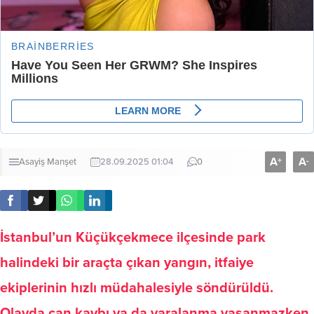
A
A
+
-
Asayiş
Manşet
28.09.2025 01:04
0
İstanbul’un Küçükçekmece ilçesinde park
halindeki bir araçta çıkan yangın, itfaiye
ekiplerinin hızlı müdahalesiyle söndürüldü.
Olayda can kaybı ya da yaralanma yaşanmazken,