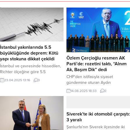
İstanbul yakınlarında 5.5
büyüklüğünde deprem: Kötü
Özlem Çerçioğlu resmen AK
yapı stokuna dikkat çekildi
Parti’de: rozetini taktı, “Alnım
İstanbul ve çevresinde hissedilen,
Ak, Başım Dik” dedi
Richter ölçeğine göre 5.5
CHP’den istifasıyla siyaset
büyüklüğünde bir deprem
23.04.2025 13:16
0
gündemine oturan Aydın
meydana geldi. Sarsıntının, özellikle
Büyükşehir Belediye Başkanı
kötü yapılmış binalarda hasara yol
14.08.2025 18:33
0
Özlem Çerçioğlu, bugün
açabileceği belirtildi. Edinilen
düzenlenen törenle resmen AK
bilgiye göre, deprem bugün 23
Parti’ye katıldı. Rozeti takıldıktan
Nisan 2025 Çarşamba günü saat
sonra ilk konuşmasını yapan
13:02:36’da kaydedildi. Merkez
Siverek’te iki otomobil çarpıştı:
Çerçioğlu, “Alnım ak, başım dik”
üssü Marmara Denizi’nde, İstanbul
3 yaralı
dedi. Törende, 6’sı CHP’li olmak
yakınlarında yer alan sarsıntı, yerin
Şanlıurfa’nın Siverek ilçesinde iki
üzere 9 belediye başkanının daha
13.0 kilometre derinliğinde