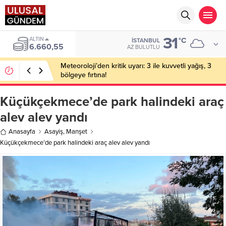
31
ALTIN
°C
İSTANBUL
6.660,55
AZ BULUTLU
Meteoroloji’den kritik uyarı: 3 ile kuvvetli yağış, 3
bölgeye fırtına!
Küçükçekmece’de park halindeki araç
alev alev yandı
Anasayfa
Asayiş
,
Manşet
Küçükçekmece’de park halindeki araç alev alev yandı