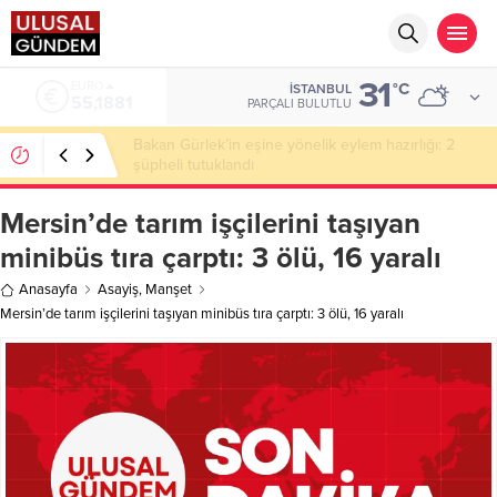
31
ALTIN
°C
İSTANBUL
6.660,55
PARÇALI BULUTLU
Ahbap Derneği’nde milyonluk vurgun iddiası: Haluk
Levent ve Ekibine gözaltı
Mersin’de tarım işçilerini taşıyan
minibüs tıra çarptı: 3 ölü, 16 yaralı
Anasayfa
Asayiş
,
Manşet
Mersin’de tarım işçilerini taşıyan minibüs tıra çarptı: 3 ölü, 16 yaralı