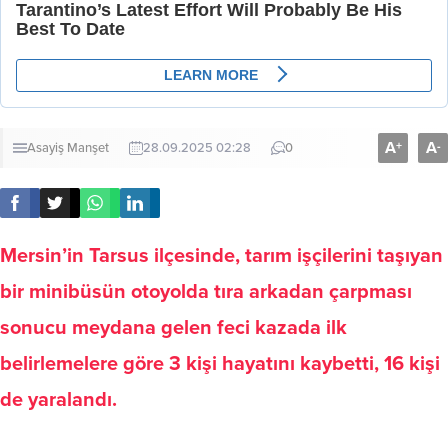
A
A
+
-
Asayiş
Manşet
28.09.2025 02:28
0
Mersin’in Tarsus ilçesinde, tarım işçilerini taşıyan
bir minibüsün otoyolda tıra arkadan çarpması
sonucu meydana gelen feci kazada ilk
belirlemelere göre 3 kişi hayatını kaybetti, 16 kişi
de yaralandı.