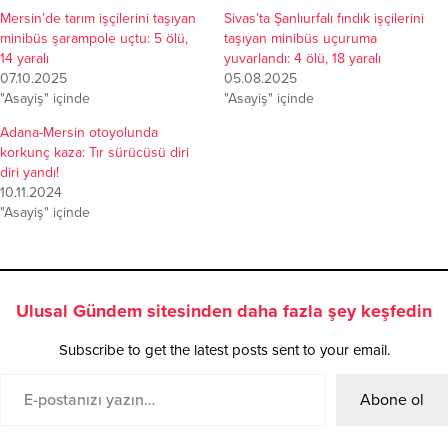
Mersin’de tarım işçilerini taşıyan
Sivas’ta Şanlıurfalı fındık işçilerini
minibüs şarampole uçtu: 5 ölü,
taşıyan minibüs uçuruma
14 yaralı
yuvarlandı: 4 ölü, 18 yaralı
07.10.2025
05.08.2025
"Asayiş" içinde
"Asayiş" içinde
Adana-Mersin otoyolunda
korkunç kaza: Tır sürücüsü diri
diri yandı!
10.11.2024
"Asayiş" içinde
Ulusal Gündem sitesinden daha fazla şey keşfedin
Subscribe to get the latest posts sent to your email.
Abone ol