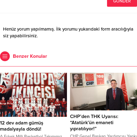
Henüz yorum yapılmamış. İlk yorumu yukarıdaki form aracılığıyla
siz yapabilirsiniz.
Benzer Konular
CHP’den THK Uyarısı:
“Atatürk’ün emaneti
12 dev adam gümüş
yıpratılıyor!”
madalyayla döndü!
CHP Genel Başkan Yardımcısı Yankı
A Erkek Milli Basketbol Takımımız,