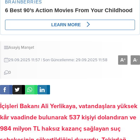
Asayiş
Manşet
A
A
+
-
29.09.2025 11:57 | Son Güncellenme: 29.09.2025 11:58
0
İçişleri Bakanı Ali Yerlikaya, vatandaşlara yüksek
kâr vaadinde bulunarak 537 kişiyi dolandıran ve
984 milyon TL haksız kazanç sağlayan suç
şebekesinin çökertildiğini duyurdu. Tekirdağ