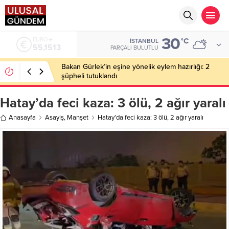
30
EURO
°C
İSTANBUL
55,1513
PARÇALI BULUTLU
Bakan Gürlek’in eşine yönelik eylem hazırlığı: 2
şüpheli tutuklandı
Hatay’da feci kaza: 3 ölü, 2 ağır yaralı
Anasayfa
Asayiş
,
Manşet
Hatay’da feci kaza: 3 ölü, 2 ağır yaralı