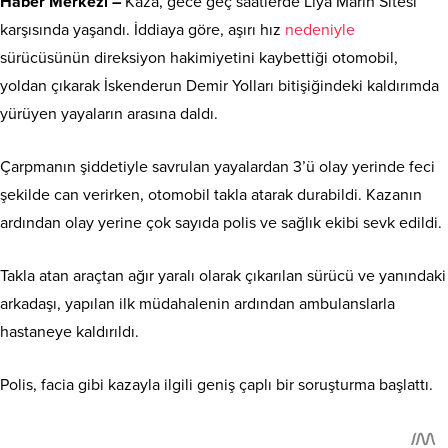
Haber Merkezi –
Kaza, gece geç saatlerde Liya Marin Sitesi
karşısında yaşandı. İddiaya göre, aşırı hız
nedeniyle
sürücüsünün direksiyon hakimiyetini kaybettiği otomobil,
yoldan çıkarak İskenderun Demir Yolları bitişiğindeki kaldırımda
yürüyen yayaların arasına daldı.
Çarpmanın şiddetiyle savrulan yayalardan 3’ü olay yerinde feci
şekilde can verirken, otomobil takla atarak durabildi. Kazanın
ardından olay yerine çok sayıda polis ve sağlık ekibi sevk edildi.
Takla atan araçtan ağır yaralı olarak çıkarılan sürücü ve yanındaki
arkadaşı, yapılan ilk müdahalenin ardından ambulanslarla
hastaneye kaldırıldı.
Polis, facia gibi kazayla ilgili geniş çaplı bir soruşturma başlattı.