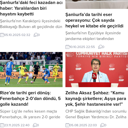
Şanlıurfa’daki feci kazadan acı
haber: Yaralılardan biri
hayatını kaybetti
Şanlıurfa’da tarihi eser
operasyonu: Çok sayıda
Şanlıurfa’nın Karaköprü ilçesindeki
heykel ve kitabe ele geçirildi
Balıkayağı Bulvarı alt geçidinde dün
gece meydana gelen zincirleme
Şanlıurfa’nın Eyyübiye ilçesinde
05.10.2025 02:32
0
trafik kazasının detayları ortaya
jandarma ekipleri tarafından
çıktı. Hatalı sollama sonucu
düzenlenen operasyonda, tarihi
10.10.2025 22:55
0
meydana geldiği iddia edilen feci
eser olduğu değerlendirilen çok
kazada, hafif ticari araç sürücüsü
sayıda heykel, kitabe ve tablo ele
Mustafa Demir hayatını kaybetti, 4
geçirildi. Olayla ilgili 2 şüpheli
kişi de yaralandı. Haber Merkezi –
hakkında adli işlem başlatıldı. Haber
Kaza, dün (Cumartesi) gece
Merkezi – Şanlıurfa Valiliği’nden
saatlerinde Balıkayağı Köprülü
yapılan açıklamaya göre, İl
Kavşağı alt...
Jandarma Komutanlığı ekipleri,
“Kültür ve Tabiat Varlıklarının
Rize’de tarihi geri dönüş:
Zeliha Aksaz Şahbaz: “Kamu
Korunması” çalışmaları kapsamında
Fenerbahçe 2-0’dan döndü, 5
kaynağı şirketlere; Aşıya para
9 Ekim 2025...
golle kazandı!
yok, Şehir hastanesine var!”
Süper Lig’de nefes kesen maçta
CHP Sağlık Bakanlığı’ndan sorumlu
Fenerbahçe, ilk yarısını 2-0 geride
Genel Başkan Yardımcısı Dr. Zeliha
kapattığı Çaykur Rizespor
Aksaz Şahbaz, şehir hastanelerine
23.11.2025 22:40
0
05.08.2025 22:03
0