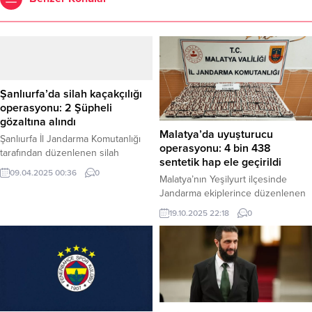
Şanlıurfa’da silah kaçakçılığı
operasyonu: 2 Şüpheli
gözaltına alındı
Malatya’da uyuşturucu
Şanlıurfa İl Jandarma Komutanlığı
operasyonu: 4 bin 438
tarafından düzenlenen silah
sentetik hap ele geçirildi
kaçakçılığı operasyonunda 2
09.04.2025 00:36
0
Malatya’nın Yeşilyurt ilçesinde
şüpheli yakalanarak gözaltına alındı.
Jandarma ekiplerince düzenlenen
Alınan bilgiye göre, İl Jandarma
uyuşturucu operasyonunda; 4 bin
Komutanlığı ekipleri, silah
19.10.2025 22:18
0
438 adet sentetik ecza uyuşturucu
kaçakçılığıyla mücadele çalışmaları
hap ele geçirildi. Olayla ilgili 1
çerçevesinde dün (8 Nisan Salı)
şüpheli şahıs gözaltına alındı.
Şanlıurfa’nın merkez Haliliye
Haber Merkezi – Malatya İl
ilçesinde belirlenen bazı adreslere
Jandarma Komutanlığı ekipleri,
operasyon gerçekleştirdi.
narkotik suçlarla mücadele
Operasyon kapsamında adreslerde
çalışmaları kapsamında Yeşilyurt
yapılan aramalarda şunlar ele