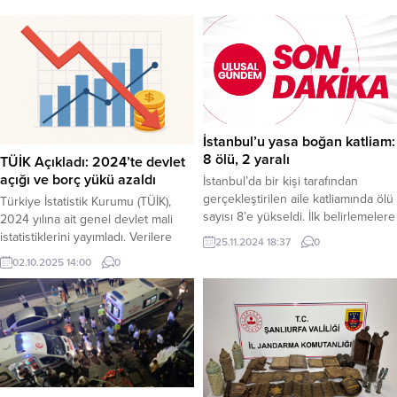
İstanbul’u yasa boğan katliam:
8 ölü, 2 yaralı
TÜİK Açıkladı: 2024’te devlet
açığı ve borç yükü azaldı
İstanbul’da bir kişi tarafından
gerçekleştirilen aile katliamında ölü
Türkiye İstatistik Kurumu (TÜİK),
sayısı 8’e yükseldi. İlk belirlemelere
2024 yılına ait genel devlet mali
göre 4 kişiyi öldürüp 2 kişiyi
istatistiklerini yayımladı. Verilere
25.11.2024 18:37
0
yaralayan saldırgan, daha sonra
göre, Türkiye’nin genel devlet
02.10.2025 14:00
0
kendi canına kıymıştı. İstanbul’u
açığının Gayrisafi Yurt İçi Hasıla’ya
yasa boğan olay, dün akşam
(GSYH) oranı düşerken, borç
saatlerinde Büyükçekmece, Avcılar
stokunun GSYH’ye oranı da
ve Esenyurt ilçelerinde meydana
geriledi. Haber Merkezi – TÜİK
geldi. Evli ve 1 çocuk babası
tarafından açıklanan verilere göre,
Bahtiyar Aladağ, henüz bilinmeyen
2024 yılında genel devlet açığı 1
bir...
trilyon 438 milyar 854 milyon...