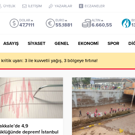
ÜYELİK
İLETİŞİM
YAZARLAR
ECZANELER
DOLAR
EURO
ALTIN
BI
47,7111
55,1881
6.660,55
1
ASAYIŞ
SİYASET
GENEL
EKONOMİ
SPOR
Dİ
ritik uyarı: 3 ile kuvvetli yağış, 3 bölgeye fırtına!
akkale’de 4,9
üklüğünde deprem! İstanbul