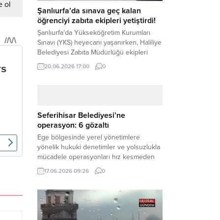
 ol
Şanlıurfa’da sınava geç kalan
öğrenciyi zabıta ekipleri yetiştirdi!
Şanlıurfa’da Yükseköğretim Kurumları
Sınavı (YKS) heyecanı yaşanırken, Haliliye
Belediyesi Zabıta Müdürlüğü ekipleri
geleceğini belirleyecek sınava geç kalma
20.06.2026 17:00
0
tehlikesiyle karşı karşıya kalan bir
öğrencinin yardımına Hızır gibi yetişti.
Haber Merkezi – Geleceklerini
şekillendirmek için YKS salonlarının
yolunu tutan binlerce aday arasında,
Seferihisar Belediyesi’ne
sınav yerine zamanında ulaşamayan bir
operasyon: 6 gözaltı
öğrenci büyük bir panik yaşadı....
Ege bölgesinde yerel yönetimlere
yönelik hukuki denetimler ve yolsuzlukla
mücadele operasyonları hız kesmeden
devam ediyor. İzmir’in turistik ilçelerinden
17.06.2026 09:26
0
Seferihisar Belediyesi, sabah saatlerinde
düzenlenen şok bir rüşvet
operasyonuyla sarsıldı. Haber Merkezi –
İzmir Cumhuriyet Başsavcılığı
koordinesinde yürütülen geniş kapsamlı