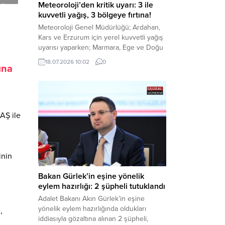
Meteoroloji’den kritik uyarı: 3 ile
kuvvetli yağış, 3 bölgeye fırtına!
Meteoroloji Genel Müdürlüğü; Ardahan,
Kars ve Erzurum için yerel kuvvetli yağış
uyarısı yaparken; Marmara, Ege ve Doğu
Anadolu’nun belirli kesimlerinde ise
18.07.2026 10:02
0
ına
saatte 60 kilometre hıza ulaşabilecek
kuvvetli rüzgarlara karşı vatandaşları
tedbirli olmaya çağırdı. Haber Merkezi –
Çevre, Şehircilik ve İklim Değişikliği
Bakanlığı Meteoroloji Genel Müdürlüğü,
AŞ ile
ülke genelini kapsayan son hava...
inin
Bakan Gürlek’in eşine yönelik
eylem hazırlığı: 2 şüpheli tutuklandı
Adalet Bakanı Akın Gürlek’in eşine
yönelik eylem hazırlığında oldukları
,
iddiasıyla gözaltına alınan 2 şüpheli,