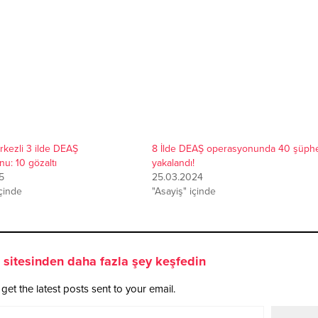
kezli 3 ilde DEAŞ
8 İlde DEAŞ operasyonunda 40 şüphe
u: 10 gözaltı
yakalandı!
5
25.03.2024
içinde
"Asayiş" içinde
sitesinden daha fazla şey keşfedin
get the latest posts sent to your email.