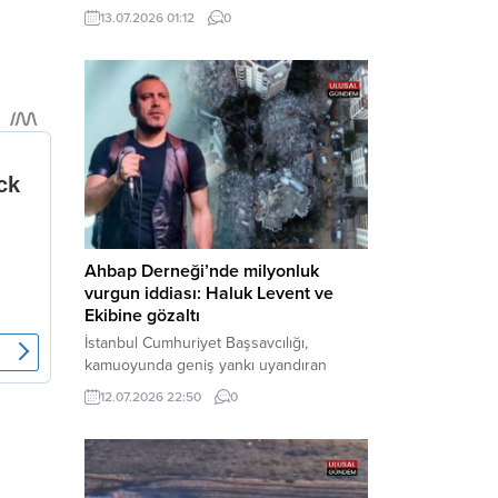
çıkarıldıkları mahkemece tutuklanarak
13.07.2026 01:12
0
cezaevine gönderildi. Haber Merkezi –
Bakırköy Cumhuriyet Başsavcılığı
tarafından yürütülen geniş kapsamlı
soruşturma çerçevesinde gözaltına
alınan şüphelilerin emniyetteki işlemleri
tamamlandı. Güvenlik birimlerindeki
sorgularının ardından yoğun güvenlik
önlemleri altında adliyeye sevk edilen
U.Y. ve...
Ahbap Derneği’nde milyonluk
vurgun iddiası: Haluk Levent ve
Ekibine gözaltı
İstanbul Cumhuriyet Başsavcılığı,
kamuoyunda geniş yankı uyandıran
Ahbap Derneği’ne yönelik kapsamlı bir
12.07.2026 22:50
0
soruşturma başlattığını ve Dernek
Başkanı Haluk Levent dâhil bazı
şüphelilerin gözaltına alındığını açıkladı.
Yürütülen tahkikatın “Dernekler