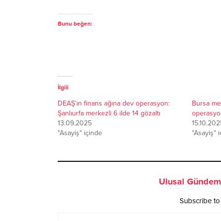
Bunu beğen:
İlgili
DEAŞ’ın finans ağına dev operasyon:
Bursa mer
Şanlıurfa merkezli 6 ilde 14 gözaltı
operasyon
13.09.2025
15.10.202
"Asayiş" içinde
"Asayiş" 
Ulusal Gündem 
Subscribe to 