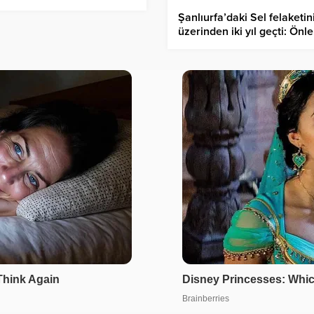
evre illerde de hissedildi
Şanlıurfa’daki Sel felaketin
üzerinden iki yıl geçti: Önl
hala bekleniyor