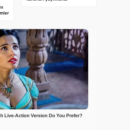
in
emler