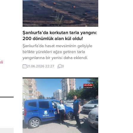
Kanunu’na muhalefet”, “suçtan
kaynaklanan mal varlığı değerlerini
aklama” ve “örgüt” suçlamaları
kapsamında derinleştirildiği bildirildi.
Haber Merkezi – Soruşturmanın
odağında, özellikle 6 Şubat...
Şanlıurfa’da korkutan tarla yangını:
200 dönümlük alan kül oldu!
Şanlıurfa’da hasat mevsiminin gelişiyle
birlikte yürekleri ağza getiren tarla
yangınlarına bir yenisi daha eklendi.
li
Hilvan ilçesinde çıkan yangında, 50
21.06.2026 22:27
0
dönümü biçilmemiş buğday olmak üzere
toplam 200 dönümlük arazi alevlere
teslim olarak küle döndü. Haber Merkezi
– Yangın, Şanlıurfa’nın Hilvan ilçesine
bağlı Agilmuz köyünde meydana geldi.
Edinilen bilgilere göre, henüz
belirlenemeyen...