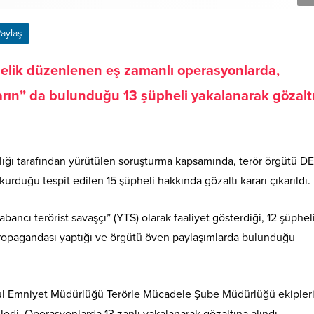
aylaş
nelik düzenlenen eş zamanlı operasyonlarda,
ların” da bulunduğu 13 şüpheli yakalanarak gözalt
ığı tarafından yürütülen soruşturma kapsamında, terör örgütü DE
kurduğu tespit edilen 15 şüpheli hakkında gözaltı kararı çıkarıldı.
ancı terörist savaşçı” (YTS) olarak faaliyet gösterdiği, 12 şüphel
propagandası yaptığı ve örgütü öven paylaşımlarda bulunduğu
bul Emniyet Müdürlüğü Terörle Mücadele Şube Müdürlüğü ekipleri
ledi. Operasyonlarda 13 zanlı yakalanarak gözaltına alındı.