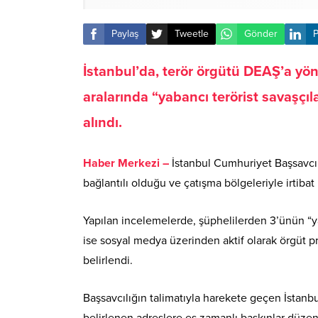
Paylaş
Tweetle
Gönder
P
İstanbul’da, terör örgütü DEAŞ’a yö
aralarında “yabancı terörist savaşçı
alındı.
Haber Merkezi –
İstanbul Cumhuriyet Başsavcıl
bağlantılı olduğu ve çatışma bölgeleriyle irtibat 
Yapılan incelemelerde, şüphelilerden 3’ünün “yab
ise sosyal medya üzerinden aktif olarak örgüt 
belirlendi.
Başsavcılığın talimatıyla harekete geçen İstan
belirlenen adreslere eş zamanlı baskınlar düzen