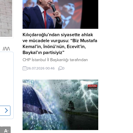
Kılıçdaroğlu’ndan siyasette ahlak
ve mücadele vurgusu: “Biz Mustafa
Kemal’in, İnönü’nün, Ecevit’in,
Baykal’ın partisiyiz”
CHP İstanbul İl Başkanlığı tarafından
düzenlenen Üye Katılım Töreni’nde
26.07.2026 00:46
0
konuşan Kemal Kılıçdaroğlu; partinin
tarihsel misyonundan siyasette ahlaka,
beşli çetelerle mücadeleden Aile
Destekleri Sigortası’na kadar birçok kritik
konuda sert ve net mesajlar verdi. Haber
Merkezi – CHP Genel Başkanı Kemal
Kılıçdaroğlu, Rauf Denktaş Kültür
Merkezi’nde gerçekleştirilen ve yeni
üyelere rozetlerinin takıldığı...
A
-