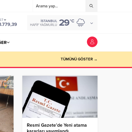
29
ST
°C
İSTANBUL
3.779,39
HAFIF YAĞMURLU
ĞER
TÜMÜNÜ GÖSTER →
Resmi Gazete’de Yeni atama
kararları yayımlandı