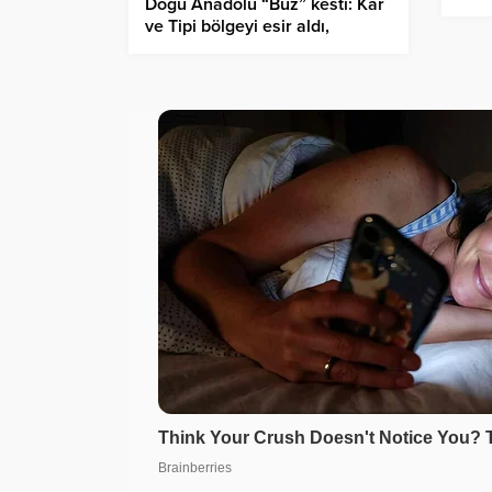
Doğu Anadolu “Buz” kesti: Kar
ve ç
ve Tipi bölgeyi esir aldı,
Erzurum -12’yi gördü!