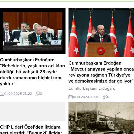
Cumhurbaşkanı Erdoğan:
Cumhurbaşkanı Erdoğan
“Bebeklerin, yaşlıların açlıktan
“Mevcut anayasa yapılan onca
öldüğü bir vahşeti 23 aydır
revizyona rağmen Türkiye’ye
durduramamanın hiçbir izahı
ve demokrasimize dar geliyor”
yoktur”
Cumhurbaşkanı Erdoğan,
Cumhurbaşkanı Recep Tayyip
01.09.2025 23:22
0
Cumhurbaşkanlığı Kabinesi
Erdoğan, Çin’in Tiencin kentinde
14.10.2024 22:35
0
Toplantısı’nın ardından yaptığı
Meyciang Kongre Merkezi’nde
açıklamada, “12 Eylül rejiminin silah
düzenlenen “Şanghay İşbirliği
dipçiğiyle millete dayattığı mevcut
Teşkilatı 25. Devlet Başkanları
anayasamızın yapılan onca
Konseyi Zirvesi Genişletilmiş
revizyona rağmen Türkiye’ye ve
CHP Lideri Özel’den İktidara
Oturumu”nda yaptığı konuşmada
demokrasisine dar geldiğini
sert eleştiri: “Bugünkü iktidar,
“Uluslararası toplum çoğu çocuk,