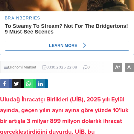
A
A
+
-
Ekonomi
Manşet
03.10.2025 22:08
0
Uludağ İhracatçı Birlikleri (UİB), 2025 yılı Eylül
ayında, geçen yılın aynı ayına göre yüzde 10’luk
bir artışla 3 milyar 899 milyon dolarlık ihracat
gerçekleştirdiğini duyurdu. UİB, bu