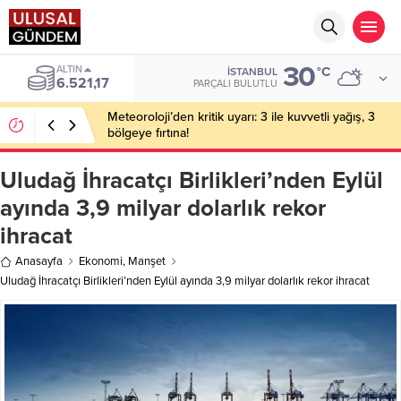
30
BIST
°C
İSTANBUL
13.685,30
PARÇALI BULUTLU
Meteoroloji’den kritik uyarı: 3 ile kuvvetli yağış, 3
bölgeye fırtına!
Uludağ İhracatçı Birlikleri’nden Eylül
ayında 3,9 milyar dolarlık rekor
ihracat
Anasayfa
Ekonomi
,
Manşet
Uludağ İhracatçı Birlikleri’nden Eylül ayında 3,9 milyar dolarlık rekor ihracat