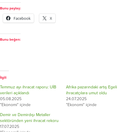
Bunu paylaş:
Facebook
X
Bunu beğen:
İlgili
Temmuz ayı ihracat raporu: UİB
Afrika pazarındaki artış Egeli
verileri açıklandı
ihracatçılara umut oldu
05.08.2025
24.07.2025
"Ekonomi" içinde
"Ekonomi" içinde
Demir ve Demirdışı Metaller
sektöründen yeni ihracat rekoru
17.07.2025