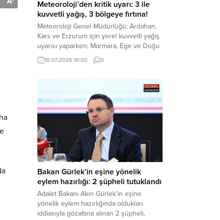
A
-
Meteoroloji’den kritik uyarı: 3 ile
kuvvetli yağış, 3 bölgeye fırtına!
Meteoroloji Genel Müdürlüğü; Ardahan,
Kars ve Erzurum için yerel kuvvetli yağış
uyarısı yaparken; Marmara, Ege ve Doğu
Anadolu’nun belirli kesimlerinde ise
18.07.2026 10:02
0
saatte 60 kilometre hıza ulaşabilecek
kuvvetli rüzgarlara karşı vatandaşları
tedbirli olmaya çağırdı. Haber Merkezi –
Çevre, Şehircilik ve İklim Değişikliği
Bakanlığı Meteoroloji Genel Müdürlüğü,
ülke genelini kapsayan son hava...
aha
ye
da
Bakan Gürlek’in eşine yönelik
eylem hazırlığı: 2 şüpheli tutuklandı
Adalet Bakanı Akın Gürlek’in eşine
yönelik eylem hazırlığında oldukları
iddiasıyla gözaltına alınan 2 şüpheli,