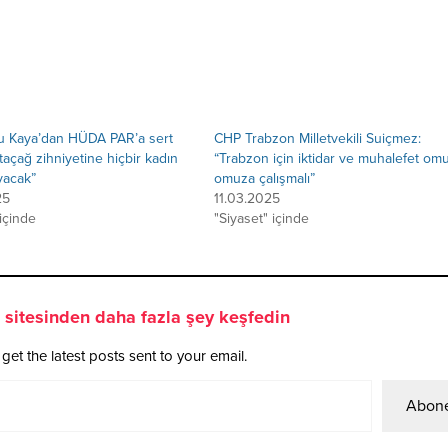
su Kaya’dan HÜDA PAR’a sert
CHP Trabzon Milletvekili Suiçmez:
rtaçağ zihniyetine hiçbir kadın
“Trabzon için iktidar ve muhalefet om
yacak”
omuza çalışmalı”
25
11.03.2025
 içinde
"Siyaset" içinde
sitesinden daha fazla şey keşfedin
get the latest posts sent to your email.
Abone