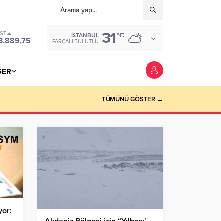
31
IST
°C
İSTANBUL
3.889,75
PARÇALI BULUTLU
ĞER
TÜMÜNÜ GÖSTER →
yor:
Akdeniz Bölgesi için “Yılbaşı”