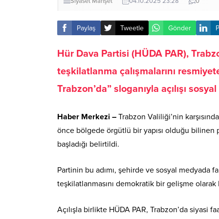
Siyaset
Manşet
04.10.2025 23:28
0
Paylaş
Tweetle
Gönder
P
Hür Dava Partisi (HÜDA PAR), Trabzon
teşkilatlanma çalışmalarını resmiye
Trabzon’da” sloganıyla açılışı sosy
Haber Merkezi –
Trabzon Valiliği’nin karşısında
önce bölgede örgütlü bir yapısı olduğu bilinen p
başladığı belirtildi.
Partinin bu adımı, şehirde ve sosyal medyada f
teşkilatlanmasını demokratik bir gelişme olarak 
Açılışla birlikte HÜDA PAR, Trabzon’da siyasi fa