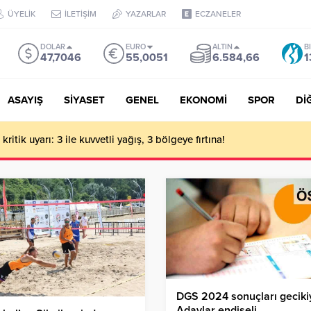
ÜYELİK
İLETİŞİM
YAZARLAR
ECZANELER
DOLAR
EURO
ALTIN
B
47,7046
55,0051
6.584,66
1
ASAYIŞ
SİYASET
GENEL
EKONOMİ
SPOR
Dİ
ritik uyarı: 3 ile kuvvetli yağış, 3 bölgeye fırtına!
DGS 2024 sonuçları geciki
Adaylar endişeli