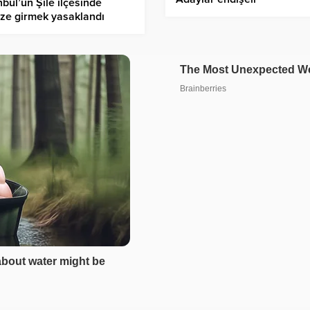
nbul’un Şile ilçesinde
ze girmek yasaklandı