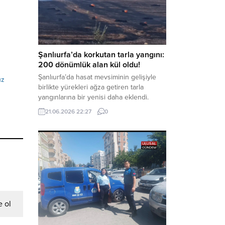
kaynaklanan mal varlığı değerlerini
aklama” ve “örgüt” suçlamaları
kapsamında derinleştirildiği bildirildi.
Haber Merkezi – Soruşturmanın
odağında, özellikle 6 Şubat...
Şanlıurfa’da korkutan tarla yangını:
200 dönümlük alan kül oldu!
Şanlıurfa’da hasat mevsiminin gelişiyle
uz
birlikte yürekleri ağza getiren tarla
yangınlarına bir yenisi daha eklendi.
Hilvan ilçesinde çıkan yangında, 50
21.06.2026 22:27
0
dönümü biçilmemiş buğday olmak üzere
toplam 200 dönümlük arazi alevlere
teslim olarak küle döndü. Haber Merkezi
– Yangın, Şanlıurfa’nın Hilvan ilçesine
bağlı Agilmuz köyünde meydana geldi.
Edinilen bilgilere göre, henüz
belirlenemeyen...
 ol