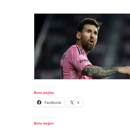
Bunu paylaş:
Facebook
X
Bunu beğen: