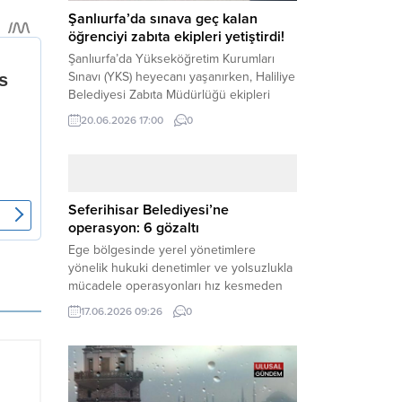
Şanlıurfa’da sınava geç kalan
öğrenciyi zabıta ekipleri yetiştirdi!
Şanlıurfa’da Yükseköğretim Kurumları
Sınavı (YKS) heyecanı yaşanırken, Haliliye
Belediyesi Zabıta Müdürlüğü ekipleri
geleceğini belirleyecek sınava geç kalma
20.06.2026 17:00
0
tehlikesiyle karşı karşıya kalan bir
öğrencinin yardımına Hızır gibi yetişti.
Haber Merkezi – Geleceklerini
şekillendirmek için YKS salonlarının
yolunu tutan binlerce aday arasında,
Seferihisar Belediyesi’ne
sınav yerine zamanında ulaşamayan bir
operasyon: 6 gözaltı
öğrenci büyük bir panik yaşadı....
Ege bölgesinde yerel yönetimlere
yönelik hukuki denetimler ve yolsuzlukla
mücadele operasyonları hız kesmeden
devam ediyor. İzmir’in turistik ilçelerinden
17.06.2026 09:26
0
Seferihisar Belediyesi, sabah saatlerinde
düzenlenen şok bir rüşvet
operasyonuyla sarsıldı. Haber Merkezi –
İzmir Cumhuriyet Başsavcılığı
koordinesinde yürütülen geniş kapsamlı