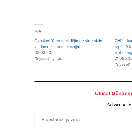
İlgili
Özaslan: Yarın seçildiğimde yine sizin
CHP’li A
vicdanınızın sesi olacağım
tepki: “O
03.03.2024
alet olma
"Siyaset" içinde
21.08.20
"Siyaset"
Ulusal Gündem 
Subscribe to 