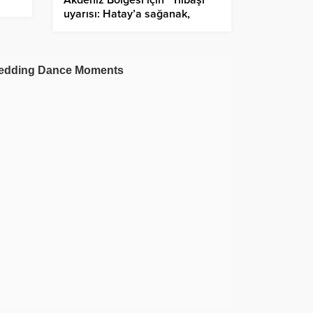
uyarısı: Hatay’a sağanak,
Maraş’a yoğun kar geliyor!