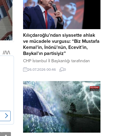
Kılıçdaroğlu’ndan siyasette ahlak
ve mücadele vurgusu: “Biz Mustafa
Kemal’in, İnönü’nün, Ecevit’in,
Baykal’ın partisiyiz”
CHP İstanbul İl Başkanlığı tarafından
düzenlenen Üye Katılım Töreni’nde
26.07.2026 00:46
0
konuşan Kemal Kılıçdaroğlu; partinin
tarihsel misyonundan siyasette ahlaka,
beşli çetelerle mücadeleden Aile
Destekleri Sigortası’na kadar birçok kritik
konuda sert ve net mesajlar verdi. Haber
Merkezi – CHP Genel Başkanı Kemal
Kılıçdaroğlu, Rauf Denktaş Kültür
Merkezi’nde gerçekleştirilen ve yeni
üyelere rozetlerinin takıldığı...