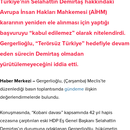
Türkiye’nin Selahattin Demirtaş hakkındaki
Avrupa İnsan Hakları Mahkemesi (AİHM)
kararının yeniden ele alınması için yaptığı
başvuruyu “kabul edilemez” olarak nitelendirdi.
Gergerlioğlu, “Terörsüz Türkiye” hedefiyle devam
eden sürecin Demirtaş olmadan
yürütülemeyeceğini iddia etti.
Haber Merkezi –
Gergerlioğlu, (Çarşamba) Meclis’te
düzenlediği basın toplantısında
gündeme
ilişkin
değerlendirmelerde bulundu.
Konuşmasında, “Kobani davası” kapsamında 42 yıl hapis
cezasına çarptırılan eski HDP Eş Genel Başkanı Selahattin
Demirtaş’ın durumuna odaklanan Gergerlioğlu, hükümetin