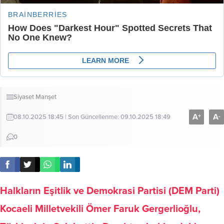
Siyaset
Manşet
A
A
+
-
08.10.2025 18:45 | Son Güncellenme: 09.10.2025 18:49
0
Halkların Eşitlik ve Demokrasi Partisi (DEM Parti)
Kocaeli Milletvekili Ömer Faruk Gergerlioğlu,