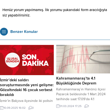
Henüz yorum yapılmamış. İlk yorumu yukarıdaki form aracılığıyla
siz yapabilirsiniz.
Benzer Konular
Kahramanmaraş’ta 4.1
İzmir’deki saldırı
Büyüklüğünde Deprem
soruşturmasında yeni gelişme:
Kahramanmaraş’ın Hanönü ilçesi
Gözaltındaki 16 çocuk serbest
Pazarcık beldesinde 1 Mart 2024
bırakıldı
tarihinde saat 17.09’da 4.1
İzmir’in Balçova ilçesinde iki polisin
büyüklüğünde bir deprem
şehit olduğu polis merkezi
01.03.2024 17:25
1
10.09.2025 16:02
0
meydana geldi. Afet ve Acil Durum