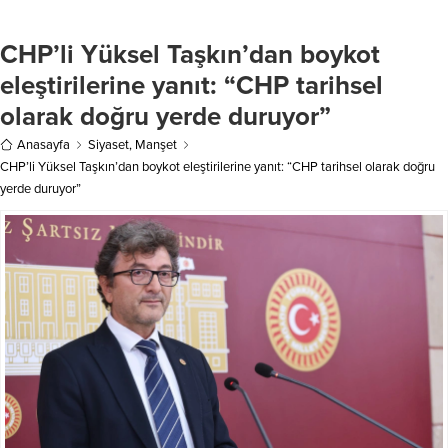
İl Müdürü atandı. Atanan...
başlayan Şanlıurfaspor, 14. dakikada
Akabueze’nin ceza sahası dışından
CHP’li Yüksel Taşkın’dan boykot
attığı şık golle 1-0 öne geçti. Ancak
Adanaspor, bu gole 33....
eleştirilerine yanıt: “CHP tarihsel
olarak doğru yerde duruyor”
Anasayfa
Siyaset
,
Manşet
CHP’li Yüksel Taşkın’dan boykot eleştirilerine yanıt: “CHP tarihsel olarak doğru
yerde duruyor”