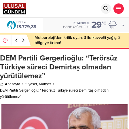
29
DOLAR
°C
İSTANBUL
47,7155
HAFIF YAĞMURLU
Meteoroloji’den kritik uyarı: 3 ile kuvvetli yağış, 3
bölgeye fırtına!
DEM Partili Gergerlioğlu: “Terörsüz
Türkiye süreci Demirtaş olmadan
yürütülemez”
Anasayfa
Siyaset
,
Manşet
DEM Partili Gergerlioğlu: “Terörsüz Türkiye süreci Demirtaş olmadan
yürütülemez”