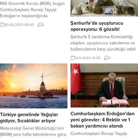
Milli Güvenlik Kurulu (MGK), bugün
Cumhurbaşkanı Recep Tayyip
Erdoğan’ın başkanlığında
Beştepe’de bir araya gelecek. Bu
Şanlıurfa’da uyuşturucu
20.03.2025 06:43
0
yılki ikinci MGK toplantısının ana
operasyonu: 6 gözaltı!
gündem maddeleri arasında terörle
Şanlıurfa İl Jandarma Komutanlığı
mücadele, Suriye’deki son
ekipleri, uyuşturucu satıcılarına ve
gelişmeler ve İsrail’in Filistin’deki
kullanıcılarına karşı yürüttüğü etkili
saldırıları yer alıyor. Toplantının ilk
mücadelesini sürdürüyor. Siverek
12.11.2024 13:35
0
sırasında, Türkiye’nin terörle
ve Hilvan ilçelerinde 7 adrese
mücadeledeki kararlılığı ve bu
düzenlenen eş zamanlı
kapsamda yürütülen çalışmalar ele
operasyonda 8 kilo 757 gram kubar
alınacak. Güvenlik güçlerinin...
esrar maddesi, 47 adet uyuşturucu
hap, 40 gram kenevir tohumu, 1
adet hassas terazi, 1 adet ruhsatsız
tabanca, 1 adet çalıntı...
Cumhurbaşkanı Erdoğan’dan
Türkiye genelinde Yağışlar
yeni görevler: 4 Rektör ve 1
gidiyor, Sıcaklıklar artıyor
bakan yardımcısı atandı
Meteoroloji Genel Müdürlüğü’nün
Cumhurbaşkanı Recep Tayyip
(MGM) yeni hafta tahminlerine göre,