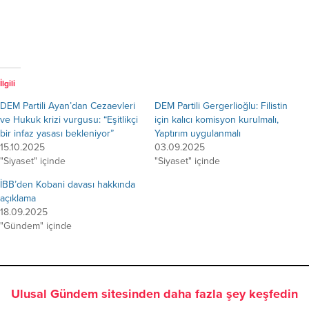
İlgili
DEM Partili Ayan’dan Cezaevleri
DEM Partili Gergerlioğlu: Filistin
ve Hukuk krizi vurgusu: “Eşitlikçi
için kalıcı komisyon kurulmalı,
bir infaz yasası bekleniyor”
Yaptırım uygulanmalı
15.10.2025
03.09.2025
"Siyaset" içinde
"Siyaset" içinde
İBB’den Kobani davası hakkında
açıklama
18.09.2025
"Gündem" içinde
Ulusal Gündem sitesinden daha fazla şey keşfedin