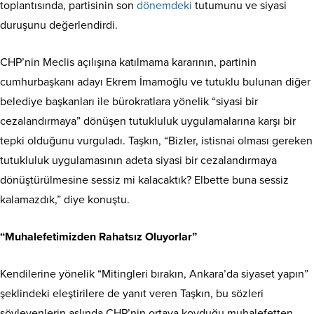
toplantısında, partisinin son
dönemdeki
tutumunu ve siyasi
duruşunu değerlendirdi.
CHP’nin Meclis açılışına katılmama kararının, partinin
cumhurbaşkanı adayı Ekrem İmamoğlu ve tutuklu bulunan diğer
belediye başkanları ile bürokratlara yönelik “siyasi bir
cezalandırmaya” dönüşen tutukluluk uygulamalarına karşı bir
tepki olduğunu vurguladı. Taşkın, “Bizler, istisnai olması gereken
tutukluluk uygulamasının adeta siyasi bir cezalandırmaya
dönüştürülmesine sessiz mi kalacaktık? Elbette buna sessiz
kalamazdık,” diye konuştu.
“Muhalefetimizden Rahatsız Oluyorlar”
Kendilerine yönelik “Mitingleri bırakın, Ankara’da siyaset yapın”
şeklindeki eleştirilere de yanıt veren Taşkın, bu sözleri
söyleyenlerin aslında CHP’nin ortaya koyduğu muhalefetten