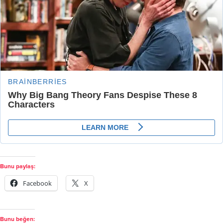
Bunu paylaş:
Facebook
X
Bunu beğen: