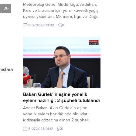
Meteoroloji Genel Müdürlüğü; Ardahan,
A
-
Kars ve Erzurum için yerel kuvvetli yağış
uyarısı yaparken; Marmara, Ege ve Doğu
Anadolu’nun belirli kesimlerinde ise
18.07.2026 10:02
0
saatte 60 kilometre hıza ulaşabilecek
kuvvetli rüzgarlara karşı vatandaşları
tedbirli olmaya çağırdı. Haber Merkezi –
Çevre, Şehircilik ve İklim Değişikliği
Bakanlığı Meteoroloji Genel Müdürlüğü,
ülke genelini kapsayan son hava...
ıslara
Bakan Gürlek’in eşine yönelik
eylem hazırlığı: 2 şüpheli tutuklandı
Adalet Bakanı Akın Gürlek’in eşine
yönelik eylem hazırlığında oldukları
iddiasıyla gözaltına alınan 2 şüpheli,
çıkarıldıkları mahkemece tutuklanarak
13.07.2026 01:12
0
cezaevine gönderildi. Haber Merkezi –