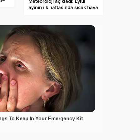
Meteoroloji açıkladı: Eylül
ayının ilk haftasında sıcak hava
dalgası devam edecek