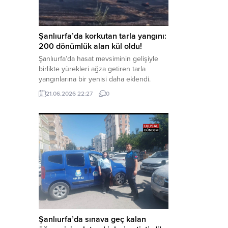
aklama” ve “örgüt” suçlamaları
kapsamında derinleştirildiği bildirildi.
Haber Merkezi – Soruşturmanın
odağında, özellikle 6 Şubat...
Şanlıurfa’da korkutan tarla yangını:
200 dönümlük alan kül oldu!
Şanlıurfa’da hasat mevsiminin gelişiyle
birlikte yürekleri ağza getiren tarla
yangınlarına bir yenisi daha eklendi.
Hilvan ilçesinde çıkan yangında, 50
21.06.2026 22:27
0
dönümü biçilmemiş buğday olmak üzere
toplam 200 dönümlük arazi alevlere
teslim olarak küle döndü. Haber Merkezi
– Yangın, Şanlıurfa’nın Hilvan ilçesine
bağlı Agilmuz köyünde meydana geldi.
Edinilen bilgilere göre, henüz
belirlenemeyen...
Şanlıurfa’da sınava geç kalan