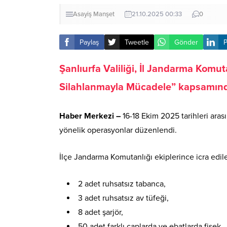
Asayiş
Manşet
21.10.2025 00:33
0
Paylaş
Tweetle
Gönder
P
Şanlıurfa Valiliği, İl Jandarma Komut
Silahlanmayla Mücadele” kapsamında
Haber Merkezi –
16-18 Ekim 2025 tarihleri aras
yönelik operasyonlar düzenlendi.
İlçe Jandarma Komutanlığı ekiplerince icra edil
2 adet ruhsatsız tabanca,
3 adet ruhsatsız av tüfeği,
8 adet şarjör,
50 adet farklı çaplarda ve ebatlarda fişek