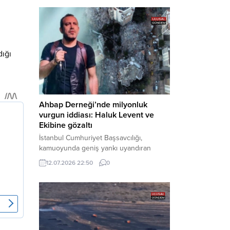
Bakırköy Cumhuriyet Başsavcılığı
tarafından yürütülen geniş kapsamlı
soruşturma çerçevesinde gözaltına
alınan şüphelilerin emniyetteki işlemleri
tamamlandı. Güvenlik birimlerindeki
dığı
sorgularının ardından yoğun güvenlik
önlemleri altında adliyeye sevk edilen
U.Y. ve...
Ahbap Derneği’nde milyonluk
vurgun iddiası: Haluk Levent ve
Ekibine gözaltı
İstanbul Cumhuriyet Başsavcılığı,
kamuoyunda geniş yankı uyandıran
Ahbap Derneği’ne yönelik kapsamlı bir
12.07.2026 22:50
0
soruşturma başlattığını ve Dernek
Başkanı Haluk Levent dâhil bazı
şüphelilerin gözaltına alındığını açıkladı.
Yürütülen tahkikatın “Dernekler
Kanunu’na muhalefet”, “suçtan
kaynaklanan mal varlığı değerlerini