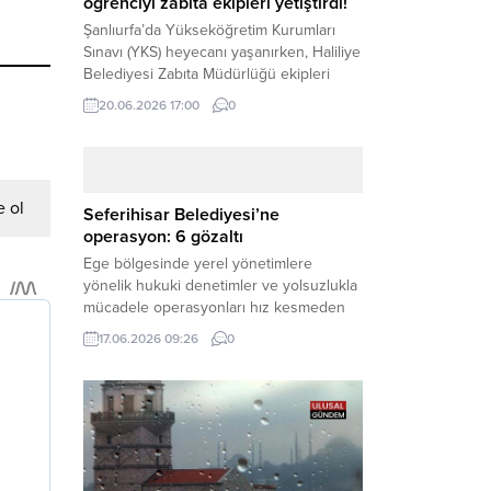
öğrenciyi zabıta ekipleri yetiştirdi!
Şanlıurfa’da Yükseköğretim Kurumları
Sınavı (YKS) heyecanı yaşanırken, Haliliye
Belediyesi Zabıta Müdürlüğü ekipleri
geleceğini belirleyecek sınava geç kalma
20.06.2026 17:00
0
tehlikesiyle karşı karşıya kalan bir
öğrencinin yardımına Hızır gibi yetişti.
Haber Merkezi – Geleceklerini
şekillendirmek için YKS salonlarının
yolunu tutan binlerce aday arasında,
 ol
Seferihisar Belediyesi’ne
sınav yerine zamanında ulaşamayan bir
operasyon: 6 gözaltı
öğrenci büyük bir panik yaşadı....
Ege bölgesinde yerel yönetimlere
yönelik hukuki denetimler ve yolsuzlukla
mücadele operasyonları hız kesmeden
devam ediyor. İzmir’in turistik ilçelerinden
17.06.2026 09:26
0
Seferihisar Belediyesi, sabah saatlerinde
düzenlenen şok bir rüşvet
operasyonuyla sarsıldı. Haber Merkezi –
İzmir Cumhuriyet Başsavcılığı
koordinesinde yürütülen geniş kapsamlı
yolsuzluk ve mali suçlar soruşturması
kapsamında düğmeye basıldı. Edinilen ilk