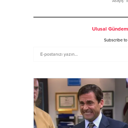
"Asayiş" 
Ulusal Gündem 
Subscribe to 