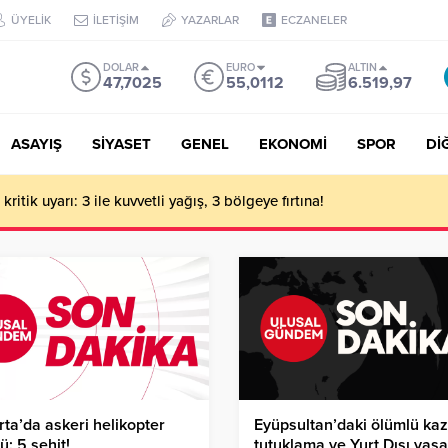
ÜYELİK
İLETİŞİM
YAZARLAR
ECZANELER
DOLAR
EURO
ALTIN
47,7025
55,0112
6.519,97
ASAYIŞ
SİYASET
GENEL
EKONOMİ
SPOR
Dİ
ritik uyarı: 3 ile kuvvetli yağış, 3 bölgeye fırtına!
rta’da askeri helikopter
Eyüpsultan’daki ölümlü ka
ü: 5 şehit!
tutuklama ve Yurt Dışı yasa