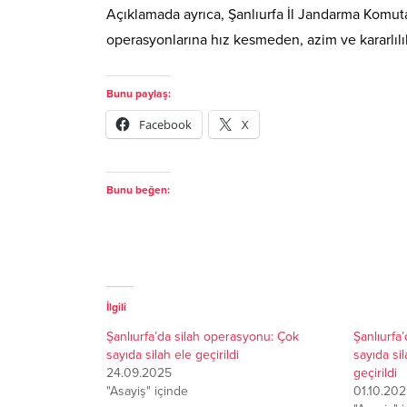
Açıklamada ayrıca, Şanlıurfa İl Jandarma Komuta
operasyonlarına hız kesmeden, azim ve kararlıl
Bunu paylaş:
Facebook
X
Bunu beğen:
İlgili
Şanlıurfa’da silah operasyonu: Çok
Şanlıurfa
sayıda silah ele geçirildi
sayıda sil
24.09.2025
geçirildi
"Asayiş" içinde
01.10.20