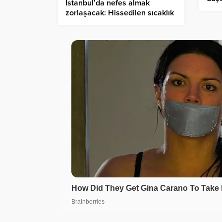
İstanbul’da nefes almak
zorlaşacak: Hissedilen sıcaklık
46 dereceye ulaşacak