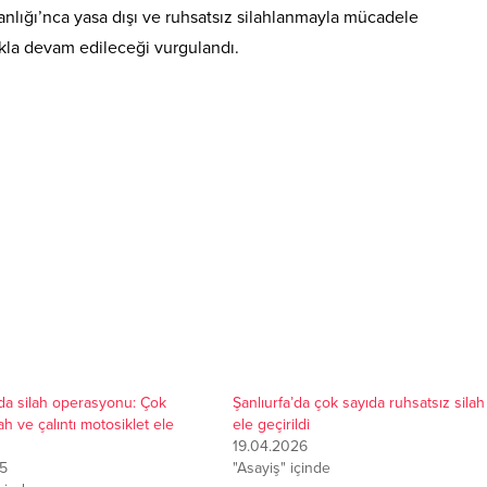
nlığı’nca yasa dışı ve ruhsatsız silahlanmayla mücadele
ıkla devam edileceği vurgulandı.
’da silah operasyonu: Çok
Şanlıurfa’da çok sayıda ruhsatsız silah
ah ve çalıntı motosiklet ele
ele geçirildi
19.04.2026
25
"Asayiş" içinde