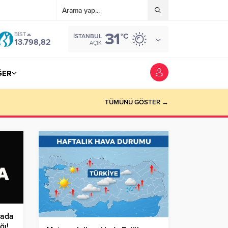
31
BIST
°C
İSTANBUL
13.798,82
AÇIK
ĞER
TÜMÜNÜ GÖSTER →
zada
ğı!