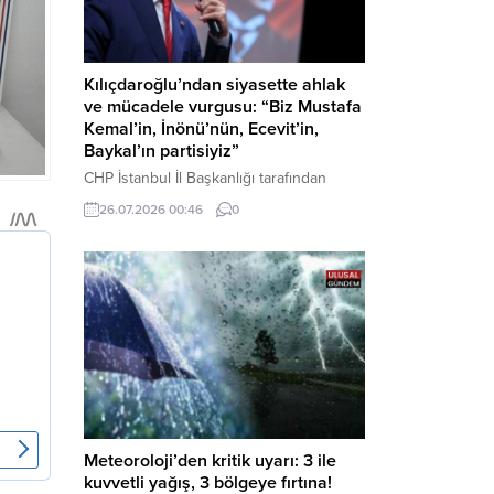
Kılıçdaroğlu’ndan siyasette ahlak
ve mücadele vurgusu: “Biz Mustafa
Kemal’in, İnönü’nün, Ecevit’in,
Baykal’ın partisiyiz”
CHP İstanbul İl Başkanlığı tarafından
düzenlenen Üye Katılım Töreni’nde
26.07.2026 00:46
0
konuşan Kemal Kılıçdaroğlu; partinin
tarihsel misyonundan siyasette ahlaka,
beşli çetelerle mücadeleden Aile
Destekleri Sigortası’na kadar birçok kritik
konuda sert ve net mesajlar verdi. Haber
Merkezi – CHP Genel Başkanı Kemal
Kılıçdaroğlu, Rauf Denktaş Kültür
Merkezi’nde gerçekleştirilen ve yeni
üyelere rozetlerinin takıldığı...
Meteoroloji’den kritik uyarı: 3 ile
kuvvetli yağış, 3 bölgeye fırtına!