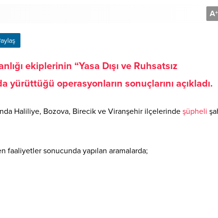
A
+
aylaş
anlığı ekiplerinin “Yasa Dışı ve Ruhsatsız
 yürüttüğü operasyonların sonuçlarını açıkladı.
ında Haliliye, Bozova, Birecik ve Viranşehir ilçelerinde
şüpheli
şah
en faaliyetler sonucunda yapılan aramalarda;