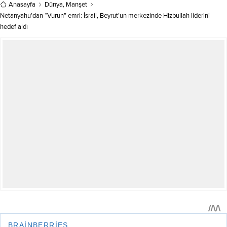
liderini hedef aldı
ve...
Anasayfa
Dünya
,
Manşet
Netanyahu’dan “Vurun” emri: İsrail, Beyrut’un merkezinde Hizbullah liderini
hedef aldı