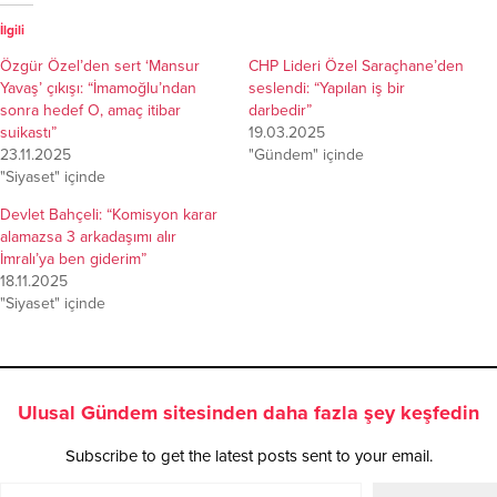
İlgili
Özgür Özel’den sert ‘Mansur
CHP Lideri Özel Saraçhane’den
Yavaş’ çıkışı: “İmamoğlu’ndan
seslendi: “Yapılan iş bir
sonra hedef O, amaç itibar
darbedir”
suikastı”
19.03.2025
23.11.2025
"Gündem" içinde
"Siyaset" içinde
Devlet Bahçeli: “Komisyon karar
alamazsa 3 arkadaşımı alır
İmralı’ya ben giderim”
18.11.2025
"Siyaset" içinde
Ulusal Gündem sitesinden daha fazla şey keşfedin
Subscribe to get the latest posts sent to your email.