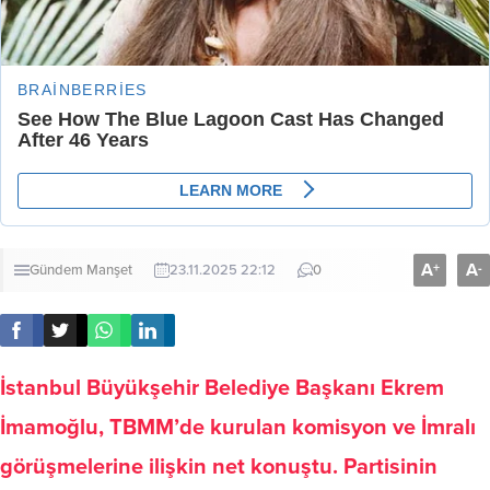
A
A
+
-
Gündem
Manşet
23.11.2025 22:12
0
İstanbul Büyükşehir Belediye Başkanı Ekrem
İmamoğlu, TBMM’de kurulan komisyon ve İmralı
görüşmelerine ilişkin net konuştu. Partisinin