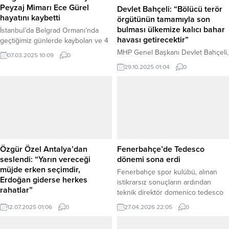
Belgrad Ormanı’nda kaybolan
Peyzaj Mimarı Ece Gürel
Devlet Bahçeli: “Bölücü terör
hayatını kaybetti
örgütünün tamamıyla son
bulması ülkemize kalıcı bahar
İstanbul’da Belgrad Ormanı’nda
havası getirecektir”
geçtiğimiz günlerde kaybolan ve 4
gün sonra sağ olarak bulunan
MHP Genel Başkanı Devlet Bahçeli,
07.03.2025 10:09
0
peyzaj mimarı Ece Gürel, tedavi
29 Ekim Cumhuriyet Bayramı
29.10.2025 01:04
0
gördüğü hastanede yaşamını yitirdi.
dolayısıyla yayımladığı mesajda,
Gürel’in vefatı, sevenlerini ve
“Terörsüz Türkiye” hedefinin
çevrelerini derin üzüntüye boğdu.
önemine vurgu yaptı. Bahçeli,
Ece Gürel, geçtiğimiz günlerde
“Terörsüz Türkiye hedefinin
Belgrad Ormanı’nda yürüyüş
gerçekleşmesiyle beraber ülkemiz
yaparken kaybolmuştu. Ailesinin ve
ve milletimiz yeni yüzyıla mühür
yetkililerin seferber olmasıyla
vuracaktır. Bölücü terör örgütünün
başlatılan arama çalışmaları
tamamıyla son bulması ülkemize
Özgür Özel Antalya’dan
Fenerbahçe’de Tedesco
sonucunda, Gürel kaybolduktan...
kalıcı bahar havası getirecektir,”
seslendi: “Yarın vereceği
dönemi sona erdi
dedi. Haber Merkezi – Milliyetçi
müjde erken seçimdir,
Fenerbahçe spor kulübü, alınan
Hareket Partisi (MHP)...
Erdoğan giderse herkes
istikrarsız sonuçların ardından
rahatlar”
teknik direktör domenico tedesco
CHP Genel Başkanı Özgür Özel,
ile yolların ayrıldığını açıkladı. Kulüp
12.07.2025 01:06
0
27.04.2026 22:05
0
Antalya’da düzenlenen “Millet
ayrıca sportif direktör devin özek