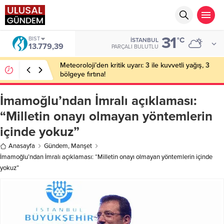
31
BIST
°C
İSTANBUL
13.779,39
PARÇALI BULUTLU
Meteoroloji’den kritik uyarı: 3 ile kuvvetli yağış, 3
bölgeye fırtına!
İmamoğlu’ndan İmralı açıklaması:
“Milletin onayı olmayan yöntemlerin
içinde yokuz”
Anasayfa
Gündem
,
Manşet
İmamoğlu’ndan İmralı açıklaması: “Milletin onayı olmayan yöntemlerin içinde
yokuz”