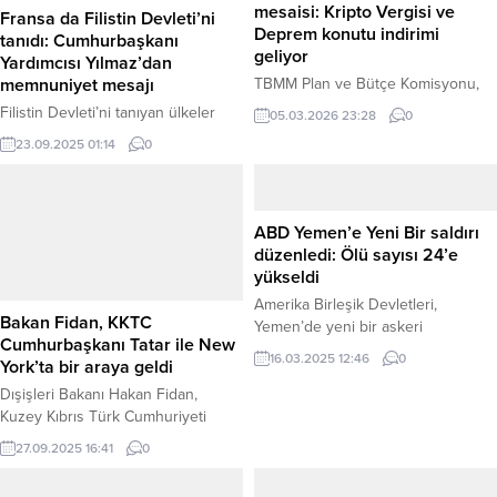
mesaisi: Kripto Vergisi ve
Fransa da Filistin Devleti’ni
Deprem konutu indirimi
tanıdı: Cumhurbaşkanı
geliyor
Yardımcısı Yılmaz’dan
TBMM Plan ve Bütçe Komisyonu,
memnuniyet mesajı
ekonomiye ilişkin kritik
Filistin Devleti’ni tanıyan ülkeler
05.03.2026 23:28
0
düzenlemeleri içeren kanun
kervanına Fransa’nın da katılması,
23.09.2025 01:14
0
teklifini kabul etti. Yeni paketle
Ankara tarafından memnuniyetle
kripto varlıklar vergi kapsamına
karşılandı. Cumhurbaşkanı
alınırken, deprem bölgesindeki hak
Yardımcısı Cevdet Yılmaz, “Atılan bu
sahiplerine devasa ödeme
önemli adımı memnuniyetle
ABD Yemen’e Yeni Bir saldırı
indirimleri ve bedelli askerlik
karşılıyor, işgalin ve zulmün sona
düzenledi: Ölü sayısı 24’e
ücretinde artış öngörülüyor. Ankara
ermesine katkı sunmasını temenni
yükseldi
– AK Parti Samsun Milletvekili
ediyoruz,” dedi. Haber Merkezi –
Amerika Birleşik Devletleri,
Mehmet Muş başkanlığında
Uluslararası diplomaside son
Yemen’de yeni bir askeri
toplanan TBMM Plan ve Bütçe
günlerde yaşanan ve Filistin
Bakan Fidan, KKTC
operasyon başlattı. ABD Başkanı
Komisyonu, “Bazı...
Devleti’nin tanınmasına yönelik
16.03.2025 12:46
0
Cumhurbaşkanı Tatar ile New
Donald Trump, sosyal medya
tarihi adımlara bir yenisi daha...
York’ta bir araya geldi
hesabından yaptığı bir paylaşımla
ABD ordusuna Yemen’deki Husi
Dışişleri Bakanı Hakan Fidan,
güçlerine karşı operasyon emri
Kuzey Kıbrıs Türk Cumhuriyeti
verdiğini duyurdu. ABD ordusunun
(KKTC) Cumhurbaşkanı Ersin Tatar
27.09.2025 16:41
0
Yemen’in başkenti Sana ve Sada
ile ABD’nin New York kentinde bir