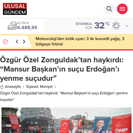
32
BIST
°C
İSTANBUL
13.798,82
AÇIK
Meteoroloji’den kritik uyarı: 3 ile kuvvetli yağış, 3
bölgeye fırtına!
Özgür Özel Zonguldak’tan haykırdı:
“Mansur Başkan’ın suçu Erdoğan’ı
yenme suçudur”
Anasayfa
Siyaset
,
Manşet
Özgür Özel Zonguldak’tan haykırdı: “Mansur Başkan’ın suçu Erdoğan’ı yenme
suçudur”