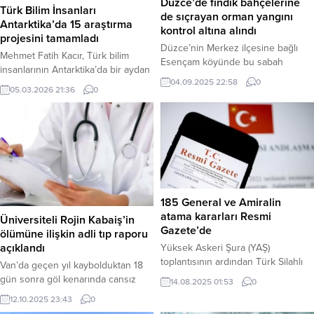
Düzce’de fındık bahçelerine
Türk Bilim İnsanları
de sıçrayan orman yangını
Antarktika’da 15 araştırma
kontrol altına alındı
projesini tamamladı
Düzce’nin Merkez ilçesine bağlı
Mehmet Fatih Kacır, Türk bilim
Esençam köyünde bu sabah
insanlarının Antarktika’da bir aydan
saatlerinde başlayan ve fındık
04.09.2025 22:58
0
uzun süren çalışmalarla 15
bahçelerine de sıçrayan orman
05.03.2026 21:36
0
araştırma projesini başarıyla
yangını, havadan ve karadan
tamamladığını açıkladı. Haber
yapılan yoğun müdahale sonucu
Merkezi – Sanayi ve Teknoloji
kontrol altına alındı. Yaklaşık 10
Bakanı Mehmet Fatih Kacır, sosyal
hektarlık alanda etkili olan yangın
medya hesabından yaptığı
sonrası soğutma çalışmalarının
paylaşımda 10. Ulusal Antarktika
devam ettiği bildirildi. Haber
Bilim Seferi’nin başarıyla
Merkezi – Düzce Valiliği tarafından
tamamlandığını duyurdu. Bakan
185 General ve Amiralin
yapılan açıklamaya göre, bugün...
Kacır, Türk bilim insanlarının
atama kararları Resmi
Üniversiteli Rojin Kabaiş’in
Antarktika’nın zorlu koşullarında
Gazete’de
ölümüne ilişkin adli tıp raporu
bir...
açıklandı
Yüksek Askeri Şura (YAŞ)
toplantısının ardından Türk Silahlı
Van’da geçen yıl kaybolduktan 18
Kuvvetleri’nin (TSK) komuta
gün sonra göl kenarında cansız
14.08.2025 01:53
0
kademesindeki yeni
bedeni bulunan üniversite
12.10.2025 23:43
0
görevlendirmeler belli oldu. Kara,
öğrencisi Rojin Kabaiş’in (21)