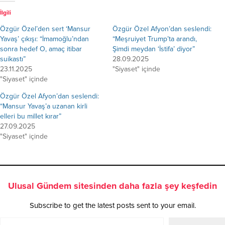
İlgili
Özgür Özel’den sert ‘Mansur
Özgür Özel Afyon’dan seslendi:
Yavaş’ çıkışı: “İmamoğlu’ndan
“Meşruiyet Trump’ta arandı,
sonra hedef O, amaç itibar
Şimdi meydan ‘İstifa’ diyor”
suikastı”
28.09.2025
23.11.2025
"Siyaset" içinde
"Siyaset" içinde
Özgür Özel Afyon’dan seslendi:
“Mansur Yavaş’a uzanan kirli
elleri bu millet kırar”
27.09.2025
"Siyaset" içinde
Ulusal Gündem sitesinden daha fazla şey keşfedin
Subscribe to get the latest posts sent to your email.