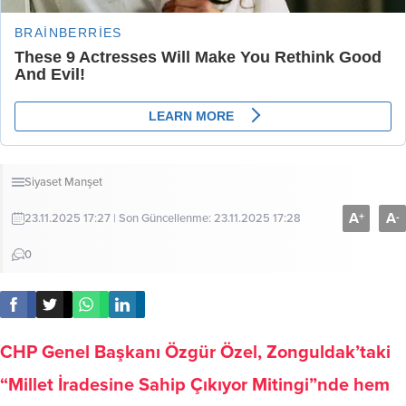
Siyaset
Manşet
A
A
+
-
23.11.2025 17:27 | Son Güncellenme: 23.11.2025 17:28
0
CHP Genel Başkanı Özgür Özel, Zonguldak’taki
“Millet İradesine Sahip Çıkıyor Mitingi”nde hem