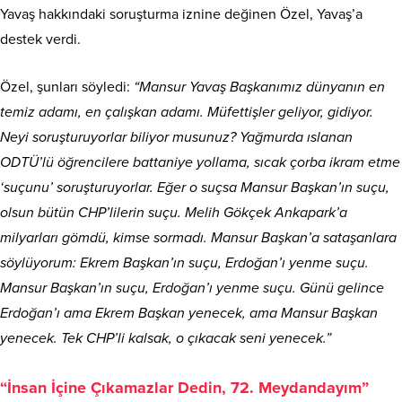
Yavaş hakkındaki soruşturma iznine değinen Özel, Yavaş’a
destek verdi.
Özel, şunları söyledi:
“Mansur Yavaş Başkanımız dünyanın en
temiz adamı, en çalışkan adamı. Müfettişler geliyor, gidiyor.
Neyi soruşturuyorlar biliyor musunuz? Yağmurda ıslanan
ODTÜ’lü öğrencilere battaniye yollama, sıcak çorba ikram etme
‘suçunu’ soruşturuyorlar. Eğer o suçsa Mansur Başkan’ın suçu,
olsun bütün CHP’lilerin suçu. Melih Gökçek Ankapark’a
milyarları gömdü, kimse sormadı. Mansur Başkan’a sataşanlara
söylüyorum: Ekrem Başkan’ın suçu, Erdoğan’ı yenme suçu.
Mansur Başkan’ın suçu, Erdoğan’ı yenme suçu. Günü gelince
Erdoğan’ı ama Ekrem Başkan yenecek, ama Mansur Başkan
yenecek. Tek CHP’li kalsak, o çıkacak seni yenecek.”
“İnsan İçine Çıkamazlar Dedin, 72. Meydandayım”