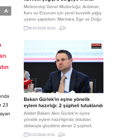
Meteoroloji Genel Müdürlüğü; Ardahan,
A
-
Kars ve Erzurum için yerel kuvvetli yağış
uyarısı yaparken; Marmara, Ege ve Doğu
Anadolu’nun belirli kesimlerinde ise
18.07.2026 10:02
0
saatte 60 kilometre hıza ulaşabilecek
kuvvetli rüzgarlara karşı vatandaşları
a
tedbirli olmaya çağırdı. Haber Merkezi –
Çevre, Şehircilik ve İklim Değişikliği
arı
Bakanlığı Meteoroloji Genel Müdürlüğü,
ülke genelini kapsayan son hava...
tın
ında
Bakan Gürlek’in eşine yönelik
n 23
eylem hazırlığı: 2 şüpheli tutuklandı
mayan
Adalet Bakanı Akın Gürlek’in eşine
yönelik eylem hazırlığında oldukları
iddiasıyla gözaltına alınan 2 şüpheli,
çıkarıldıkları mahkemece tutuklanarak
13.07.2026 01:12
0
cezaevine gönderildi. Haber Merkezi –