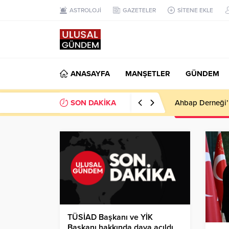
ASTROLOJİ
GAZETELER
SİTENE EKLE
ANASAYFA
MANŞETLER
GÜNDEM
SON DAKİKA
Ahbap Derneği’n
TÜSİAD Başkanı ve YİK
Başkanı hakkında dava açıldı