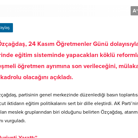
A
+
aylaş
Özçağdaş, 24 Kasım Öğretmenler Günü dolayısıyl
erinde eğitim sisteminde yapacakları köklü reforml
şmeli öğretmen ayrımına son verileceğini, mülaka
kadrolu olacağını açıkladı.
ağdaş, partisinin genel merkezinde düzenlediği basın toplantıs
tidarın eğitim politikalarını sert bir dille eleştirdi. AK Parti’ni
i alan meslek gruplarından biri olduğunu belirten Özçağdaş, atan
nı vurguladı.
riyeti Yarattı”