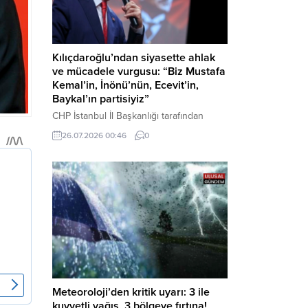
Kılıçdaroğlu’ndan siyasette ahlak
ve mücadele vurgusu: “Biz Mustafa
Kemal’in, İnönü’nün, Ecevit’in,
Baykal’ın partisiyiz”
CHP İstanbul İl Başkanlığı tarafından
düzenlenen Üye Katılım Töreni’nde
26.07.2026 00:46
0
konuşan Kemal Kılıçdaroğlu; partinin
tarihsel misyonundan siyasette ahlaka,
beşli çetelerle mücadeleden Aile
Destekleri Sigortası’na kadar birçok kritik
konuda sert ve net mesajlar verdi. Haber
Merkezi – CHP Genel Başkanı Kemal
Kılıçdaroğlu, Rauf Denktaş Kültür
Merkezi’nde gerçekleştirilen ve yeni
üyelere rozetlerinin takıldığı...
Meteoroloji’den kritik uyarı: 3 ile
kuvvetli yağış, 3 bölgeye fırtına!