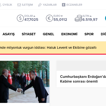
ÜYELİK
İLETİŞİM
YAZARLAR
ECZANELER
DOLAR
EURO
ALTIN
47,7025
55,0112
6.519,97
ASAYIŞ
SİYASET
GENEL
EKONOMİ
SPOR
Dİ
de milyonluk vurgun iddiası: Haluk Levent ve Ekibine gözaltı
Cumhurbaşkanı Erdoğan’d
Kabine sonrası önemli
açıklamalar