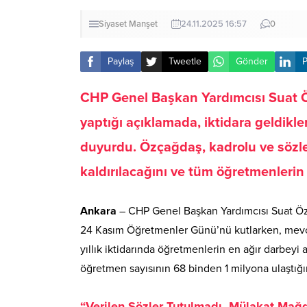
Siyaset
Manşet
24.11.2025 16:57
0
Paylaş
Tweetle
Gönder
P
CHP Genel Başkan Yardımcısı Suat 
yaptığı açıklamada, iktidara geldikl
duyurdu. Özçağdaş, kadrolu ve sözle
kaldırılacağını ve tüm öğretmenlerin 
Ankara
– CHP Genel Başkan Yardımcısı Suat Özç
24 Kasım Öğretmenler Günü’nü kutlarken, mevcut ik
yıllık iktidarında öğretmenlerin en ağır darbey
öğretmen sayısının 68 binden 1 milyona ulaştığı
“Verilen Sözler Tutulmadı, Mülakat Mağdu