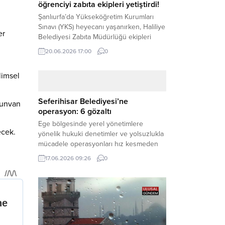
öğrenciyi zabıta ekipleri yetiştirdi!
Şanlıurfa’da Yükseköğretim Kurumları
Sınavı (YKS) heyecanı yaşanırken, Haliliye
er
Belediyesi Zabıta Müdürlüğü ekipleri
geleceğini belirleyecek sınava geç kalma
20.06.2026 17:00
0
tehlikesiyle karşı karşıya kalan bir
öğrencinin yardımına Hızır gibi yetişti.
limsel
Haber Merkezi – Geleceklerini
şekillendirmek için YKS salonlarının
yolunu tutan binlerce aday arasında,
Seferihisar Belediyesi’ne
 unvan
sınav yerine zamanında ulaşamayan bir
operasyon: 6 gözaltı
öğrenci büyük bir panik yaşadı....
Ege bölgesinde yerel yönetimlere
ecek.
yönelik hukuki denetimler ve yolsuzlukla
mücadele operasyonları hız kesmeden
devam ediyor. İzmir’in turistik ilçelerinden
17.06.2026 09:26
0
Seferihisar Belediyesi, sabah saatlerinde
düzenlenen şok bir rüşvet
operasyonuyla sarsıldı. Haber Merkezi –
İzmir Cumhuriyet Başsavcılığı
koordinesinde yürütülen geniş kapsamlı
yolsuzluk ve mali suçlar soruşturması
kapsamında düğmeye basıldı. Edinilen ilk