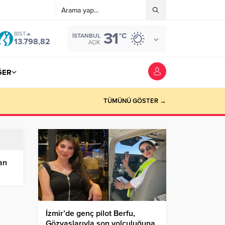
31
BIST
°C
İSTANBUL
13.798,82
AÇIK
ĞER
TÜMÜNÜ GÖSTER →
an
İzmir’de genç pilot Berfu,
Gözyaşlarıyla son yolculuğuna