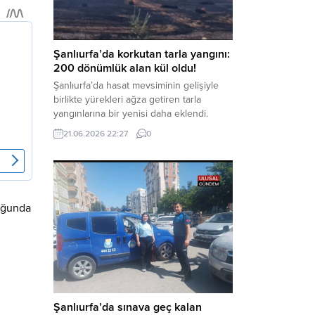
aklama” ve “örgüt” suçlamaları
kapsamında derinleştirildiği bildirildi.
Haber Merkezi – Soruşturmanın
odağında, özellikle 6 Şubat...
Şanlıurfa’da korkutan tarla yangını:
200 dönümlük alan kül oldu!
Şanlıurfa’da hasat mevsiminin gelişiyle
birlikte yürekleri ağza getiren tarla
yangınlarına bir yenisi daha eklendi.
Hilvan ilçesinde çıkan yangında, 50
21.06.2026 22:27
0
dönümü biçilmemiş buğday olmak üzere
toplam 200 dönümlük arazi alevlere
teslim olarak küle döndü. Haber Merkezi
– Yangın, Şanlıurfa’nın Hilvan ilçesine
bağlı Agilmuz köyünde meydana geldi.
duğunda
Edinilen bilgilere göre, henüz
belirlenemeyen...
Şanlıurfa’da sınava geç kalan