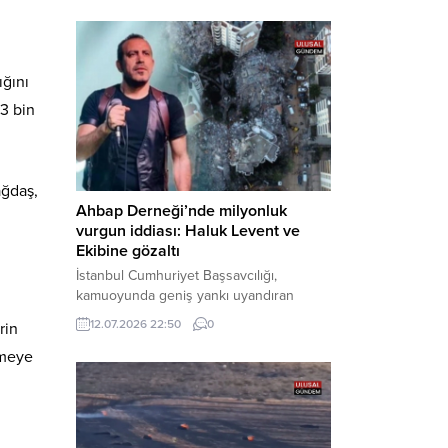
Bakırköy Cumhuriyet Başsavcılığı
tarafından yürütülen geniş kapsamlı
soruşturma çerçevesinde gözaltına
alınan şüphelilerin emniyetteki işlemleri
ığını
tamamlandı. Güvenlik birimlerindeki
 3 bin
sorgularının ardından yoğun güvenlik
önlemleri altında adliyeye sevk edilen
U.Y. ve...
ağdaş,
Ahbap Derneği’nde milyonluk
vurgun iddiası: Haluk Levent ve
Ekibine gözaltı
İstanbul Cumhuriyet Başsavcılığı,
kamuoyunda geniş yankı uyandıran
Ahbap Derneği’ne yönelik kapsamlı bir
12.07.2026 22:50
0
rin
soruşturma başlattığını ve Dernek
imeye
Başkanı Haluk Levent dâhil bazı
şüphelilerin gözaltına alındığını açıkladı.
Yürütülen tahkikatın “Dernekler
Kanunu’na muhalefet”, “suçtan
kaynaklanan mal varlığı değerlerini