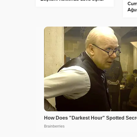
Cum
Ağu
tebr