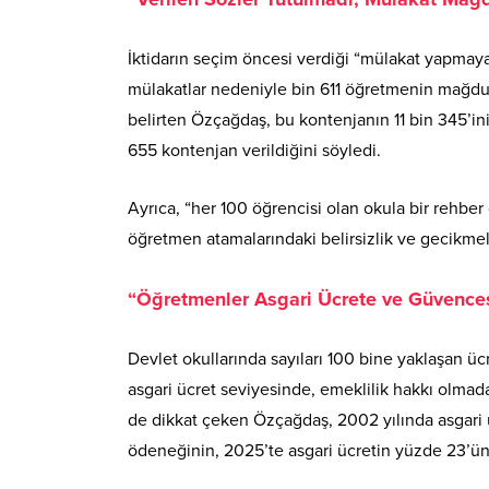
İktidarın seçim öncesi verdiği “mülakat yapmaya
mülakatlar nedeniyle bin 611 öğretmenin mağdur 
belirten Özçağdaş, bu kontenjanın 11 bin 345’ini
655 kontenjan verildiğini söyledi
.
Ayrıca, “her 100 öğrencisi olan okula bir rehb
öğretmen atamalarındaki belirsizlik ve gecikmele
“Öğretmenler Asgari Ücrete ve Güvence
Devlet okullarında sayıları 100 bine yaklaşan 
asgari ücret seviyesinde, emeklilik hakkı olmadan 
de dikkat çeken Özçağdaş, 2002 yılında asgari ü
ödeneğinin, 2025’te asgari ücretin yüzde 23’üne