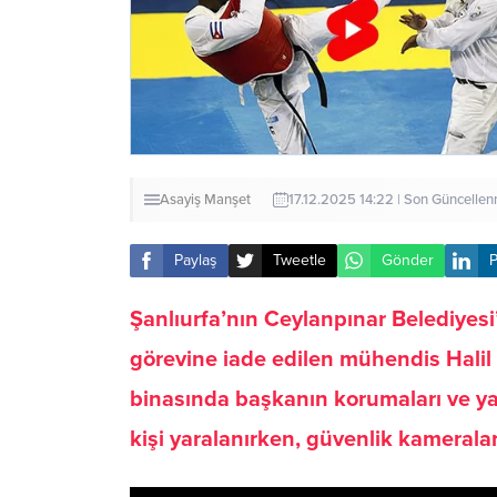
Asayiş
Manşet
17.12.2025 14:22 | Son Güncellen
Paylaş
Tweetle
Gönder
P
Şanlıurfa’nın Ceylanpınar Belediyes
görevine iade edilen mühendis Halil Y
binasında başkanın korumaları ve yakı
kişi yaralanırken, güvenlik kamerala