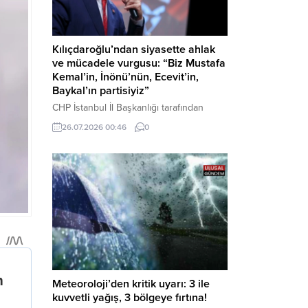
Kılıçdaroğlu’ndan siyasette ahlak
ve mücadele vurgusu: “Biz Mustafa
Kemal’in, İnönü’nün, Ecevit’in,
Baykal’ın partisiyiz”
CHP İstanbul İl Başkanlığı tarafından
düzenlenen Üye Katılım Töreni’nde
26.07.2026 00:46
0
konuşan Kemal Kılıçdaroğlu; partinin
tarihsel misyonundan siyasette ahlaka,
beşli çetelerle mücadeleden Aile
Destekleri Sigortası’na kadar birçok kritik
konuda sert ve net mesajlar verdi. Haber
Merkezi – CHP Genel Başkanı Kemal
Kılıçdaroğlu, Rauf Denktaş Kültür
Merkezi’nde gerçekleştirilen ve yeni
üyelere rozetlerinin takıldığı...
Meteoroloji’den kritik uyarı: 3 ile
kuvvetli yağış, 3 bölgeye fırtına!