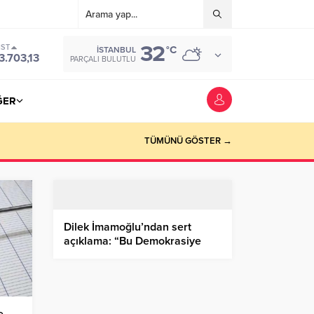
32
IST
°C
İSTANBUL
3.703,13
PARÇALI BULUTLU
ĞER
TÜMÜNÜ GÖSTER →
Dilek İmamoğlu’ndan sert
açıklama: “Bu Demokrasiye
Yapılmış Bir Darbedir”