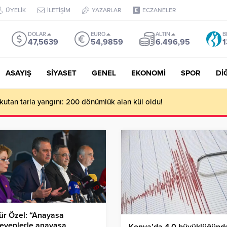
ÜYELİK
İLETİŞİM
YAZARLAR
ECZANELER
DOLAR
EURO
ALTIN
B
47,5639
54,9859
6.496,95
1
ASAYIŞ
SİYASET
GENEL
EKONOMİ
SPOR
Dİ
rkutan tarla yangını: 200 dönümlük alan kül oldu!
ür Özel: “Anayasa
eyenlerle anayasa