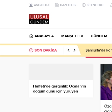
ASTROLOJİ
GAZETELER
SİTENE EKLE
ANASAYFA
MANŞETLER
GÜNDEM
SON DAKİKA
Şanlıurfa’da ko
Halfeti’de gerginlik: Öcalan’ın
doğum günü için yürüyen
gruba polis müdahalesi
Özg
çiğn