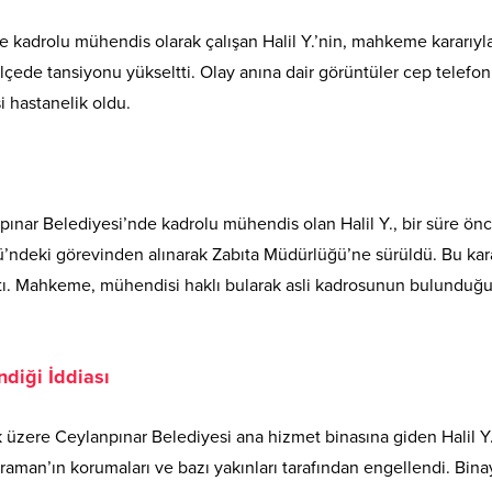
e kadrolu mühendis olarak çalışan Halil Y.’nin, mahkeme kararıyl
 ilçede tansiyonu yükseltti. Olay anına dair görüntüler cep telefo
 hastanelik oldu.
anpınar Belediyesi’nde kadrolu mühendis olan Halil Y., bir süre ön
’ndeki görevinden alınarak Zabıta Müdürlüğü’ne sürüldü. Bu kar
çtı. Mahkeme, mühendisi haklı bularak asli kadrosunun bulunduğ
diği İddiası
üzere Ceylanpınar Belediyesi ana hizmet binasına giden Halil Y.
aman’ın korumaları ve bazı yakınları tarafından engellendi. Bina