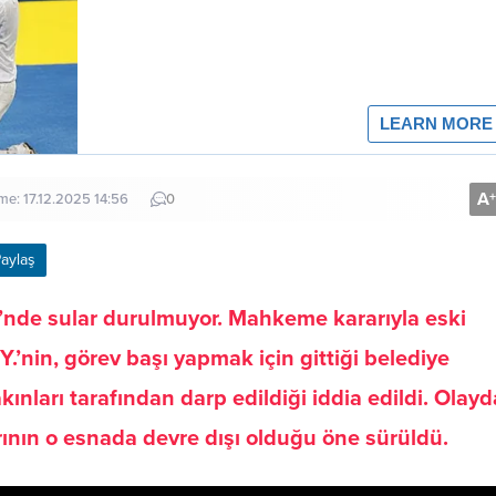
A
+
me: 17.12.2025 14:56
0
aylaş
i’nde sular durulmuyor. Mahkeme kararıyla eski
.’nin, görev başı yapmak için gittiği belediye
nları tarafından darp edildiği iddia edildi. Olayd
rının o esnada devre dışı olduğu öne sürüldü.