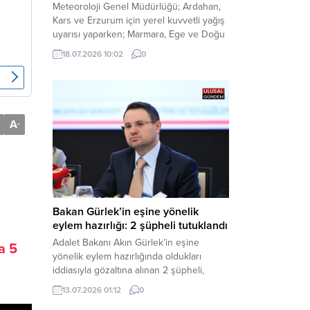
Meteoroloji Genel Müdürlüğü; Ardahan,
Kars ve Erzurum için yerel kuvvetli yağış
uyarısı yaparken; Marmara, Ege ve Doğu
Anadolu’nun belirli kesimlerinde ise
18.07.2026 10:02
0
saatte 60 kilometre hıza ulaşabilecek
kuvvetli rüzgarlara karşı vatandaşları
tedbirli olmaya çağırdı. Haber Merkezi –
Çevre, Şehircilik ve İklim Değişikliği
Bakanlığı Meteoroloji Genel Müdürlüğü,
A
-
ülke genelini kapsayan son hava...
Bakan Gürlek’in eşine yönelik
eylem hazırlığı: 2 şüpheli tutuklandı
Adalet Bakanı Akın Gürlek’in eşine
a 5
yönelik eylem hazırlığında oldukları
iddiasıyla gözaltına alınan 2 şüpheli,
çıkarıldıkları mahkemece tutuklanarak
13.07.2026 01:12
0
cezaevine gönderildi. Haber Merkezi –