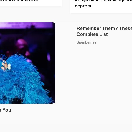
Konya’da 4.0 büyüklüğünd
mayız”
deprem