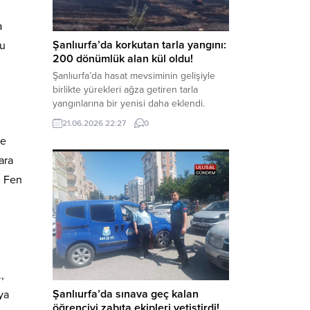
kapsamında derinleştirildiği bildirildi.
Haber Merkezi – Soruşturmanın
a
odağında, özellikle 6 Şubat...
Şanlıurfa’da korkutan tarla yangını:
nu
200 dönümlük alan kül oldu!
Şanlıurfa’da hasat mevsiminin gelişiyle
birlikte yürekleri ağza getiren tarla
yangınlarına bir yenisi daha eklendi.
Hilvan ilçesinde çıkan yangında, 50
21.06.2026 22:27
0
dönümü biçilmemiş buğday olmak üzere
ce
toplam 200 dönümlük arazi alevlere
teslim olarak küle döndü. Haber Merkezi
ara
– Yangın, Şanlıurfa’nın Hilvan ilçesine
u Fen
bağlı Agilmuz köyünde meydana geldi.
Edinilen bilgilere göre, henüz
belirlenemeyen...
,
Şanlıurfa’da sınava geç kalan
ya
öğrenciyi zabıta ekipleri yetiştirdi!