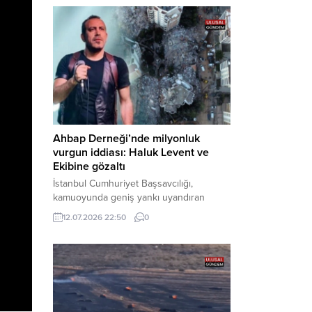
Bakırköy Cumhuriyet Başsavcılığı
tarafından yürütülen geniş kapsamlı
soruşturma çerçevesinde gözaltına
alınan şüphelilerin emniyetteki işlemleri
tamamlandı. Güvenlik birimlerindeki
sorgularının ardından yoğun güvenlik
önlemleri altında adliyeye sevk edilen
U.Y. ve...
Ahbap Derneği’nde milyonluk
vurgun iddiası: Haluk Levent ve
Ekibine gözaltı
İstanbul Cumhuriyet Başsavcılığı,
kamuoyunda geniş yankı uyandıran
Ahbap Derneği’ne yönelik kapsamlı bir
12.07.2026 22:50
0
soruşturma başlattığını ve Dernek
Başkanı Haluk Levent dâhil bazı
şüphelilerin gözaltına alındığını açıkladı.
Yürütülen tahkikatın “Dernekler
Kanunu’na muhalefet”, “suçtan
kaynaklanan mal varlığı değerlerini
aklama” ve “örgüt” suçlamaları