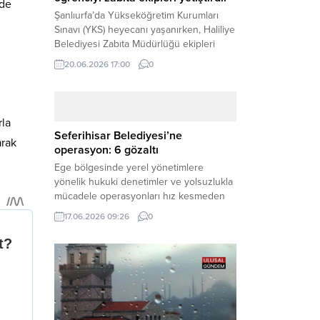
ede
Şanlıurfa’da Yükseköğretim Kurumları
Sınavı (YKS) heyecanı yaşanırken, Haliliye
Belediyesi Zabıta Müdürlüğü ekipleri
geleceğini belirleyecek sınava geç kalma
20.06.2026 17:00
0
tehlikesiyle karşı karşıya kalan bir
öğrencinin yardımına Hızır gibi yetişti.
Haber Merkezi – Geleceklerini
şekillendirmek için YKS salonlarının
rla
yolunu tutan binlerce aday arasında,
Seferihisar Belediyesi’ne
arak
sınav yerine zamanında ulaşamayan bir
operasyon: 6 gözaltı
öğrenci büyük bir panik yaşadı....
Ege bölgesinde yerel yönetimlere
yönelik hukuki denetimler ve yolsuzlukla
mücadele operasyonları hız kesmeden
devam ediyor. İzmir’in turistik ilçelerinden
17.06.2026 09:26
0
Seferihisar Belediyesi, sabah saatlerinde
düzenlenen şok bir rüşvet
operasyonuyla sarsıldı. Haber Merkezi –
İzmir Cumhuriyet Başsavcılığı
koordinesinde yürütülen geniş kapsamlı
yolsuzluk ve mali suçlar soruşturması
kapsamında düğmeye basıldı. Edinilen ilk