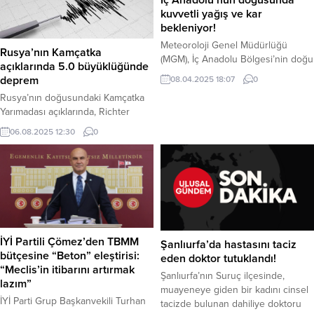
kuvvetli yağış ve kar
bekleniyor!
Meteoroloji Genel Müdürlüğü
Rusya’nın Kamçatka
(MGM), İç Anadolu Bölgesi’nin doğu
açıklarında 5.0 büyüklüğünde
kesimleri için önemli bir hava
deprem
08.04.2025 18:07
0
uyarısı yayınladı. Yarın (9 Nisan
Rusya’nın doğusundaki Kamçatka
Çarşamba) öğle saatlerinden
Yarımadası açıklarında, Richter
itibaren başlayacak kuvvetli
ölçeğine göre 5.0 büyüklüğünde
yağışların, gece saatlerinde kara
06.08.2025 12:30
0
bir deprem meydana geldi. Yerin 10
dönerek Perşembe sabahına kadar
kilometre gibi sığ bir derinliğinde
etkili olması bekleniyor. Yapılan son
gerçekleşen sarsıntı, bölgede
değerlendirmelere göre, yarın öğle
endişe yarattı. Haber Merkezi –
saatlerinde (11:00 civarı) İç
Mobil deprem bildirim
Anadolu’nun doğusunda
uygulamalarından alınan verilere
başlayacak olan yağmur...
göre, bugün (6 Ağustos 2025,
Çarşamba) Türkiye saati ile 10:14’te
İYİ Partili Çömez’den TBMM
Şanlıurfa’da hastasını taciz
merkez üssü Rusya’nın Kamçatka
bütçesine “Beton” eleştirisi:
eden doktor tutuklandı!
Yarımadası’nın...
“Meclis’in itibarını artırmak
Şanlıurfa’nın Suruç ilçesinde,
lazım”
muayeneye giden bir kadını cinsel
İYİ Parti Grup Başkanvekili Turhan
tacizde bulunan dahiliye doktoru