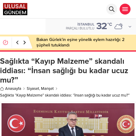
32
EURO
°C
İSTANBUL
55,0919
PARÇALI BULUTLU
Bakan Gürlek’in eşine yönelik eylem hazırlığı: 2
şüpheli tutuklandı
Sağlıkta “Kayıp Malzeme” skandalı
iddiası: “İnsan sağlığı bu kadar ucuz
mu?”
Anasayfa
Siyaset
,
Manşet
Sağlıkta “Kayıp Malzeme” skandalı iddiası: “İnsan sağlığı bu kadar ucuz mu?”