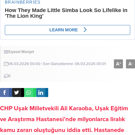
Siyaset
Manşet
A
A
+
-
06.03.2026 00:00 | Son Güncellenme: 06.03.2026 00:01
0
CHP Uşak Milletvekili Ali Karaoba, Uşak Eğitim
ve Araştırma Hastanesi’nde milyonlarca liralık
kamu zararı oluştuğunu iddia etti. Hastanede