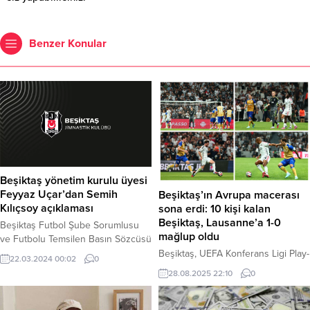
Benzer Konular
Beşiktaş yönetim kurulu üyesi
Feyyaz Uçar’dan Semih
Beşiktaş’ın Avrupa macerası
Kılıçsoy açıklaması
sona erdi: 10 kişi kalan
Beşiktaş, Lausanne’a 1-0
Beşiktaş Futbol Şube Sorumlusu
mağlup oldu
ve Futbolu Temsilen Basın Sözcüsü
Feyyaz Uçar, Semih Kılıçsoy’un A
Beşiktaş, UEFA Konferans Ligi Play-
22.03.2024 00:02
0
Milli Takım kadrosundan çıkarılıp
Off Turu rövanş maçında sahasında
28.08.2025 22:10
0
Ümit Milli Takıma gönderilmesiyle
konuk ettiği İsviçre temsilcisi
ilgili bir açıklama yaptı. Uçar, yaptığı
Lausanne’a 1-0 mağlup oldu.
açıklamada şu ifadeleri kullandı:
İsviçre’deki ilk maçtan 1-1’lik