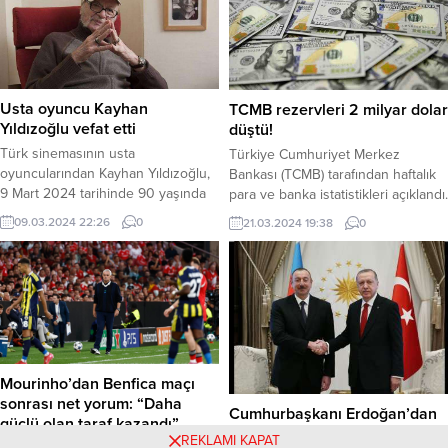
“Aldığım habere önce inanmak
beraberlikle dönen Siyah-beyazlılar,
istemedim. Sonra şaşkınlığımı ifade
bu sonuçla Avrupa kupalarına veda
edecek söz bulamadım. Ülke
etti. Haber Merkezi – Beşiktaş,
futbolunda hiç mi bir şey
Avrupa sahnesinde büyük bir hayal
değişmez?...
kırıklığı yaşadı. İlk yarıda rakibine
Usta oyuncu Kayhan
TCMB rezervleri 2 milyar dolar
karşı gol arayışlarını sürdüren
Yıldızoğlu vefat etti
düştü!
Kartal, 45+1....
Türk sinemasının usta
Türkiye Cumhuriyet Merkez
oyuncularından Kayhan Yıldızoğlu,
Bankası (TCMB) tarafından haftalık
9 Mart 2024 tarihinde 90 yaşında
para ve banka istatistikleri açıklandı.
vefat etti. Uzun zamandır sağlık
Buna göre 15 Mart itibarıyla Merkez
09.03.2024 22:26
0
21.03.2024 19:38
0
sorunlarıyla mücadele eden
Bankası brüt döviz rezervleri 2
Yıldızoğlu’nun ölümü sevenlerini ve
milyar 894 milyon dolar azalarak 74
sanat camiasını yasa boğdu.
milyar 891 milyon dolara düştü. Brüt
Yıldızoğlu, 1933 yılında İstanbul’da
Döviz Rezervlerinde Düşüş Brüt
doğdu. 1950’li yıllarda tiyatroya
döviz rezervleri, 8 Mart’ta 77 milyar
adım atan Yıldızoğlu, 1960’lı
785 milyon dolar seviyesinde
yıllardan itibaren sinema filmlerinde
bulunuyordu....
rol almaya başladı. 150’den fazla
Mourinho’dan Benfica maçı
filmde...
sonrası net yorum: “Daha
Cumhurbaşkanı Erdoğan’dan
güçlü olan taraf kazandı”
Aliyev’e telefon: “Azerbaycan-
REKLAMI KAPAT