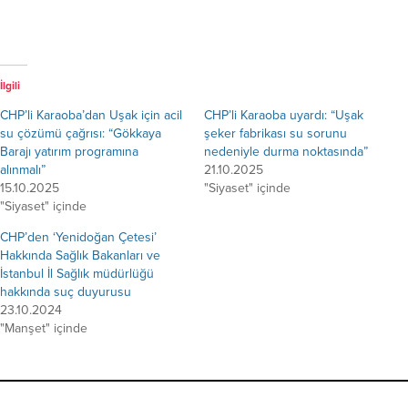
İlgili
CHP’li Karaoba’dan Uşak için acil
CHP’li Karaoba uyardı: “Uşak
su çözümü çağrısı: “Gökkaya
şeker fabrikası su sorunu
Barajı yatırım programına
nedeniyle durma noktasında”
alınmalı”
21.10.2025
15.10.2025
"Siyaset" içinde
"Siyaset" içinde
CHP’den ‘Yenidoğan Çetesi’
Hakkında Sağlık Bakanları ve
İstanbul İl Sağlık müdürlüğü
hakkında suç duyurusu
23.10.2024
"Manşet" içinde