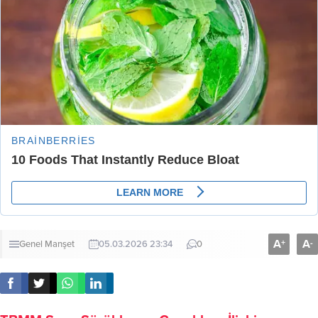
A
A
+
-
Genel
Manşet
05.03.2026 23:34
0