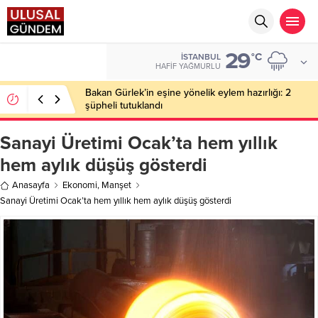
29
EURO
°C
İSTANBUL
55,1921
HAFIF YAĞMURLU
Bakan Gürlek’in eşine yönelik eylem hazırlığı: 2
şüpheli tutuklandı
Sanayi Üretimi Ocak’ta hem yıllık
hem aylık düşüş gösterdi
Anasayfa
Ekonomi
,
Manşet
Sanayi Üretimi Ocak’ta hem yıllık hem aylık düşüş gösterdi