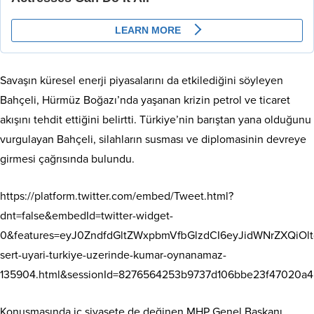
Savaşın küresel enerji piyasalarını da etkilediğini söyleyen
Bahçeli, Hürmüz Boğazı’nda yaşanan krizin petrol ve ticaret
akışını tehdit ettiğini belirtti. Türkiye’nin barıştan yana olduğunu
vurgulayan Bahçeli, silahların susması ve diplomasinin devreye
girmesi çağrısında bulundu.
https://platform.twitter.com/embed/Tweet.html?
dnt=false&embedId=twitter-widget-
0&features=eyJ0ZndfdGltZWxpbmVfbGlzdCI6eyJidWNrZXQiO
sert-uyari-turkiye-uzerinde-kumar-oynanamaz-
135904.html&sessionId=8276564253b9737d106bbe23f47020a4
Konuşmasında iç siyasete de değinen MHP Genel Başkanı