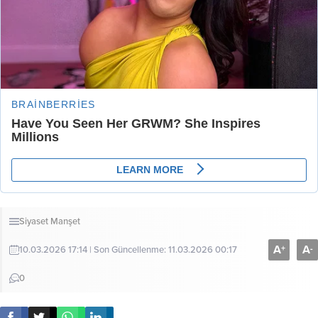
Siyaset
Manşet
A
A
+
-
10.03.2026 17:14 | Son Güncellenme: 11.03.2026 00:17
0