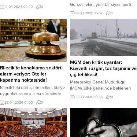
Netanyahu yaptığı açıklamada “İsrail
Gürsel Tekin, yeni bir siyasi parti
14.04.2024 02:20
0
vatandaşları, son yıllarda ve hatta
kuracağını açıkladı. Konuya ilişkin
09.03.2025 22:17
0
son haftalarda İsrail, İran’dan
açıklamada bulunarak, “Yıllardır
doğrudan bir saldırı olasılığına karşı
milletimize hizmet etmenin
hazırlanıyor. Savunma
onurunu yaşadık. Şimdi, ülkemizin
sistemlerimiz kurulu, hem
geleceği için yeni bir yol açıyoruz.”
savunmada hem de saldırıda her
diyen Tekin, eski CHP Genel
türlü senaryoya hazırız. İsrail
Başkanı Kemal Kılıçdaroğlu’na
Devleti güçlüdür, IDF güçlüdür, halk
davet gönderdiğini de belirtti.
güçlüdür. ABD’nin İsrail’in yanında
CHP’de genel başkan yardımcısı,
MGM’den kritik uyarılar:
olmasının yanı sıra İngiltere, Fransa
genel sekreter ve milletvekili...
Bilecik’te konaklama sektörü
Kuvvetli rüzgar, toz taşınımı ve
ve...
alarm veriyor: Oteller
çığ tehlikesi!
kapanma noktasında!
Meteoroloji Genel Müdürlüğü
Bilecik’teki otel işletmecileri, itfaiye
(MGM), ülke genelinde beklenen
uygunluk raporu alma sürecinde
hava olaylarına ilişkin önemli
05.03.2025 10:56
0
yaşanan kriz nedeniyle ortak bir
uyarılarda bulundu. Özellikle batı,
28.04.2026 01:00
0
basın açıklaması yayımladı.
güneydoğu ve doğu bölgelerimiz
İşletmeciler, denetimlerin yangın
için dikkat çekilen açıklamada,
güvenliğinden ziyade imar
kuvvetli rüzgar, toz taşınımı ve çığ
mevzuatı üzerinden yürütüldüğünü
riskine karşı vatandaşların tedbirli
belirterek, “oteller adeta
olması gerektiği vurgulandı.
kapanmaya zorlanıyor” uyarısında