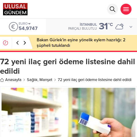
31
ALTIN
°C
İSTANBUL
6.499,25
PARÇALI BULUTLU
Ahbap Derneği’nde milyonluk vurgun iddiası: Haluk
Levent ve Ekibine gözaltı
72 yeni ilaç geri ödeme listesine dahil
edildi
Anasayfa
Sağlık
,
Manşet
72 yeni ilaç geri ödeme listesine dahil edildi