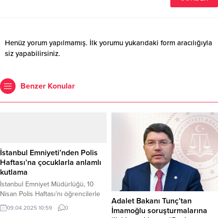
Henüz yorum yapılmamış. İlk yorumu yukarıdaki form aracılığıyla
siz yapabilirsiniz.
Benzer Konular
İstanbul Emniyeti’nden Polis
Haftası’na çocuklarla anlamlı
kutlama
İstanbul Emniyet Müdürlüğü, 10
Nisan Polis Haftası’nı öğrencilerle
Adalet Bakanı Tunç’tan
birlikte coşkuyla kutlayarak
09.04.2025 10:59
0
İmamoğlu soruşturmalarına
geleceğe umut aşıladı. İstanbul