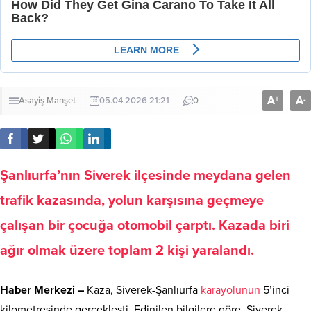
A
A
+
-
Asayiş
Manşet
05.04.2026 21:21
0
Şanlıurfa’nın Siverek ilçesinde meydana gelen
trafik kazasında, yolun karşısına geçmeye
çalışan bir çocuğa otomobil çarptı. Kazada biri
ağır olmak üzere toplam 2 kişi yaralandı.
Haber Merkezi –
Kaza, Siverek-Şanlıurfa
karayolunun
5’inci
kilometresinde gerçekleşti. Edinilen bilgilere göre, Siverek