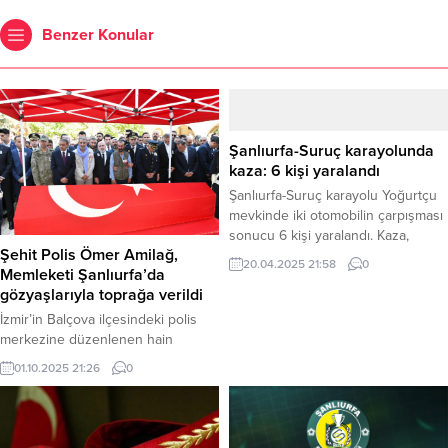
Benzer Konular
Şanlıurfa-Suruç karayolunda
kaza: 6 kişi yaralandı
Şanlıurfa-Suruç karayolu Yoğurtçu
mevkinde iki otomobilin çarpışması
sonucu 6 kişi yaralandı. Kaza,
Şehit Polis Ömer Amilağ,
Şanlıurfa-Suruç karayolu üzerindeki
20.04.2025 21:58
0
Memleketi Şanlıurfa’da
Yoğurtçu mevkinde, Harran
gözyaşlarıyla toprağa verildi
çevreyolu kavşağında meydana
geldi. Edinilen bilgilere göre,
İzmir’in Balçova ilçesindeki polis
sürücülerinin isimleri henüz
merkezine düzenlenen hain
öğrenilemeyen 63 FA 242 plakalı
saldırıda ağır yaralanan ve 23
01.10.2025 21:26
0
otomobil ile 63 AHH 210 plakalı
günlük yaşam mücadelesini
otomobil çarpıştı. Meydana gelen
kaybederek şehit olan polis
kazada her iki araçta bulunan
memuru Ömer Amilağ, memleketi
toplam 6...
Şanlıurfa’da düzenlenen törenle