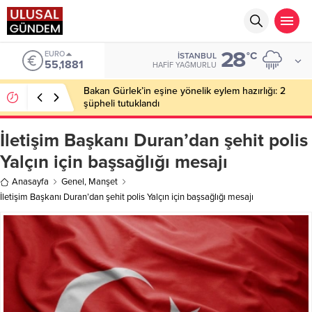
28
ALTIN
°C
İSTANBUL
6.660,55
HAFIF YAĞMURLU
Ahbap Derneği’nde milyonluk vurgun iddiası: Haluk
Levent ve Ekibine gözaltı
İletişim Başkanı Duran’dan şehit polis
Yalçın için başsağlığı mesajı
Anasayfa
Genel
,
Manşet
İletişim Başkanı Duran’dan şehit polis Yalçın için başsağlığı mesajı