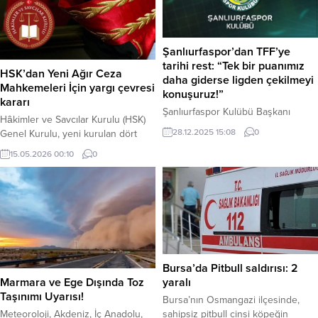
son yolculuğuna uğurlandı. Haber
Merkezi – 8 Eylül’de, 16 yaşındaki
bir saldırgan tarafından Salih
Şanlıurfaspor’dan TFF’ye
İşgören Polis Merkezi’ne
tarihi rest: “Tek bir puanımız
düzenlenen pompalı tüfekli
HSK’dan Yeni Ağır Ceza
daha giderse ligden çekilmeyi
saldırıda ağır yaralanan ve...
Mahkemeleri İçin yargı çevresi
konuşuruz!”
kararı
Şanlıurfaspor Kulübü Başkanı
Hâkimler ve Savcılar Kurulu (HSK)
Mustafa Kemal Saraçoğlu, Türk
28.12.2025 15:08
0
Genel Kurulu, yeni kurulan dört
futbolunda yaşanan hakem hataları
ilçedeki Ağır Ceza Mahkemelerinin
ve adaletsizliklere karşı çok sert bir
15.05.2026 00:10
0
yargı çevrelerini belirleyen kritik bir
bildiri yayınladı. “Bıçak kemiğe
karara imza attı. Resmi Gazete’de
dayandı” mesajı veren Saraçoğlu,
yayımlanan karar ile Sandıklı, Serik,
haksız kararların devam etmesi
Suşehri ve Ortaca Ağır Ceza
durumunda ligde yer almanın
Mahkemelerinin sorumluluk alanları
anlamını sorgulayacaklarını açıkladı.
netleşti. Haber Merkezi – Adalet
Şanlıurfa – Şanlıurfaspor
Bakanlığı Personel Genel
camiasında, sezon başından bu
Müdürlüğü’nün teklifi üzerine 13
Bursa’da Pitbull saldırısı: 2
yana yaşanan hakem hatalarına
Mayıs...
Marmara ve Ege Dışında Toz
yaralı
karşı öfke dinmiyor....
Taşınımı Uyarısı!
Bursa’nın Osmangazi ilçesinde,
Meteoroloji, Akdeniz, İç Anadolu,
sahipsiz pitbull cinsi köpeğin